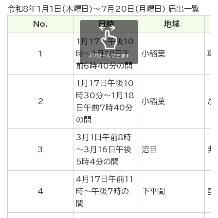
令和8年1月1日(木曜日)～7月20日(月曜日) 届出一覧
No.
日時
地域
1月17日午後10
1
時～1月18日午
小稲葉
車
スクロールできます
前6時40分の間
1月17日午後10
時30分～1月18
2
小稲葉
忍
日午前7時40分
の間
3月1日午前8時
3
～3月16日午後
沼目
非
5時4分の間
4月17日午前11
4
時～午後7時の
下平間
空
間