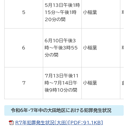
5月13日午後1時
5
15分～午後1時
小稲葉
車
20分の間
6月10日午後3
6
時～午後3時55
小稲葉
車
分の間
7月13日午後11
7
時～7月14日午
小稲葉
倉
後9時10分の間
令和6年・7年中の大田地区における犯罪発生状況
R7年犯罪発生状況（大田）[PDF：91.1KB]