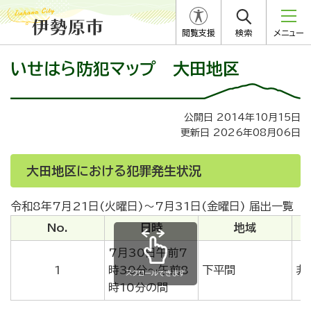
閲覧支援
検索
メニュー
いせはら防犯マップ 大田地区
公開日 2014年10月15日
更新日 2026年08月06日
大田地区における犯罪発生状況
令和8年7月21日(火曜日)～7月31日(金曜日) 届出一覧
No.
日時
地域
7月30日午前7
1
時30分～午前8
下平間
非
スクロールできます
時10分の間