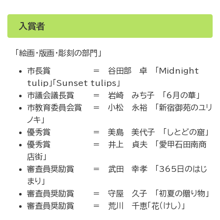
入賞者
「絵画・版画・彫刻の部門」
市長賞 ＝ 谷田部 卓 「Midnight
tulip」「Sunset tulips」
市議会議長賞 ＝ 岩崎 みち子 「6月の華」
市教育委員会賞 ＝ 小松 永裕 「新宿御苑のユリ
ノキ」
優秀賞 ＝ 美島 美代子 「しとどの窟」
優秀賞 ＝ 井上 貞夫 「愛甲石田南商
店街」
審査員奨励賞 ＝ 武田 幸孝 「365日のはじ
まり」
審査員奨励賞 ＝ 守屋 久子 「初夏の贈り物」
審査員奨励賞 ＝ 荒川 千恵「花（けし）」