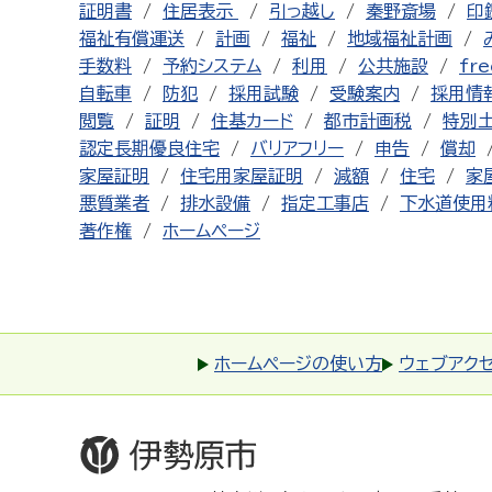
証明書
住居表示
引っ越し
秦野斎場
印
福祉有償運送
計画
福祉
地域福祉計画
手数料
予約システム
利用
公共施設
fre
自転車
防犯
採用試験
受験案内
採用情
閲覧
証明
住基カード
都市計画税
特別
認定長期優良住宅
バリアフリー
申告
償却
家屋証明
住宅用家屋証明
減額
住宅
家
悪質業者
排水設備
指定工事店
下水道使用
著作権
ホームページ
ホームページの使い方
ウェブアク