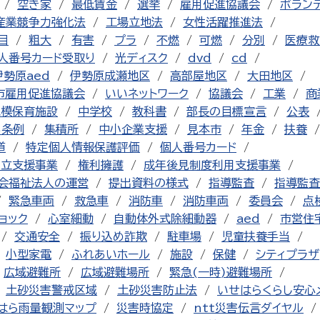
空き家
最低賃金
選挙
雇用促進協議会
ボラン
産業競争力強化法
工場立地法
女性活躍推進法
目
粗大
有害
プラ
不燃
可燃
分別
医療救
人番号カード受取り
光ディスク
dvd
cd
伊勢原aed
伊勢原成瀬地区
高部屋地区
大田地区
市雇用促進協議会
いいネットワーク
協議会
工業
商
規模保育施設
中学校
教科書
部長の目標宣言
公表
る条例
集積所
中小企業支援
見本市
年金
扶養
道
特定個人情報保護評価
個人番号カード
自立支援事業
権利擁護
成年後見制度利用支援事業
会福祉法人の運営
提出資料の様式
指導監査
指導監査
緊急車両
救急車
消防車
消防車両
委員会
点
ョック
心室細動
自動体外式除細動器
aed
市営住
交通安全
振り込め詐欺
駐車場
児童扶養手当
小型家電
ふれあいホール
施設
保健
シティプラザ
広域避難所
広域避難場所
緊急(一時)避難場所
土砂災害警戒区域
土砂災害防止法
いせはらくらし安心
はら雨量観測マップ
災害時協定
ntt災害伝言ダイヤル