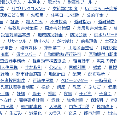
警報システム
井戸水
配水池
耐震性プール
業
パブリックコメント
支給認定制度
いせはらっ子応
認定こども園
幼稚園
住宅ローン控除
公的年金
画
証紙
粗大ごみ
不法投棄
避難指示
避難勧告
ク
特殊災害対策編
風水害対策編
地震災害対策編
災害対策基本法
地域防災計画
防災会議
洪水ハザー
チ
リサイクル
地すべり
がけ崩れ
前兆現象
土石
電子申告
磁気媒体
東部第二
土地区画整理
非課税
廃車
仮ナンバー
自動車臨時運行許可
原動機付自転
査登録事務所
軽自動車検査協会
軽自動車
納期の特
個人住民税
土地取引
公拡法
景観計画
様式
景観
産緑地
都市計画道路
地区計画
配架
配布場所
不在者投票制度
戸籍住民課
ベビーシッター
一時保育
児童扶養手当制度
検診
講座
教室
ふたご
健康
子手帳
妊娠
母子
相談
食事
子ども
子育て
本方針
職員研修計画
登録
総合計画
保険料
市
人市民税
軽自動車税
入湯税
市たばこ税
税制改正
系
生ごみ
減量化
カラス
交通
都市計画
出生