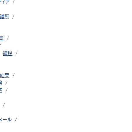
ティア
護所
業
課税
結果
検
宅
メール