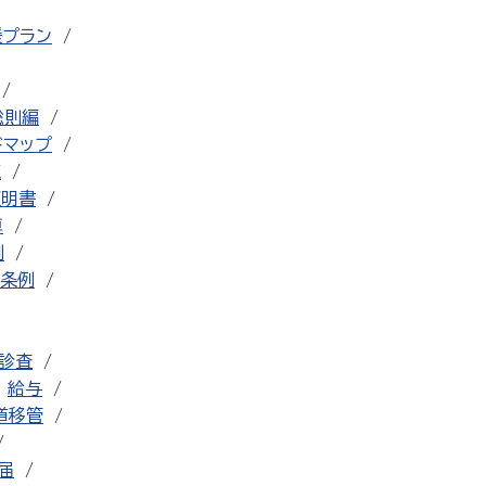
援プラン
総則編
ドマップ
流
証明書
車
例
条例
診査
給与
道移管
届