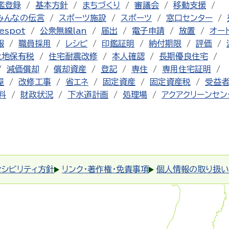
鑑登録
基本方針
まちづくり
審議会
移動支援
みんなの伝言
スポーツ施設
スポーツ
窓口センター
espot
公衆無線lan
届出
電子申請
放置
オー
報
職員採用
レシピ
印鑑証明
納付期限
評価
土地保有税
住宅耐震改修
本人確認
長期優良住宅
減価償却
償却資産
登記
専住
専用住宅証明
屋
改修工事
省エネ
固定資産
固定資産税
受益
料
財政状況
下水道計画
処理場
アクアクリーンセン
セシビリティ方針
リンク・著作権・免責事項
個人情報の取り扱い