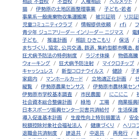
相談 不登校
不登校
人権相談
ヘルメット
猫
伊勢原の土地区画整理事業
子ども・若者
事業系一般廃棄物収集運搬業
被災証明
り災証
児童コミュニティクラブ
情報提供依頼
rfi
青少年 ジュニアリーダー インリーダー ニジマス
電
子ども
推進計画
相談 ひきこもり
保活
まちづくり、協定、公共交通、鉄道、集約型都市構造、
狂犬病予防法の特例制度
ラジオ体操
物価高騰
ウォーキング
狂犬病予防注射
マイクロチップ
キャッシュレス
新型コロナウイルス
健診
子
家庭内
マンホールカード
立地適正化計画
縦覧
伊勢原農業センサス
伊勢原市農林業セン
伊勢原市学校基本調査
市民農園
にこにこ
社会資本総合整備計画
緑地
工場
商業振興
日本スポーツ振興センター災害共済給付
生活保護
導入促進基本計画
生産性向上特別措置法
安全
税額控除対象社会福祉法人
健康づくり
ヘリコ
退職金共済制度
建退共
中退共
再発行