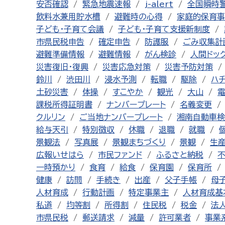
安否確認
緊急地震速報
j-alert
全国瞬時
飲料水兼用貯水槽
避難時の心得
家庭的保育事
子ども・子育て会議
子ども・子育て支援新制度
市県民税申告
確定申告
防護服
ごみ収集計
避難準備情報
避難情報
がん検診
人間ドッ
災害復旧・復興
災害応急対策
災害予防対策
鈴川
渋田川
浸水予測
転職
駆除
ハ
土砂災害
体操
すこやか
観光
大山
課税所得証明書
ナンバープレート
名義変更
クルリン
ご当地ナンバープレート
湘南自動車検
給与天引
特別徴収
休職
退職
就職
景観法
写真展
景観まちづくり
景観
生
広報いせはら
市民ファンド
ふるさと納税
一時預かり
食育
給食
保育園
保育所
健康
訪問
手続き
出産
父子手帳
母
人材育成
行動計画
特定事業主
人材育成基
私道
均等割
所得割
住民税
税金
法
市県民税
郵送請求
減量
許可業者
事業