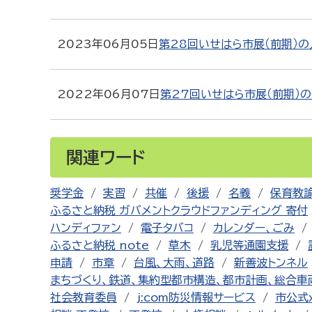
2023年06月05日
第28回いせはら市展（前期）
2022年06月07日
第27回いせはら市展（前期）
関連ワード
奨学金
実習
共催
後援
名義
保育教
ふるさと納税 ガバメントクラウドファンディング 寄付
ハンディファン
電子タバコ
カレンダー、ごみ
ふるさと納税 note
草木
乳児等通園支援
申請
市章
台風、大雨、道路
新善波トンネル
まちづくり、鉄道、集約型都市構造、都市計画、総合車
社会教育委員
j:com防災情報サービス
市公式