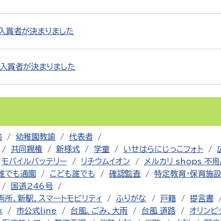
の入賞者が決まりました
の入賞者が決まりました
諭
幼稚園教諭
代表者
共同親権
新様式
学童
いせはらにじっこフォト
モバイルバッテリー
リチウムイオン
メルカリ shops 不
誰でも通園
こども誰でも
確認監査
特定教育・保育施
国道246号
両所、新駅、スマートモビリティ
ふりがな
戸籍
提言書
x
市公式line
台風、ごみ、大雨
台風 道路
オリンピ