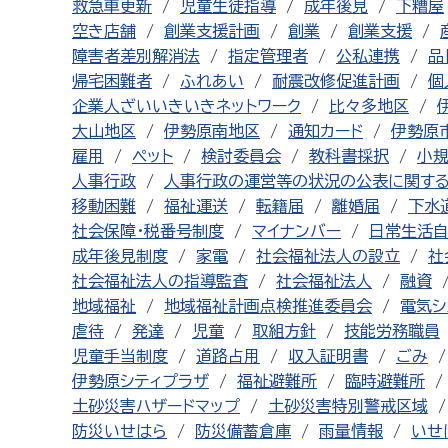
救急車更新
児童生徒指導
成年後見
下糟屋
空き店舗
創業支援計画
創業
創業支援
障害者差別解消法
指定管理者
公私連携
品
帰宅困難者
ふれあい
耐震改修促進計画
個
企業人ざいいきいきネットワーク
比々多地区
大山地区
伊勢原南地区
通知カード
伊勢原
雇用
ペット
検討委員会
教科書採択
小
人事行政
人事行政の運営等の状況の公表に関す
移動困難
福祉運送
転籍届
離婚届
下水
社会保障・税番号制度
マイナンバー
日常生活
成年後見制度
家電
社会福祉法人の設立
社
社会福祉法人の指導監査
社会福祉法人
融資
地域福祉
地域福祉計画点検推進委員会
電気シ
虐待
発達
児童
取組方針
技能労務職員
児童手当制度
道路占用
収入証明書
ごみ
伊勢原シティプラザ
福祉避難所
臨時避難所
土砂災害ハザードマップ
土砂災害特別警戒区域
防災いせはら
防災備蓄倉庫
雨量情報
いせ