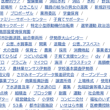
医療的ケア
整備要綱
消防水利
消防
水利
野良
居場所
ひきこもり
職員の給与の男女の差異
新規許
明
プロポーザル
業務委託
学童保育
ファミリー・サポート・センター
子育てサポーター
動キックボード
特定小型原動機付自転車
選挙運動 政治活
高部屋愛育保育園
都市計画道路、総合車両所
伊勢原大山インター
公害、水質事故
開業
退職金
公害、アスベスト
犬の登録
保育士
農業
採用
消費喚起
事業者
育てひろば
つどいの広場
子育て支援センター
dv
ゼロ
プラごみ
マイクロ
海洋
プラスチック
高額療
サス
農林業センサス伊勢原
学校基本調査伊勢原
祖父母
さがみオープンデータ推進研究会
オープンデータ
事業プラン
商業振興計画
譲渡所得
上場株式
使用
下水道普及率
下水道の日
募集
先端設備等導入計
点検
組積造
ブロック塀
耐震
運動
社会教育
プター
経営健全化
小学校
コンビニ交付
福祉のいず
紛失
53条
都市計画施設
いせはら市展
医療費控除