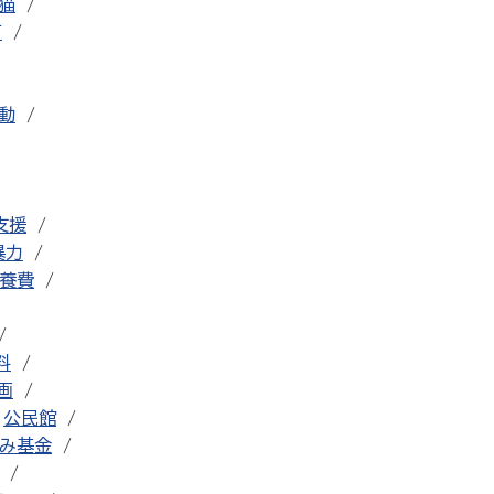
猫
可
動
支援
暴力
養費
料
画
公民館
み基金