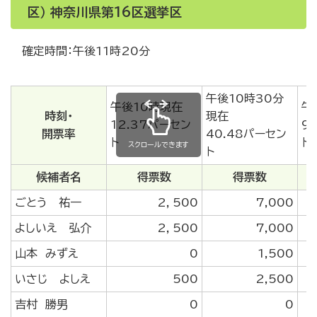
区） 神奈川県第16区選挙区
確定時間：午後11時20分
午後10時30分
午後10時現在
午
時刻・
現在
12.37パーセン
9
開票率
40.48パーセン
ト
ト
スクロールできます
ト
候補者名
得票数
得票数
ごとう 祐一
2，500
7,000
よしいえ 弘介
2，500
7,000
山本 みずえ
0
1,500
いさじ よしえ
500
2,500
吉村 勝男
0
0