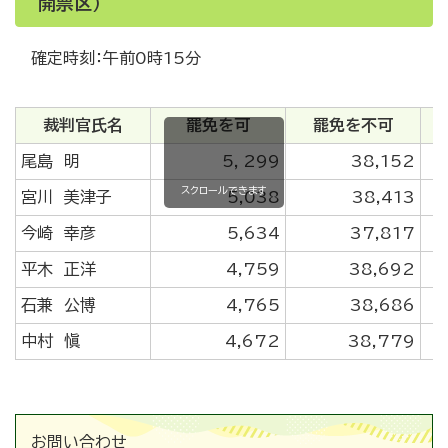
開票区）
確定時刻：午前0時15分
裁判官氏名
罷免を可
罷免を不可
尾島 明
5，299
38,152
スクロールできます
宮川 美津子
5,038
38,413
今崎 幸彦
5,634
37,817
平木 正洋
4,759
38,692
石兼 公博
4,765
38,686
中村 愼
4,672
38,779
お問い合わせ