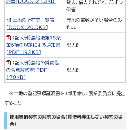
約書[DOCX：21.3KB]
貸人、借人それぞれ1部ずつ
保管
土地の所在等一覧表
農地の筆数が多い場合のみ
[DOCX：20.5KB]
作成
（記入例）農地法第18条
第6項の規定による通知書
記入例
[PDF：192KB]
（記入例）農地の賃貸借
の合意解約書[PDF：
記入例
170KB]
※土地の登記事項証明書を1部用意し、農業委員会に提出
すること
使用貸借契約の解約の場合（賃借料発生しない契約の場
合）