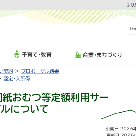
ふり
子育て・教育
産業・まちづくり
・契約
プロポーザル結果
認定・入所係
園紙おむつ等定額利用サー
ザルについて
公開日 2026
更新日 2026