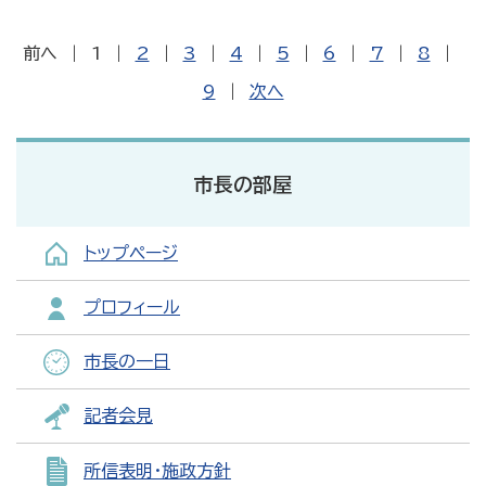
前へ
|
1
|
2
|
3
|
4
|
5
|
6
|
7
|
8
|
9
|
次へ
市長の部屋
トップページ
プロフィール
市長の一日
記者会見
所信表明・施政方針