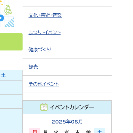
文化・芸術・音楽
まつり・イベント
健康づくり
観光
土
その他イベント
イベントカレンダー
2025年08月
日
月
火
水
木
金
土