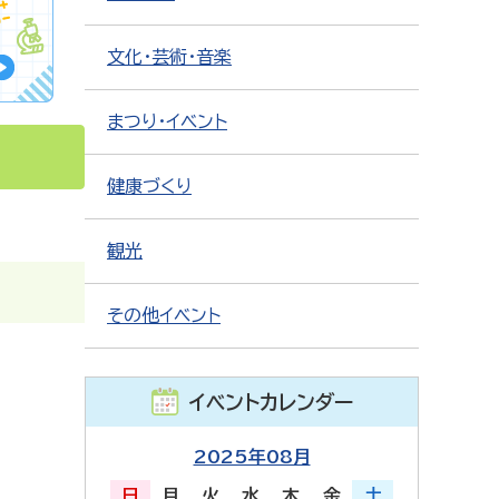
文化・芸術・音楽
まつり・イベント
健康づくり
観光
その他イベント
イベントカレンダー
2025年08月
日
月
火
水
木
金
土