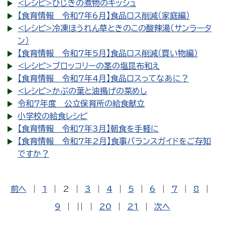
<レシピ>ひじきの煮物のキッシュ
【食育情報 令和7年6月】食品ロス削減（家庭編）
<レシピ>冷凍ほうれん草ときのこの酸辣湯（サンラータ
ン）
【食育情報 令和7年5月】食品ロス削減（買い物編）
<レシピ>ブロッコリーの茎の塩昆布和え
【食育情報 令和7年4月】食品ロスってなあに？
<レシピ>かぶの葉と油揚げの菜めし
令和7年度 公立保育所の給食献立
小学校の給食レシピ
【食育情報 令和7年3月】朝食を手軽に
【食育情報 令和7年2月】食事バランスガイドをご存知
ですか？
前へ
|
1
|
2
|
3
|
4
|
5
|
6
|
7
|
8
|
9
|
||
|
20
|
21
|
次へ