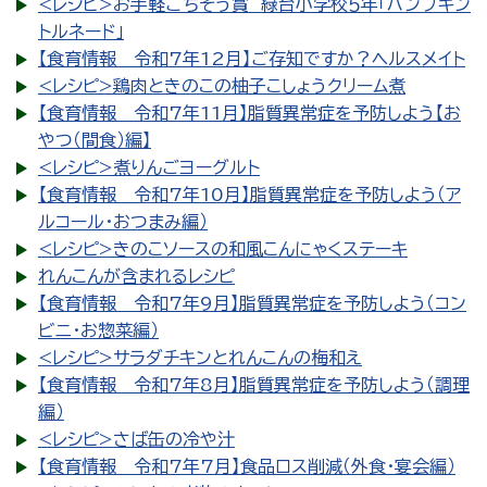
<レシピ>お手軽ごちそう賞 緑台小学校５年「パンプキン
トルネード」
【食育情報 令和7年12月】ご存知ですか？ヘルスメイト
<レシピ>鶏肉ときのこの柚子こしょうクリーム煮
【食育情報 令和7年11月】脂質異常症を予防しよう【お
やつ（間食）編】
<レシピ>煮りんごヨーグルト
【食育情報 令和7年10月】脂質異常症を予防しよう（ア
ルコール・おつまみ編）
<レシピ>きのこソースの和風こんにゃくステーキ
れんこんが含まれるレシピ
【食育情報 令和7年9月】脂質異常症を予防しよう（コン
ビニ・お惣菜編）
<レシピ>サラダチキンとれんこんの梅和え
【食育情報 令和7年8月】脂質異常症を予防しよう（調理
編）
<レシピ>さば缶の冷や汁
【食育情報 令和7年7月】食品ロス削減（外食・宴会編）