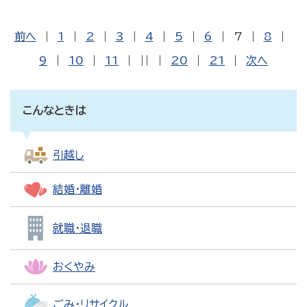
前へ
|
1
|
2
|
3
|
4
|
5
|
6
|
7
|
8
|
9
|
10
|
11
|
||
|
20
|
21
|
次へ
こんなときは
引越し
結婚・離婚
就職・退職
おくやみ
ごみ・リサイクル