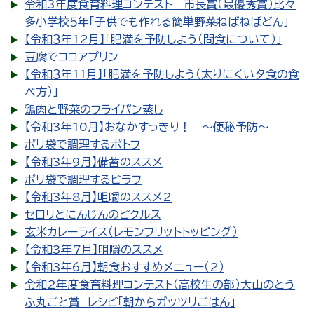
令和3年度食育料理コンテスト 市長賞（最優秀賞）比々
多小学校５年「子供でも作れる簡単野菜ねばねばどん」
【令和３年12月】「肥満を予防しよう（間食について）」
豆腐でココアプリン
【令和３年11月】「肥満を予防しよう（太りにくい夕食の食
べ方）」
鶏肉と野菜のフライパン蒸し
【令和3年10月】おなかすっきり！ ～便秘予防～
ポリ袋で調理するポトフ
【令和3年9月】備蓄のススメ
ポリ袋で調理するピラフ
【令和3年8月】咀嚼のススメ2
セロリとにんじんのピクルス
玄米カレーライス（レモンフリットトッピング）
【令和3年7月】咀嚼のススメ
【令和3年6月】朝食おすすめメニュー（2）
令和2年度食育料理コンテスト（高校生の部）大山のとう
ふ丸ごと賞 レシピ「朝からガッツリごはん」