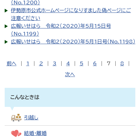
（No.1200）
伊勢原市公式ホームページになりすました偽ページにご
注意ください
広報いせはら 令和2（2020）年5月15日号
（No.1199）
広報いせはら 令和2（2020）年5月1日号（No.1198）
前へ
|
1
|
2
|
3
|
4
|
5
|
6
|
7
|
8
|
次へ
こんなときは
引越し
結婚・離婚