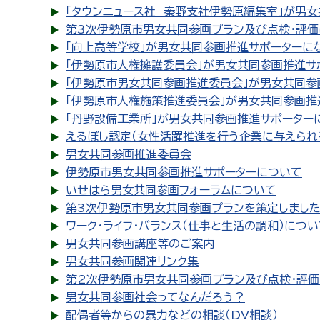
「タウンニュース社 秦野支社伊勢原編集室」が男
第3次伊勢原市男女共同参画プラン及び点検・評
「向上高等学校」が男女共同参画推進サポーターに
「伊勢原市人権擁護委員会」が男女共同参画推進サ
「伊勢原市男女共同参画推進委員会」が男女共同参
「伊勢原市人権施策推進委員会」が男女共同参画推
「丹野設備工業所」が男女共同参画推進サポーター
えるぼし認定（女性活躍推進を行う企業に与えられ
男女共同参画推進委員会
伊勢原市男女共同参画推進サポーターについて
いせはら男女共同参画フォーラムについて
第3次伊勢原市男女共同参画プランを策定しまし
ワーク・ライフ・バランス（仕事と生活の調和）につい
男女共同参画講座等のご案内
男女共同参画関連リンク集
第2次伊勢原市男女共同参画プラン及び点検・評
男女共同参画社会ってなんだろう？
配偶者等からの暴力などの相談（DV相談）