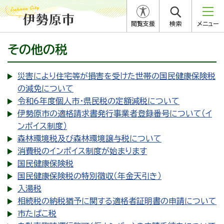
閲覧支援
検索
メニュー
その他の税
災害により住宅等が損害を受けた世帯の国民健康保険税
の減免について
令和6年度個人市・県民税の定額減税について
伊勢原市の適格請求書発行事業者登録番号について（イ
ンボイス制度）
森林環境税及び森林環境譲与税について
消費税のインボイス制度が始まります
国民健康保険税
国民健康保険税の特別徴収（年金天引き）
入湯税
相続税の納税猶予に関する適格者証明書の申請について
市たばこ税