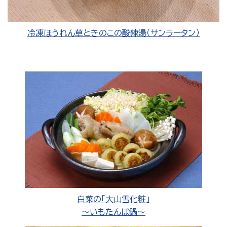
冷凍ほうれん草ときのこの酸辣湯（サンラータン）
白菜の「大山雪化粧」
～いもたんぽ鍋～