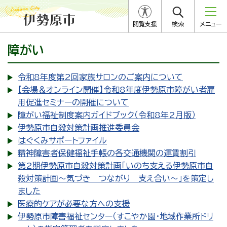
閲覧支援
検索
メニュー
障がい
令和8年度第2回家族サロンのご案内について
【会場＆オンライン開催】令和8年度伊勢原市障がい者雇
用促進セミナーの開催について
障がい福祉制度案内ガイドブック（令和8年2月版）
伊勢原市自殺対策計画推進委員会
はぐくみサポートファイル
精神障害者保健福祉手帳の各交通機関の運賃割引
第2期伊勢原市自殺対策計画「いのち支える伊勢原市自
殺対策計画～気づき つながり 支え合い～」を策定し
ました
医療的ケアが必要な方への支援
伊勢原市障害福祉センター（すこやか園・地域作業所ドリ