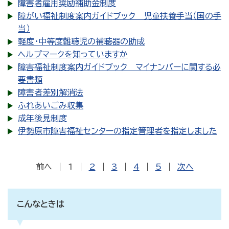
障害者雇用奨励補助金制度
障がい福祉制度案内ガイドブック 児童扶養手当（国の手
当）
軽度・中等度難聴児の補聴器の助成
ヘルプマークを知っていますか
障害福祉制度案内ガイドブック マイナンバーに関する必
要書類
障害者差別解消法
ふれあいごみ収集
成年後見制度
伊勢原市障害福祉センターの指定管理者を指定しました
前へ
|
1
|
2
|
3
|
4
|
5
|
次へ
こんなときは