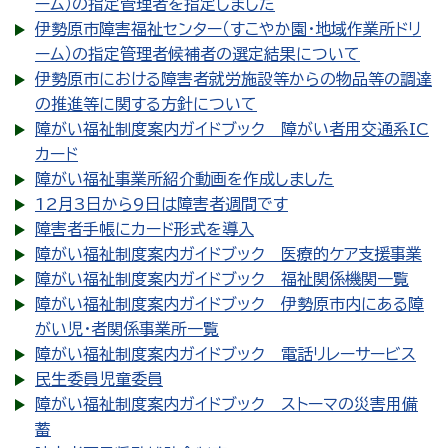
ーム）の指定管理者を指定しました
伊勢原市障害福祉センター（すこやか園・地域作業所ドリ
ーム）の指定管理者候補者の選定結果について
伊勢原市における障害者就労施設等からの物品等の調達
の推進等に関する方針について
障がい福祉制度案内ガイドブック 障がい者用交通系IC
カード
障がい福祉事業所紹介動画を作成しました
12月3日から9日は障害者週間です
障害者手帳にカード形式を導入
障がい福祉制度案内ガイドブック 医療的ケア支援事業
障がい福祉制度案内ガイドブック 福祉関係機関一覧
障がい福祉制度案内ガイドブック 伊勢原市内にある障
がい児・者関係事業所一覧
障がい福祉制度案内ガイドブック 電話リレーサービス
民生委員児童委員
障がい福祉制度案内ガイドブック ストーマの災害用備
蓄