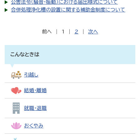
公害法令（騒音・振動）における届出様式について
合併処理浄化槽の設置に関する補助金制度について
前へ
|
1
|
2
|
次へ
こんなときは
引越し
結婚・離婚
就職・退職
おくやみ