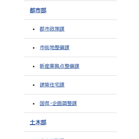
都市部
都市政策課
市街地整備課
新産業拠点整備課
建築住宅課
国県・企画調整課
土木部