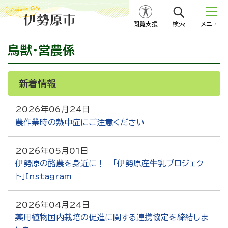
閲覧支援
検索
メニュー
鳥獣・営農係
新着情報
RSS
Atom
2026年06月24日
農作業時の熱中症にご注意ください
2026年05月01日
伊勢原の酪農を身近に！ 「伊勢原産牛乳プロジェク
ト」Instagram
2026年04月24日
薬用植物国内栽培の促進に関する連携協定を締結しま