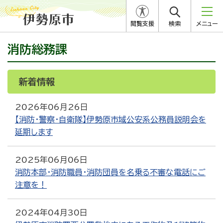
閲覧支援
検索
メニュー
消防総務課
新着情報
RSS
Atom
2026年06月26日
【消防・警察・自衛隊】伊勢原市域公安系公務員説明会を
延期します
2025年06月06日
消防本部・消防職員・消防団員を名乗る不審な電話にご
注意を！
2024年04月30日