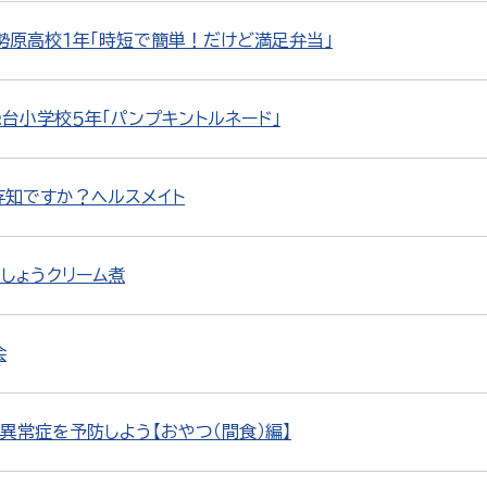
勢原高校１年「時短で簡単！だけど満足弁当」
台小学校５年「パンプキントルネード」
存知ですか？ヘルスメイト
しょうクリーム煮
会
質異常症を予防しよう【おやつ（間食）編】