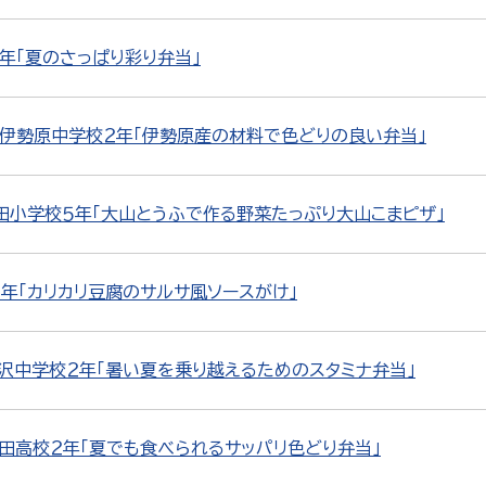
年「夏のさっぱり彩り弁当」
 伊勢原中学校２年「伊勢原産の材料で色どりの良い弁当」
石田小学校５年「大山とうふで作る野菜たっぷり大山こまピザ」
年「カリカリ豆腐のサルサ風ソースがけ」
中沢中学校２年「暑い夏を乗り越えるためのスタミナ弁当」
志田高校２年「夏でも食べられるサッパリ色どり弁当」