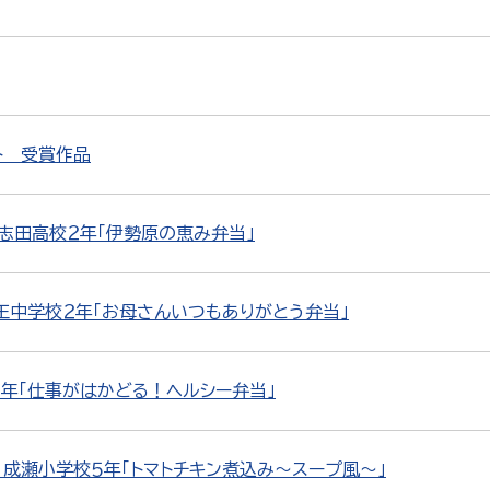
ト 受賞作品
志田高校２年「伊勢原の恵み弁当」
王中学校２年「お母さんいつもありがとう弁当」
２年「仕事がはかどる！ヘルシー弁当」
 成瀬小学校５年「トマトチキン煮込み～スープ風～」