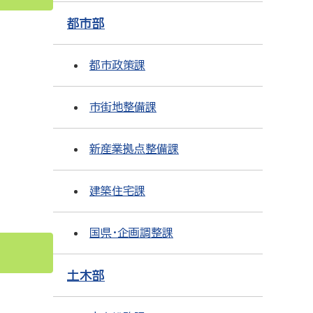
都市部
都市政策課
市街地整備課
新産業拠点整備課
建築住宅課
国県・企画調整課
土木部