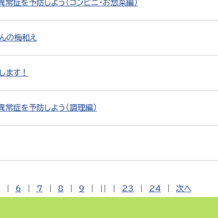
異常症を予防しよう（コンビニ・お惣菜編）
こんの梅和え
します！
異常症を予防しよう（調理編）
5
|
6
|
7
|
8
|
9
|
||
|
23
|
24
|
次へ