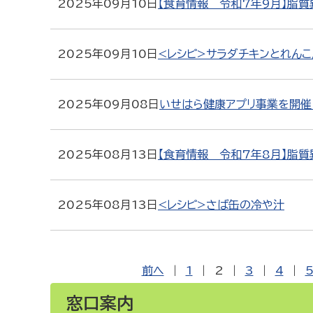
2025年09月10日
【食育情報 令和7年9月】脂質
2025年09月10日
<レシピ>サラダチキンとれん
2025年09月08日
いせはら健康アプリ事業を開催
2025年08月13日
【食育情報 令和7年8月】脂質
2025年08月13日
<レシピ>さば缶の冷や汁
前へ
|
1
|
2
|
3
|
4
|
窓口案内