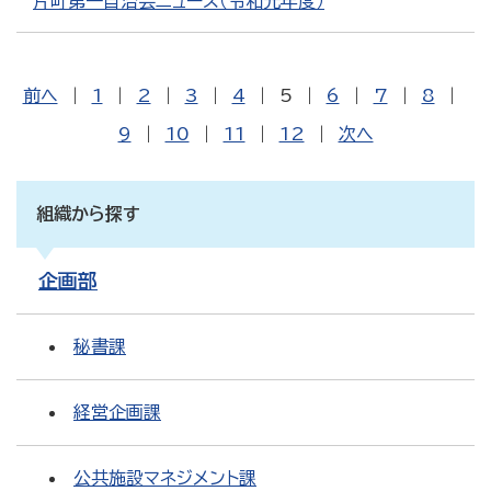
片町第一自治会ニュース（令和元年度）
前へ
|
1
|
2
|
3
|
4
|
5
|
6
|
7
|
8
|
9
|
10
|
11
|
12
|
次へ
組織から探す
企画部
秘書課
経営企画課
公共施設マネジメント課