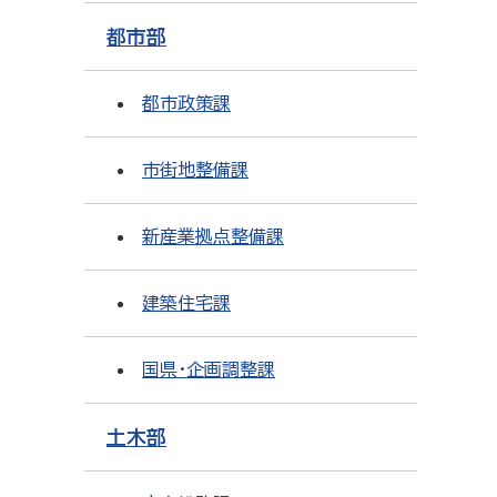
都市部
都市政策課
市街地整備課
新産業拠点整備課
建築住宅課
国県・企画調整課
土木部