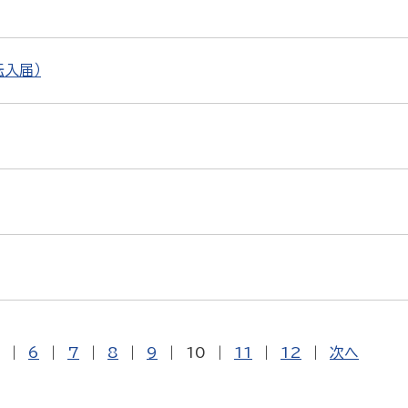
転入届）
|
6
|
7
|
8
|
9
|
10
|
11
|
12
|
次へ