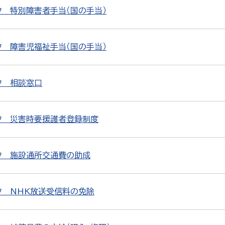
ク 特別障害者手当（国の手当）
ク 障害児福祉手当（国の手当）
ク 相談窓口
ク 災害時要援護者登録制度
ク 施設通所交通費の助成
ク NHK放送受信料の免除