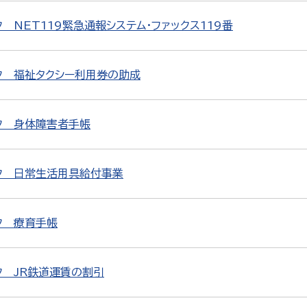
 NET119緊急通報システム・ファックス119番
ク 福祉タクシー利用券の助成
ク 身体障害者手帳
ク 日常生活用具給付事業
ク 療育手帳
ク JR鉄道運賃の割引