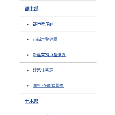
都市部
都市政策課
市街地整備課
新産業拠点整備課
建築住宅課
国県・企画調整課
土木部