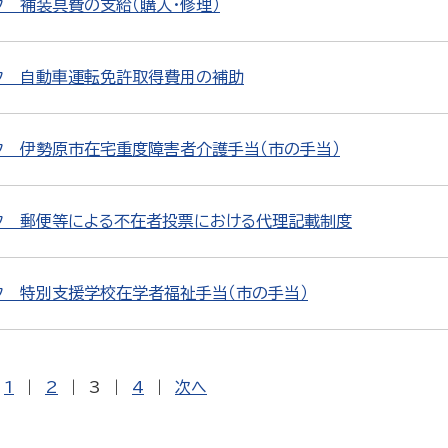
 補装具費の支給（購入・修理）
ク 自動車運転免許取得費用の補助
ク 伊勢原市在宅重度障害者介護手当（市の手当）
ク 郵便等による不在者投票における代理記載制度
ク 特別支援学校在学者福祉手当（市の手当）
1
|
2
|
3
|
4
|
次へ