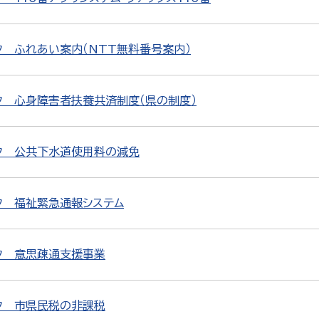
 ふれあい案内（NTT無料番号案内）
ク 心身障害者扶養共済制度（県の制度）
ク 公共下水道使用料の減免
ク 福祉緊急通報システム
ク 意思疎通支援事業
ク 市県民税の非課税