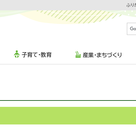
ふり
子育て・教育
産業・まちづくり
RS