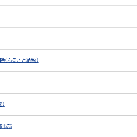
除（ふるさと納税）
覧）
都市部