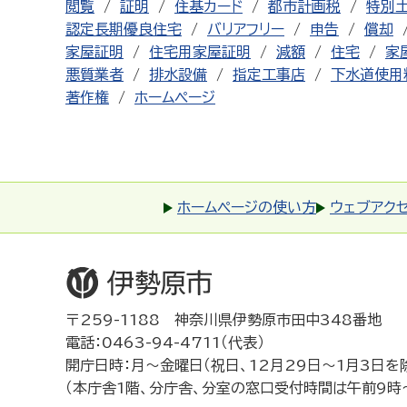
閲覧
証明
住基カード
都市計画税
特別
認定長期優良住宅
バリアフリー
申告
償却
家屋証明
住宅用家屋証明
減額
住宅
家
悪質業者
排水設備
指定工事店
下水道使用
著作権
ホームページ
ホームページの使い方
ウェブアク
〒259-1188 神奈川県伊勢原市田中348番地
電話：0463-94-4711（代表）
開庁日時：月～金曜日（祝日、12月29日～1月3日を
（本庁舎1階、分庁舎、分室の窓口受付時間は午前9時