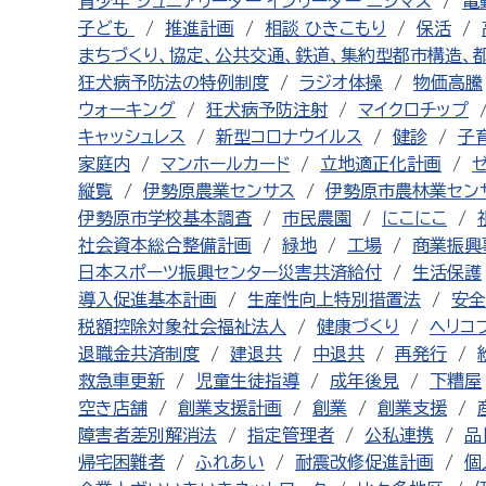
青少年 ジュニアリーダー インリーダー ニジマス
電
子ども
推進計画
相談 ひきこもり
保活
まちづくり、協定、公共交通、鉄道、集約型都市構造、
狂犬病予防法の特例制度
ラジオ体操
物価高騰
ウォーキング
狂犬病予防注射
マイクロチップ
キャッシュレス
新型コロナウイルス
健診
子
家庭内
マンホールカード
立地適正化計画
縦覧
伊勢原農業センサス
伊勢原市農林業セン
伊勢原市学校基本調査
市民農園
にこにこ
社会資本総合整備計画
緑地
工場
商業振興
日本スポーツ振興センター災害共済給付
生活保護
導入促進基本計画
生産性向上特別措置法
安全
税額控除対象社会福祉法人
健康づくり
ヘリコ
退職金共済制度
建退共
中退共
再発行
救急車更新
児童生徒指導
成年後見
下糟屋
空き店舗
創業支援計画
創業
創業支援
障害者差別解消法
指定管理者
公私連携
品
帰宅困難者
ふれあい
耐震改修促進計画
個