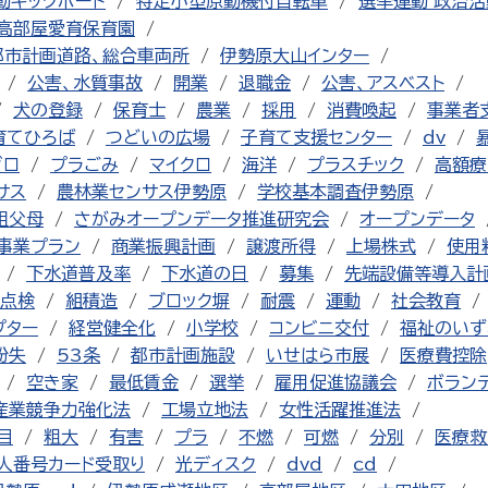
動キックボード
特定小型原動機付自転車
選挙運動 政治活
高部屋愛育保育園
都市計画道路、総合車両所
伊勢原大山インター
公害、水質事故
開業
退職金
公害、アスベスト
犬の登録
保育士
農業
採用
消費喚起
事業者
育てひろば
つどいの広場
子育て支援センター
dv
ゼロ
プラごみ
マイクロ
海洋
プラスチック
高額療
サス
農林業センサス伊勢原
学校基本調査伊勢原
祖父母
さがみオープンデータ推進研究会
オープンデータ
事業プラン
商業振興計画
譲渡所得
上場株式
使用
下水道普及率
下水道の日
募集
先端設備等導入計
点検
組積造
ブロック塀
耐震
運動
社会教育
プター
経営健全化
小学校
コンビニ交付
福祉のいず
紛失
53条
都市計画施設
いせはら市展
医療費控除
空き家
最低賃金
選挙
雇用促進協議会
ボラン
産業競争力強化法
工場立地法
女性活躍推進法
目
粗大
有害
プラ
不燃
可燃
分別
医療救
人番号カード受取り
光ディスク
dvd
cd