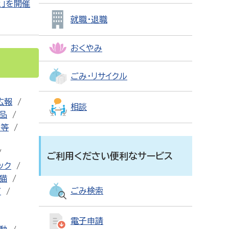
」を開催
就職・退職
おくやみ
ごみ・リサイクル
広報
相談
用品
設等
ご利用ください便利なサービス
ック
猫
ごみ検索
可
電子申請