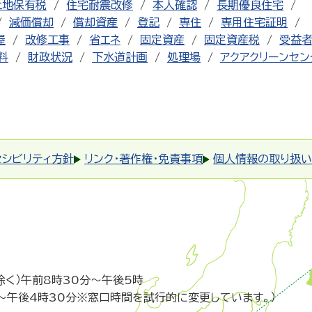
土地保有税
住宅耐震改修
本人確認
長期優良住宅
減価償却
償却資産
登記
専住
専用住宅証明
屋
改修工事
省エネ
固定資産
固定資産税
受益
料
財政状況
下水道計画
処理場
アクアクリーンセン
セシビリティ方針
リンク・著作権・免責事項
個人情報の取り扱い
除く）午前8時30分～午後5時
～午後4時30分※窓口時間を試行的に変更しています。）