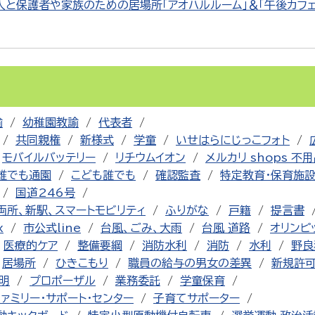
人と保護者や家族のための居場所「アオハルルーム」＆「午後カフェ
諭
幼稚園教諭
代表者
共同親権
新様式
学童
いせはらにじっこフォト
モバイルバッテリー
リチウムイオン
メルカリ shops 不
誰でも通園
こども誰でも
確認監査
特定教育・保育施
国道246号
両所、新駅、スマートモビリティ
ふりがな
戸籍
提言書
x
市公式line
台風、ごみ、大雨
台風 道路
オリンピ
医療的ケア
整備要綱
消防水利
消防
水利
野良
居場所
ひきこもり
職員の給与の男女の差異
新規許
明
プロポーザル
業務委託
学童保育
ファミリー・サポート・センター
子育てサポーター