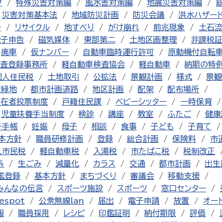
ク
特殊災害対策編
風水害対策編
地震災害対策編
災害対策基本法
地域防災計画
防災会議
洪水ハザー
チ
リサイクル
地すべり
がけ崩れ
前兆現象
土石
電子申告
磁気媒体
東部第二
土地区画整理
非課税
廃車
仮ナンバー
自動車臨時運行許可
原動機付自転
査登録事務所
軽自動車検査協会
軽自動車
納期の特
個人住民税
土地取引
公拡法
景観計画
様式
景観
産緑地
都市計画道路
地区計画
配架
配布場所
不在者投票制度
戸籍住民課
ベビーシッター
一時保育
児童扶養手当制度
検診
講座
教室
ふたご
健康
子手帳
妊娠
母子
相談
食事
子ども
子育て
本方針
職員研修計画
登録
総合計画
保険料
市
人市民税
軽自動車税
入湯税
市たばこ税
税制改正
系
生ごみ
減量化
カラス
交通
都市計画
出生
鑑登録
基本方針
まちづくり
審議会
移動支援
みんなの伝言
スポーツ施設
スポーツ
窓口センター
espot
公衆無線lan
届出
電子申請
放置
オー
報
職員採用
レシピ
印鑑証明
納付期限
評価