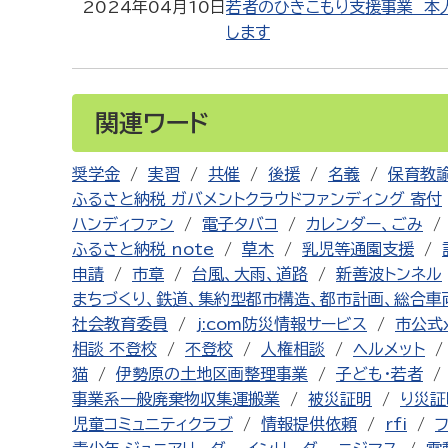
2024年04月10日
若者のひきこもり支援事業 本
します
関連ワード
奨学金
実習
共催
後援
名義
保育教
ふるさと納税 ガバメントクラウドファンディング 寄付
ハンディファン
電子タバコ
カレンダー、ごみ
ふるさと納税 note
草木
乳児等通園支援
申請
市章
台風、大雨、道路
新善波トンネル
まちづくり、鉄道、集約型都市構造、都市計画、総合車
社会教育委員
j:com防災情報サービス
市公式
相談 不登校
不登校
人権相談
ヘルメット
猫
伊勢原の土地区画整理事業
子ども・若者
事業系一般廃棄物収集運搬業
被災証明
り災証
児童コミュニティクラブ
情報提供依頼
rfi