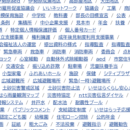
伊勢原aed
伊勢原成瀬地区
高部屋地区
大田地区
市雇用促進協議会
いいネットワーク
協議会
工業
商
規模保育施設
中学校
教科書
部長の目標宣言
公表
る条例
集積所
中小企業支援
見本市
年金
扶養
道
特定個人情報保護評価
個人番号カード
自立支援事業
権利擁護
成年後見制度利用支援事業
会福祉法人の運営
提出資料の様式
指導監査
指導監査
緊急車両
救急車
消防車
消防車両
委員会
点
ョック
心室細動
自動体外式除細動器
aed
市営住
交通安全
振り込め詐欺
駐車場
児童扶養手当
小型家電
ふれあいホール
施設
保健
シティプラザ
広域避難所
広域避難場所
緊急(一時)避難場所
土砂災害警戒区域
土砂災害防止法
いせはらくらし安心
はら雨量観測マップ
災害時協定
ntt災害伝言ダイヤル
警報システム
井戸水
配水池
耐震性プール
業
パブリックコメント
支給認定制度
いせはらっ子応
認定こども園
幼稚園
住宅ローン控除
公的年金
画
証紙
粗大ごみ
不法投棄
避難指示
避難勧告