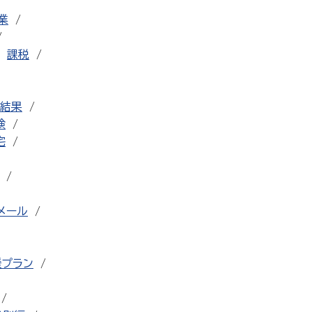
業
課税
結果
検
宅
メール
援プラン