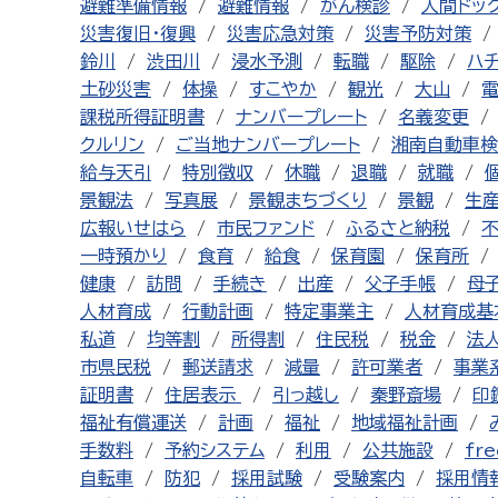
避難準備情報
避難情報
がん検診
人間ドッ
災害復旧・復興
災害応急対策
災害予防対策
鈴川
渋田川
浸水予測
転職
駆除
ハ
土砂災害
体操
すこやか
観光
大山
課税所得証明書
ナンバープレート
名義変更
クルリン
ご当地ナンバープレート
湘南自動車検
給与天引
特別徴収
休職
退職
就職
景観法
写真展
景観まちづくり
景観
生
広報いせはら
市民ファンド
ふるさと納税
一時預かり
食育
給食
保育園
保育所
健康
訪問
手続き
出産
父子手帳
母
人材育成
行動計画
特定事業主
人材育成基
私道
均等割
所得割
住民税
税金
法
市県民税
郵送請求
減量
許可業者
事業
証明書
住居表示
引っ越し
秦野斎場
印
福祉有償運送
計画
福祉
地域福祉計画
手数料
予約システム
利用
公共施設
fre
自転車
防犯
採用試験
受験案内
採用情