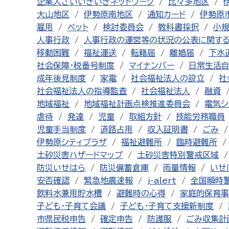
企業人ざいいきいきネットワーク
比々多地区
大山地区
伊勢原南地区
通知カード
伊勢原
雇用
ペット
検討委員会
教科書採択
小
人事行政
人事行政の運営等の状況の公表に関す
移動困難
福祉運送
転籍届
離婚届
下水
社会保障・税番号制度
マイナンバー
日常生活
成年後見制度
家電
社会福祉法人の設立
社
社会福祉法人の指導監査
社会福祉法人
融資
地域福祉
地域福祉計画点検推進委員会
電気シ
虐待
発達
児童
取組方針
技能労務職員
児童手当制度
道路占用
収入証明書
ごみ
伊勢原シティプラザ
福祉避難所
臨時避難所
土砂災害ハザードマップ
土砂災害特別警戒区域
防災いせはら
防災備蓄倉庫
雨量情報
いせ
安否確認
緊急地震速報
j-alert
全国瞬時
飲料水兼用貯水槽
避難時の心得
家庭的保育事
子ども・子育て会議
子ども・子育て支援新制度
市県民税申告
確定申告
防護服
ごみ収集計