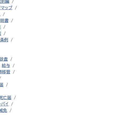
総則編
ドマップ
流
証明書
車
例
条例
診査
給与
道移管
届
死亡届
トバイ
減免