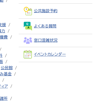
動
公共施設予約
支援
よくある質問
暴力
養費
窓口混雑状況
イベントカレンダー
料
画
公民館
み基金
ティア
護所