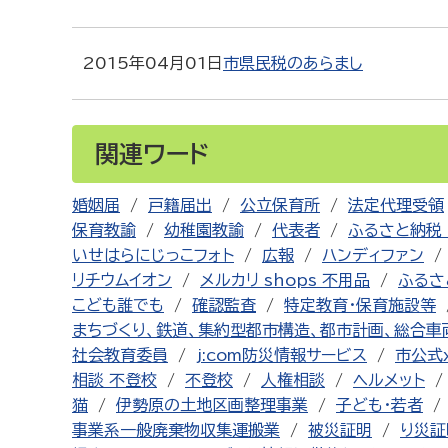
2015年04月01日
市県民税のあらまし
関連ワード
婚姻届
戸籍届出
公立保育所
法定代理受領
保育教諭
幼稚園教諭
代表者
ふるさと納税 
いせはらにじっこフォト
広報
ハンディファン
リチウムイオン
メルカリ shops 不用品
ふるさ
こども誰でも
確認監査
特定教育・保育施設等
まちづくり、鉄道、集約型都市構造、都市計画、総合車
社会教育委員
j:com防災情報サービス
市公式
相談 不登校
不登校
人権相談
ヘルメット
猫
伊勢原の土地区画整理事業
子ども・若者
事業系一般廃棄物収集運搬業
被災証明
り災証