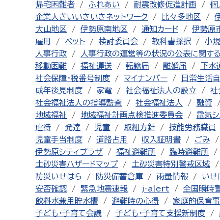
帰宅困難者
ふれあい
耐震改修促進計画
個
企業人ざいいきいきネットワーク
比々多地区
大山地区
伊勢原南地区
通知カード
伊勢原
雇用
ペット
検討委員会
教科書採択
小
人事行政
人事行政の運営等の状況の公表に関す
移動困難
福祉運送
転籍届
離婚届
下水
社会保障・税番号制度
マイナンバー
日常生活
成年後見制度
家電
社会福祉法人の設立
社
社会福祉法人の指導監査
社会福祉法人
融資
地域福祉
地域福祉計画点検推進委員会
電気シ
虐待
発達
児童
取組方針
技能労務職員
児童手当制度
道路占用
収入証明書
ごみ
伊勢原シティプラザ
福祉避難所
臨時避難所
土砂災害ハザードマップ
土砂災害特別警戒区域
防災いせはら
防災備蓄倉庫
雨量情報
いせ
安否確認
緊急地震速報
j-alert
全国瞬時
飲料水兼用貯水槽
避難時の心得
家庭的保育事
子ども・子育て会議
子ども・子育て支援新制度