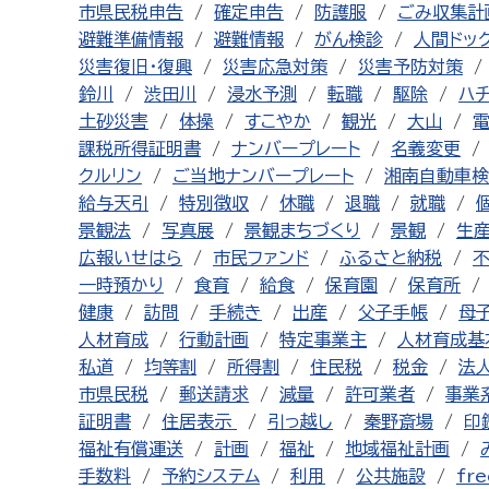
市県民税申告
確定申告
防護服
ごみ収集計
避難準備情報
避難情報
がん検診
人間ドッ
災害復旧・復興
災害応急対策
災害予防対策
鈴川
渋田川
浸水予測
転職
駆除
ハ
土砂災害
体操
すこやか
観光
大山
課税所得証明書
ナンバープレート
名義変更
クルリン
ご当地ナンバープレート
湘南自動車検
給与天引
特別徴収
休職
退職
就職
景観法
写真展
景観まちづくり
景観
生
広報いせはら
市民ファンド
ふるさと納税
一時預かり
食育
給食
保育園
保育所
健康
訪問
手続き
出産
父子手帳
母
人材育成
行動計画
特定事業主
人材育成基
私道
均等割
所得割
住民税
税金
法
市県民税
郵送請求
減量
許可業者
事業
証明書
住居表示
引っ越し
秦野斎場
印
福祉有償運送
計画
福祉
地域福祉計画
手数料
予約システム
利用
公共施設
fre