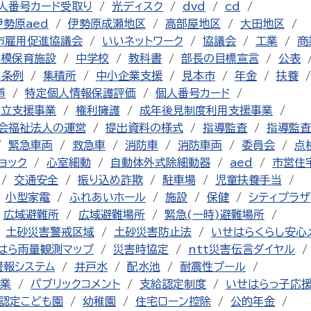
人番号カード受取り
光ディスク
dvd
cd
伊勢原aed
伊勢原成瀬地区
高部屋地区
大田地区
市雇用促進協議会
いいネットワーク
協議会
工業
商
規模保育施設
中学校
教科書
部長の目標宣言
公表
る条例
集積所
中小企業支援
見本市
年金
扶養
道
特定個人情報保護評価
個人番号カード
自立支援事業
権利擁護
成年後見制度利用支援事業
会福祉法人の運営
提出資料の様式
指導監査
指導監査
緊急車両
救急車
消防車
消防車両
委員会
点
ョック
心室細動
自動体外式除細動器
aed
市営住
交通安全
振り込め詐欺
駐車場
児童扶養手当
小型家電
ふれあいホール
施設
保健
シティプラザ
広域避難所
広域避難場所
緊急(一時)避難場所
土砂災害警戒区域
土砂災害防止法
いせはらくらし安心
はら雨量観測マップ
災害時協定
ntt災害伝言ダイヤル
警報システム
井戸水
配水池
耐震性プール
業
パブリックコメント
支給認定制度
いせはらっ子応
認定こども園
幼稚園
住宅ローン控除
公的年金