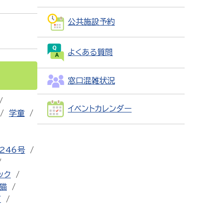
公共施設予約
よくある質問
窓口混雑状況
イベントカレンダー
学童
246号
ック
猫
可