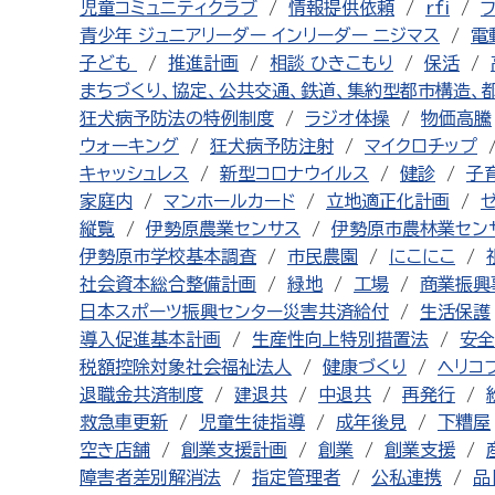
児童コミュニティクラブ
情報提供依頼
rfi
青少年 ジュニアリーダー インリーダー ニジマス
電
子ども
推進計画
相談 ひきこもり
保活
まちづくり、協定、公共交通、鉄道、集約型都市構造、
狂犬病予防法の特例制度
ラジオ体操
物価高騰
ウォーキング
狂犬病予防注射
マイクロチップ
キャッシュレス
新型コロナウイルス
健診
子
家庭内
マンホールカード
立地適正化計画
縦覧
伊勢原農業センサス
伊勢原市農林業セン
伊勢原市学校基本調査
市民農園
にこにこ
社会資本総合整備計画
緑地
工場
商業振興
日本スポーツ振興センター災害共済給付
生活保護
導入促進基本計画
生産性向上特別措置法
安全
税額控除対象社会福祉法人
健康づくり
ヘリコ
退職金共済制度
建退共
中退共
再発行
救急車更新
児童生徒指導
成年後見
下糟屋
空き店舗
創業支援計画
創業
創業支援
障害者差別解消法
指定管理者
公私連携
品