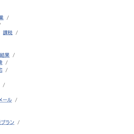
業
課税
結果
検
宅
メール
援プラン