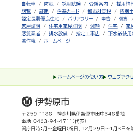
自転車
防犯
採用試験
受験案内
採用情
閲覧
証明
住基カード
都市計画税
特別
認定長期優良住宅
バリアフリー
申告
償却
家屋証明
住宅用家屋証明
減額
住宅
家
悪質業者
排水設備
指定工事店
下水道使用
著作権
ホームページ
ホームページの使い方
ウェブアク
〒259-1188 神奈川県伊勢原市田中348番地
電話：0463-94-4711（代表）
開庁日時：月～金曜日（祝日、12月29日～1月3日を