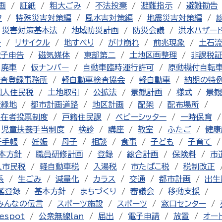
画
証紙
粗大ごみ
不法投棄
避難指示
避難勧告
ク
特殊災害対策編
風水害対策編
地震災害対策編
災害対策基本法
地域防災計画
防災会議
洪水ハザー
チ
リサイクル
地すべり
がけ崩れ
前兆現象
土石
電子申告
磁気媒体
東部第二
土地区画整理
非課税
廃車
仮ナンバー
自動車臨時運行許可
原動機付自転
査登録事務所
軽自動車検査協会
軽自動車
納期の特
個人住民税
土地取引
公拡法
景観計画
様式
景観
産緑地
都市計画道路
地区計画
配架
配布場所
不在者投票制度
戸籍住民課
ベビーシッター
一時保育
児童扶養手当制度
検診
講座
教室
ふたご
健康
子手帳
妊娠
母子
相談
食事
子ども
子育て
本方針
職員研修計画
登録
総合計画
保険料
市
人市民税
軽自動車税
入湯税
市たばこ税
税制改正
系
生ごみ
減量化
カラス
交通
都市計画
出生
鑑登録
基本方針
まちづくり
審議会
移動支援
みんなの伝言
スポーツ施設
スポーツ
窓口センター
espot
公衆無線lan
届出
電子申請
放置
オー