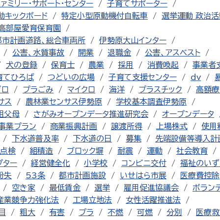
ファミリー・サポート・センター
子育てサポーター
動キックボード
特定小型原動機付自転車
選挙運動 政治活
高部屋愛育保育園
都市計画道路、総合車両所
伊勢原大山インター
公害、水質事故
開業
退職金
公害、アスベスト
犬の登録
保育士
農業
採用
消費喚起
事業者
育てひろば
つどいの広場
子育て支援センター
dv
ゼロ
プラごみ
マイクロ
海洋
プラスチック
高額療
サス
農林業センサス伊勢原
学校基本調査伊勢原
祖父母
さがみオープンデータ推進研究会
オープンデータ
事業プラン
商業振興計画
譲渡所得
上場株式
使用
下水道普及率
下水道の日
募集
先端設備等導入計
点検
組積造
ブロック塀
耐震
運動
社会教育
プター
経営健全化
小学校
コンビニ交付
福祉のいず
紛失
53条
都市計画施設
いせはら市展
医療費控除
空き家
最低賃金
選挙
雇用促進協議会
ボラン
産業競争力強化法
工場立地法
女性活躍推進法
目
粗大
有害
プラ
不燃
可燃
分別
医療救