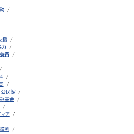
動
支援
暴力
養費
料
画
公民館
み基金
ティア
護所