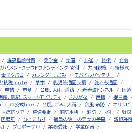
施設型給付費
奨学金
実習
共催
後援
名義
ガバメントクラウドファンディング 寄付
共同親権
新様式
電子タバコ
カレンダー、ごみ
モバイルバッテリー
と納税 note
草木
乳児等通園支援
誰でも通園
申請
市章
台風、大雨、道路
新善波トンネル
国道
両所、新駅、スマートモビリティ
ふりがな
戸籍
提言書
x
市公式line
台風、ごみ、大雨
台風 道路
オリンピ
医療的ケア
整備要綱
消防水利
消防
水利
野良
居場所
ひきこもり
職員の給与の男女の差異
新規許
明
プロポーザル
業務委託
学童保育