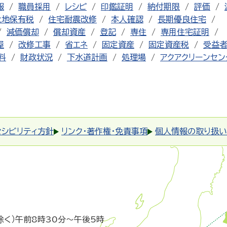
報
職員採用
レシピ
印鑑証明
納付期限
評価
土地保有税
住宅耐震改修
本人確認
長期優良住宅
減価償却
償却資産
登記
専住
専用住宅証明
屋
改修工事
省エネ
固定資産
固定資産税
受益
料
財政状況
下水道計画
処理場
アクアクリーンセン
セシビリティ方針
リンク・著作権・免責事項
個人情報の取り扱い
除く）午前8時30分～午後5時