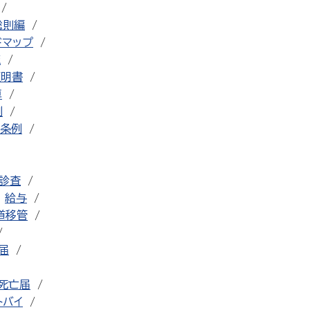
総則編
ドマップ
流
証明書
車
例
条例
診査
給与
道移管
届
死亡届
トバイ