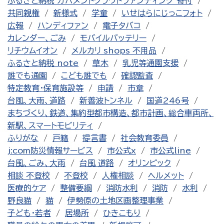
ふるさと納税 ガバメントクラウドファンディング 寄付
共同親権
新様式
学童
いせはらにじっこフォト
広報
ハンディファン
電子タバコ
カレンダー、ごみ
モバイルバッテリー
リチウムイオン
メルカリ shops 不用品
ふるさと納税 note
草木
乳児等通園支援
誰でも通園
こども誰でも
確認監査
特定教育・保育施設等
申請
市章
台風、大雨、道路
新善波トンネル
国道246号
まちづくり、鉄道、集約型都市構造、都市計画、総合車両所、
新駅、スマートモビリティ
ふりがな
戸籍
提言書
社会教育委員
j:com防災情報サービス
市公式x
市公式line
台風、ごみ、大雨
台風 道路
オリンピック
相談 不登校
不登校
人権相談
ヘルメット
医療的ケア
整備要綱
消防水利
消防
水利
野良猫
猫
伊勢原の土地区画整理事業
子ども・若者
居場所
ひきこもり