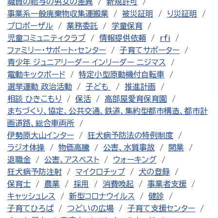
職員の給与の男女の差異
新規許可
事業系一般廃棄物収集運搬業
被災証明
り災証明
プロポーザル
業務委託
学童保育
児童コミュニティクラブ
情報提供依頼
rfi
ファミリー・サポート・センター
子育てサポーター
青少年 ジュニアリーダー インリーダー ニジマス
電動キックボード
特定小型原動機付自転車
選挙運動 政治活動
子ども
推進計画
相談 ひきこもり
保活
高部屋愛育保育園
まちづくり、協定、公共交通、鉄道、集約型都市構造、都市計
画道路、総合車両所
伊勢原大山インター
狂犬病予防法の特例制度
ラジオ体操
物価高騰
公害、水質事故
開業
退職金
公害、アスベスト
ウォーキング
狂犬病予防注射
マイクロチップ
犬の登録
保育士
農業
採用
消費喚起
事業者支援
キャッシュレス
新型コロナウイルス
健診
子育てひろば
つどいの広場
子育て支援センター