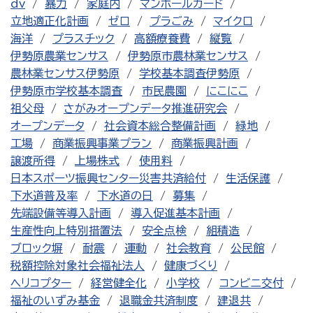
dv
暴力
家庭内
マンホールカード
立地適正化計画
ゼロ
プラごみ
マイクロ
海洋
プラスチック
高額療養費
縦覧
伊勢原農業センサス
伊勢原市農林業センサス
農林業センサス伊勢原
学校基本調査伊勢原
伊勢原市学校基本調査
市民農園
にこにこ
祖父母
さがみオープンデータ推進研究会
オープンデータ
社会資本総合整備計画
緑地
工場
商業振興事業プラン
商業振興計画
譲渡所得
上場株式
使用料
日本スポーツ振興センター災害共済給付
生活保護
下水道普及率
下水道の日
募集
先端設備等導入計画
導入促進基本計画
生産性向上特別措置法
安全点検
組積造
ブロック塀
耐震
運動
社会教育
公民館
税額控除対象社会福祉法人
健康づくり
ヘリコプター
経営健全化
小学校
コンビニ交付
福祉のいずみ基金
退職金共済制度
建退共