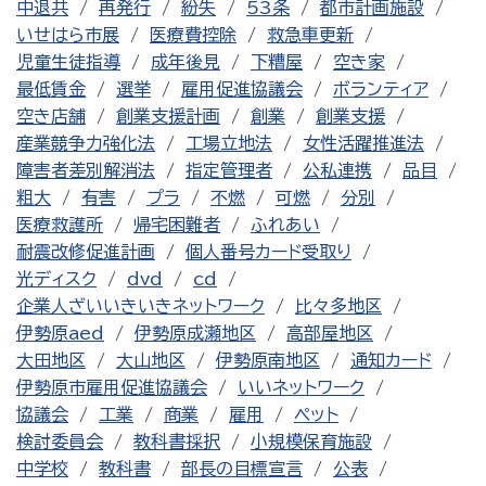
中退共
再発行
紛失
53条
都市計画施設
いせはら市展
医療費控除
救急車更新
児童生徒指導
成年後見
下糟屋
空き家
最低賃金
選挙
雇用促進協議会
ボランティア
空き店舗
創業支援計画
創業
創業支援
産業競争力強化法
工場立地法
女性活躍推進法
障害者差別解消法
指定管理者
公私連携
品目
粗大
有害
プラ
不燃
可燃
分別
医療救護所
帰宅困難者
ふれあい
耐震改修促進計画
個人番号カード受取り
光ディスク
dvd
cd
企業人ざいいきいきネットワーク
比々多地区
伊勢原aed
伊勢原成瀬地区
高部屋地区
大田地区
大山地区
伊勢原南地区
通知カード
伊勢原市雇用促進協議会
いいネットワーク
協議会
工業
商業
雇用
ペット
検討委員会
教科書採択
小規模保育施設
中学校
教科書
部長の目標宣言
公表