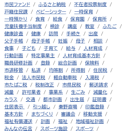
市民ファンド
ふるさと納税
不在者投票制度
戸籍住民課
ベビーシッター
一時保育
一時預かり
食育
給食
保育園
保育所
児童扶養手当制度
検診
講座
教室
ふたご
健康診査
健康
訪問
手続き
出産
父子手帳
母子手帳
妊娠
母子
相談
食事
子ども
子育て
給与
人材育成
行動計画
特定事業主
人材育成基本方針
職員研修計画
登録
総合計画
保険料
市道移管
私道
均等割
所得割
住民税
税金
法人市民税
軽自動車税
入湯税
市たばこ税
税制改正
市県民税
郵送請求
減量
許可業者
事業系
生ごみ
減量化
カラス
交通
都市計画
出生届
証明書
住居表示
引っ越し
秦野斎場
印鑑登録
基本方針
まちづくり
審議会
移動支援
福祉有償運送
計画
福祉
地域福祉計画
みんなの伝言
スポーツ施設
スポーツ