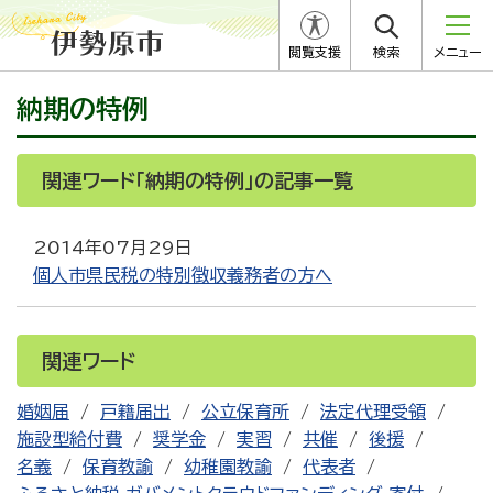
閲覧支援
検索
メニュー
納期の特例
関連ワード「納期の特例」の記事一覧
2014年07月29日
個人市県民税の特別徴収義務者の方へ
関連ワード
婚姻届
戸籍届出
公立保育所
法定代理受領
施設型給付費
奨学金
実習
共催
後援
名義
保育教諭
幼稚園教諭
代表者