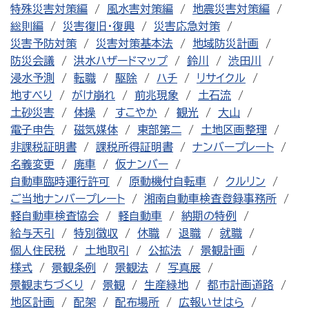
特殊災害対策編
風水害対策編
地震災害対策編
総則編
災害復旧・復興
災害応急対策
災害予防対策
災害対策基本法
地域防災計画
防災会議
洪水ハザードマップ
鈴川
渋田川
浸水予測
転職
駆除
ハチ
リサイクル
地すべり
がけ崩れ
前兆現象
土石流
土砂災害
体操
すこやか
観光
大山
電子申告
磁気媒体
東部第二
土地区画整理
非課税証明書
課税所得証明書
ナンバープレート
名義変更
廃車
仮ナンバー
自動車臨時運行許可
原動機付自転車
クルリン
ご当地ナンバープレート
湘南自動車検査登録事務所
軽自動車検査協会
軽自動車
納期の特例
給与天引
特別徴収
休職
退職
就職
個人住民税
土地取引
公拡法
景観計画
様式
景観条例
景観法
写真展
景観まちづくり
景観
生産緑地
都市計画道路
地区計画
配架
配布場所
広報いせはら