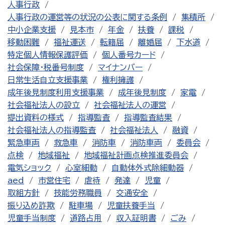
人事行政
人事行政の運営等の状況の公表に関する条例
集積所
中小企業支援
見本市
年金
扶養
課税
移動困難
福祉運送
転籍届
離婚届
下水道
特定個人情報保護評価
個人番号カード
社会保障・税番号制度
マイナンバー
日常生活自立支援事業
権利擁護
成年後見制度利用支援事業
成年後見制度
家電
社会福祉法人の設立
社会福祉法人の運営
提出資料の様式
指導監査
指導監査結果
社会福祉法人の指導監査
社会福祉法人
融資
緊急車両
救急車
消防車
消防車両
委員会
点検
地域福祉
地域福祉計画点検推進委員会
電気ショック
心室細動
自動体外式除細動器
aed
市営住宅
虐待
発達
児童
取組方針
技能労務職員
交通安全
振り込め詐欺
駐車場
児童扶養手当
児童手当制度
道路占用
収入証明書
ごみ