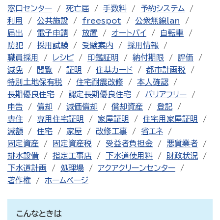
窓口センター
死亡届
手数料
予約システム
利用
公共施設
freespot
公衆無線lan
届出
電子申請
放置
オートバイ
自転車
防犯
採用試験
受験案内
採用情報
職員採用
レシピ
印鑑証明
納付期限
評価
減免
閲覧
証明
住基カード
都市計画税
特別土地保有税
住宅耐震改修
本人確認
長期優良住宅
認定長期優良住宅
バリアフリー
申告
償却
減価償却
償却資産
登記
専住
専用住宅証明
家屋証明
住宅用家屋証明
減額
住宅
家屋
改修工事
省エネ
固定資産
固定資産税
受益者負担金
悪質業者
排水設備
指定工事店
下水道使用料
財政状況
下水道計画
処理場
アクアクリーンセンター
著作権
ホームページ
こんなときは