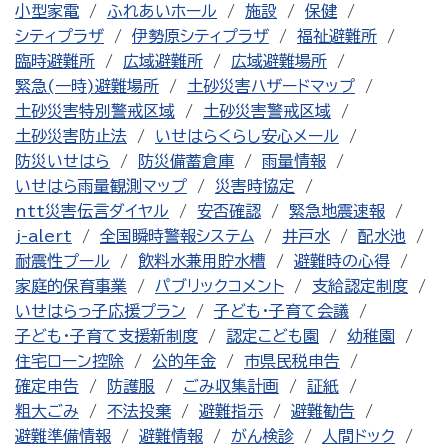
小型家電
ふれあいホール
施設
保健
シティプラザ
伊勢原シティプラザ
福祉避難所
臨時避難所
広域避難所
広域避難場所
緊急(一時)避難場所
土砂災害ハザードマップ
土砂災害特別警戒区域
土砂災害警戒区域
土砂災害防止法
いせはらくらし安心メール
防災いせはら
防災備蓄倉庫
雨量情報
いせはら雨量観測マップ
災害時協定
ntt災害伝言ダイヤル
安否確認
緊急地震速報
j-alert
全国瞬時警報システム
井戸水
配水池
耐震性プール
飲料水兼用貯水槽
避難時の心得
家庭的保育事業
パブリックコメント
支給認定制度
いせはらっ子応援プラン
子ども・子育て会議
子ども・子育て支援新制度
認定こども園
幼稚園
住宅ローン控除
公的年金
市県民税申告
確定申告
防護服
ごみ収集計画
証紙
粗大ごみ
不法投棄
避難指示
避難勧告
避難準備情報
避難情報
がん検診
人間ドック