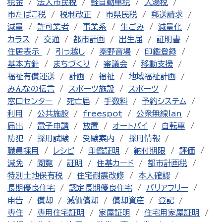
税金
法人市民税
軽自動車税
入湯税
市たばこ税
税制改正
市県民税
郵送請求
減量
許可業者
事業系
生ごみ
減量化
カラス
交通
都市計画
出生届
証明書
住居表示
引っ越し
秦野斎場
印鑑登録
基本方針
まちづくり
審議会
移動支援
福祉有償運送
計画
福祉
地域福祉計画
みんなの伝言
スポーツ施設
スポーツ
窓口センター
死亡届
手数料
予約システム
利用
公共施設
freespot
公衆無線lan
届出
電子申請
放置
オートバイ
自転車
防犯
採用試験
受験案内
採用情報
職員採用
レシピ
印鑑証明
納付期限
評価
減免
閲覧
証明
住基カード
都市計画税
特別土地保有税
住宅耐震改修
本人確認
長期優良住宅
認定長期優良住宅
バリアフリー
申告
償却
減価償却
償却資産
登記
専住
専用住宅証明
家屋証明
住宅用家屋証明