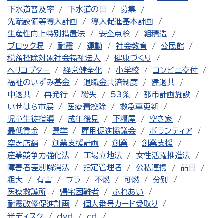
下水道普及率
下水道の日
募集
先端設備等導入計画
導入促進基本計画
生産性向上特別措置法
安全点検
組積造
ブロック塀
耐震
運動
社会教育
公民館
税額控除対象社会福祉法人
健康づくり
ヘリコプター
経営健全化
小学校
コンビニ交付
福祉のいずみ基金
退職金共済制度
建退共
中退共
再発行
紛失
53条
都市計画施設
いせはら市展
医療費控除
救急車更新
児童生徒指導
成年後見
下糟屋
空き家
最低賃金
選挙
雇用促進協議会
ボランティア
空き店舗
創業支援計画
創業
創業支援
産業競争力強化法
工場立地法
女性活躍推進法
障害者差別解消法
指定管理者
公私連携
品目
粗大
有害
プラ
不燃
可燃
分別
医療救護所
帰宅困難者
ふれあい
耐震改修促進計画
個人番号カード受取り
光ディスク
dvd
cd