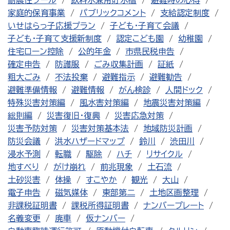
耐震性プール
飲料水兼用貯水槽
避難時の心得
家庭的保育事業
パブリックコメント
支給認定制度
いせはらっ子応援プラン
子ども・子育て会議
子ども・子育て支援新制度
認定こども園
幼稚園
住宅ローン控除
公的年金
市県民税申告
確定申告
防護服
ごみ収集計画
証紙
粗大ごみ
不法投棄
避難指示
避難勧告
避難準備情報
避難情報
がん検診
人間ドック
特殊災害対策編
風水害対策編
地震災害対策編
総則編
災害復旧・復興
災害応急対策
災害予防対策
災害対策基本法
地域防災計画
防災会議
洪水ハザードマップ
鈴川
渋田川
浸水予測
転職
駆除
ハチ
リサイクル
地すべり
がけ崩れ
前兆現象
土石流
土砂災害
体操
すこやか
観光
大山
電子申告
磁気媒体
東部第二
土地区画整理
非課税証明書
課税所得証明書
ナンバープレート
名義変更
廃車
仮ナンバー