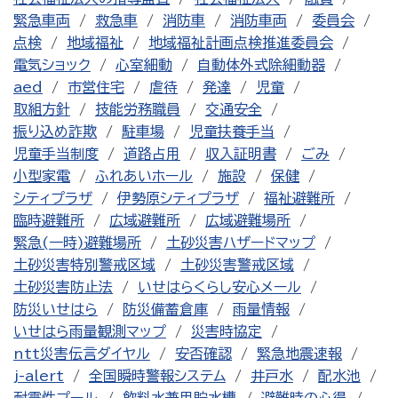
緊急車両
救急車
消防車
消防車両
委員会
点検
地域福祉
地域福祉計画点検推進委員会
電気ショック
心室細動
自動体外式除細動器
aed
市営住宅
虐待
発達
児童
取組方針
技能労務職員
交通安全
振り込め詐欺
駐車場
児童扶養手当
児童手当制度
道路占用
収入証明書
ごみ
小型家電
ふれあいホール
施設
保健
シティプラザ
伊勢原シティプラザ
福祉避難所
臨時避難所
広域避難所
広域避難場所
緊急(一時)避難場所
土砂災害ハザードマップ
土砂災害特別警戒区域
土砂災害警戒区域
土砂災害防止法
いせはらくらし安心メール
防災いせはら
防災備蓄倉庫
雨量情報
いせはら雨量観測マップ
災害時協定
ntt災害伝言ダイヤル
安否確認
緊急地震速報
j-alert
全国瞬時警報システム
井戸水
配水池