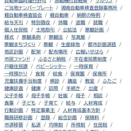
自動車臨時運行許可
原動機付自転車
クルリン
ご当地ナンバープレート
湘南自動車検査登録事務所
軽自動車検査協会
軽自動車
納期の特例
給与天引
特別徴収
休職
退職
就職
個人住民税
土地取引
公拡法
景観計画
様式
景観条例
景観法
写真展
景観まちづくり
景観
生産緑地
都市計画道路
地区計画
配架
配布場所
広報いせはら
市民ファンド
ふるさと納税
不在者投票制度
戸籍住民課
ベビーシッター
一時保育
一時預かり
食育
給食
保育園
保育所
児童扶養手当制度
検診
講座
教室
ふたご
健康診査
健康
訪問
手続き
出産
父子手帳
母子手帳
妊娠
母子
相談
食事
子ども
子育て
給与
人材育成
行動計画
特定事業主
人材育成基本方針
職員研修計画
登録
総合計画
保険料
市道移管
私道
均等割
所得割
住民税