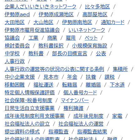
企業人ざいいきいきネットワーク
比々多地区
伊勢原aed
伊勢原成瀬地区
高部屋地区
大田地区
大山地区
伊勢原南地区
通知カード
伊勢原市雇用促進協議会
いいネットワーク
協議会
工業
商業
雇用
ペット
検討委員会
教科書採択
小規模保育施設
中学校
教科書
部長の目標宣言
公表
人事行政
人事行政の運営等の状況の公表に関する条例
集積所
中小企業支援
見本市
年金
扶養
課税
移動困難
福祉運送
転籍届
離婚届
下水道
特定個人情報保護評価
個人番号カード
社会保障・税番号制度
マイナンバー
日常生活自立支援事業
権利擁護
成年後見制度利用支援事業
成年後見制度
家電
社会福祉法人の設立
社会福祉法人の運営
提出資料の様式
指導監査
指導監査結果
社会福祉法人の指導監査
社会福祉法人
融資