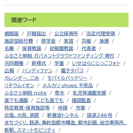
関連ワード
婚姻届
戸籍届出
公立保育所
法定代理受領
施設型給付費
奨学金
実習
共催
後援
名義
保育教諭
幼稚園教諭
代表者
ふるさと納税 ガバメントクラウドファンディング 寄付
共同親権
新様式
学童
いせはらにじっこフォト
広報
ハンディファン
電子タバコ
カレンダー、ごみ
モバイルバッテリー
リチウムイオン
メルカリ shops 不用品
ふるさと納税 note
草木
乳児等通園支援
誰でも通園
こども誰でも
確認監査
特定教育・保育施設等
申請
市章
台風、大雨、道路
新善波トンネル
国道246号
まちづくり、鉄道、集約型都市構造、都市計画、総合車両所、
新駅、スマートモビリティ