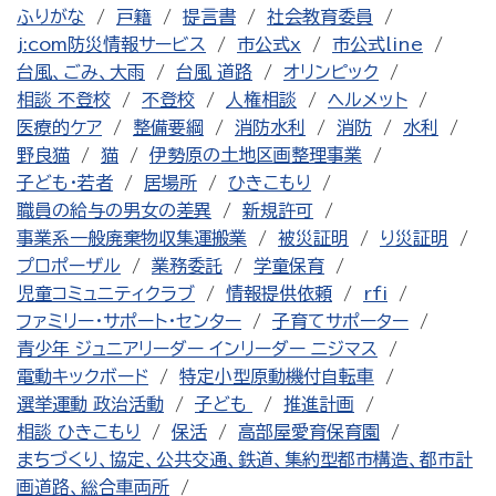
ふりがな
戸籍
提言書
社会教育委員
j:com防災情報サービス
市公式x
市公式line
台風、ごみ、大雨
台風 道路
オリンピック
相談 不登校
不登校
人権相談
ヘルメット
医療的ケア
整備要綱
消防水利
消防
水利
野良猫
猫
伊勢原の土地区画整理事業
子ども・若者
居場所
ひきこもり
職員の給与の男女の差異
新規許可
事業系一般廃棄物収集運搬業
被災証明
り災証明
プロポーザル
業務委託
学童保育
児童コミュニティクラブ
情報提供依頼
rfi
ファミリー・サポート・センター
子育てサポーター
青少年 ジュニアリーダー インリーダー ニジマス
電動キックボード
特定小型原動機付自転車
選挙運動 政治活動
子ども
推進計画
相談 ひきこもり
保活
高部屋愛育保育園
まちづくり、協定、公共交通、鉄道、集約型都市構造、都市計
画道路、総合車両所