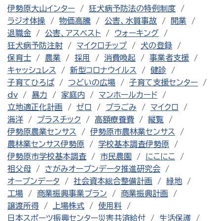
伊勢原大山インター
狂犬病予防法の特例制度
ラジオ体操
物価高騰
公害、水質事故
開業
退職金
公害、アスベスト
ウォーキング
狂犬病予防注射
マイクロチップ
犬の登録
保育士
農業
採用
消費喚起
事業者支援
キャッシュレス
新型コロナウイルス
健診
子育てひろば
つどいの広場
子育て支援センター
dv
暴力
家庭内
マンホールカード
立地適正化計画
ゼロ
プラごみ
マイクロ
海洋
プラスチック
高額療養費
縦覧
伊勢原農業センサス
伊勢原市農林業センサス
農林業センサス伊勢原
学校基本調査伊勢原
伊勢原市学校基本調査
市民農園
にこにこ
祖父母
さがみオープンデータ推進研究会
オープンデータ
社会資本総合整備計画
緑地
工場
商業振興事業プラン
商業振興計画
譲渡所得
上場株式
使用料
日本スポーツ振興センター災害共済給付
生活保護