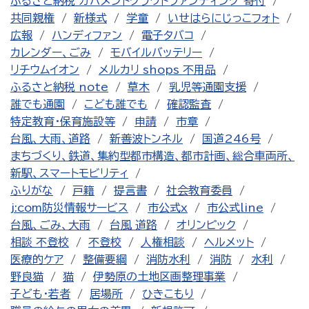
ふるさと納税 ガバメントクラウドファンディング 寄付
共同親権
新様式
学童
いせはらにじっこフォト
広報
ハンディファン
電子タバコ
カレンダー、ごみ
モバイルバッテリー
リチウムイオン
メルカリ shops 不用品
ふるさと納税 note
草木
乳児等通園支援
誰でも通園
こども誰でも
確認監査
特定教育・保育施設等
申請
市章
台風、大雨、道路
新善波トンネル
国道246号
まちづくり、鉄道、集約型都市構造、都市計画、総合車両所、
新駅、スマートモビリティ
ふりがな
戸籍
提言書
社会教育委員
j:com防災情報サービス
市公式x
市公式line
台風、ごみ、大雨
台風 道路
オリンピック
相談 不登校
不登校
人権相談
ヘルメット
医療的ケア
整備要綱
消防水利
消防
水利
野良猫
猫
伊勢原の土地区画整理事業
子ども・若者
居場所
ひきこもり