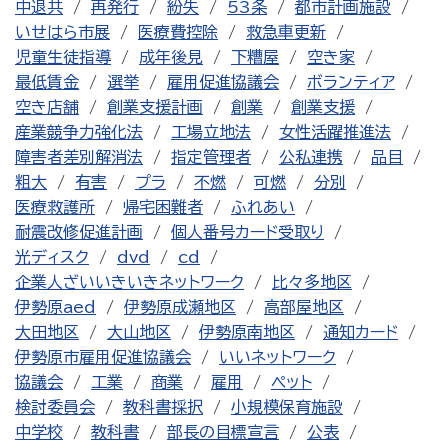
中退共
再発行
紛失
53条
都市計画施設
いせはら市展
医療費控除
救急車更新
児童生徒指導
成年後見
下糟屋
空き家
最低賃金
選挙
雇用促進協議会
ボランティア
空き店舗
創業支援計画
創業
創業支援
産業競争力強化法
工場立地法
女性活躍推進法
障害者差別解消法
指定管理者
公私連携
品目
粗大
有害
プラ
不燃
可燃
分別
医療救護所
帰宅困難者
ふれあい
耐震改修促進計画
個人番号カード受取り
光ディスク
dvd
cd
企業人ざいいきいきネットワーク
比々多地区
伊勢原aed
伊勢原成瀬地区
高部屋地区
大田地区
大山地区
伊勢原南地区
通知カード
伊勢原市雇用促進協議会
いいネットワーク
協議会
工業
商業
雇用
ペット
検討委員会
教科書採択
小規模保育施設
中学校
教科書
部長の目標宣言
公表