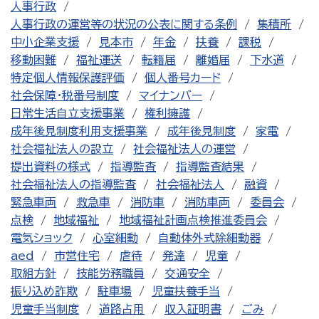
人事行政
人事行政の運営等の状況の公表に関する条例
集積所
中小企業支援
見本市
年金
扶養
課税
移動困難
福祉運送
転籍届
離婚届
下水道
特定個人情報保護評価
個人番号カード
社会保障・税番号制度
マイナンバー
日常生活自立支援事業
権利擁護
成年後見制度利用支援事業
成年後見制度
家電
社会福祉法人の設立
社会福祉法人の運営
提出資料の様式
指導監査
指導監査結果
社会福祉法人の指導監査
社会福祉法人
融資
緊急車両
救急車
消防車
消防車両
委員会
点検
地域福祉
地域福祉計画点検推進委員会
電気ショック
心室細動
自動体外式除細動器
aed
市営住宅
虐待
発達
児童
取組方針
技能労務職員
交通安全
振り込め詐欺
駐車場
児童扶養手当
児童手当制度
道路占用
収入証明書
ごみ