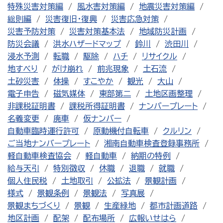
特殊災害対策編
風水害対策編
地震災害対策編
総則編
災害復旧・復興
災害応急対策
災害予防対策
災害対策基本法
地域防災計画
防災会議
洪水ハザードマップ
鈴川
渋田川
浸水予測
転職
駆除
ハチ
リサイクル
地すべり
がけ崩れ
前兆現象
土石流
土砂災害
体操
すこやか
観光
大山
電子申告
磁気媒体
東部第二
土地区画整理
非課税証明書
課税所得証明書
ナンバープレート
名義変更
廃車
仮ナンバー
自動車臨時運行許可
原動機付自転車
クルリン
ご当地ナンバープレート
湘南自動車検査登録事務所
軽自動車検査協会
軽自動車
納期の特例
給与天引
特別徴収
休職
退職
就職
個人住民税
土地取引
公拡法
景観計画
様式
景観条例
景観法
写真展
景観まちづくり
景観
生産緑地
都市計画道路
地区計画
配架
配布場所
広報いせはら