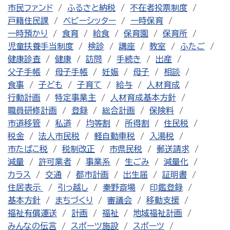
市民ファンド
ふるさと納税
不在者投票制度
戸籍住民課
ベビーシッター
一時保育
一時預かり
食育
給食
保育園
保育所
児童扶養手当制度
検診
講座
教室
ふたご
健康診査
健康
訪問
手続き
出産
父子手帳
母子手帳
妊娠
母子
相談
食事
子ども
子育て
給与
人材育成
行動計画
特定事業主
人材育成基本方針
職員研修計画
登録
総合計画
保険料
市道移管
私道
均等割
所得割
住民税
税金
法人市民税
軽自動車税
入湯税
市たばこ税
税制改正
市県民税
郵送請求
減量
許可業者
事業系
生ごみ
減量化
カラス
交通
都市計画
出生届
証明書
住居表示
引っ越し
秦野斎場
印鑑登録
基本方針
まちづくり
審議会
移動支援
福祉有償運送
計画
福祉
地域福祉計画
みんなの伝言
スポーツ施設
スポーツ