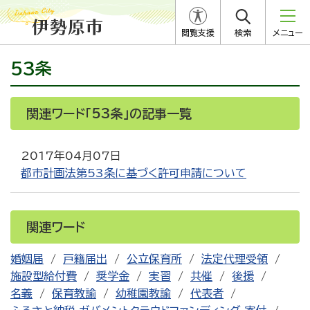
閲覧支援
検索
メニュー
53条
関連ワード「53条」の記事一覧
2017年04月07日
都市計画法第53条に基づく許可申請について
関連ワード
婚姻届
戸籍届出
公立保育所
法定代理受領
施設型給付費
奨学金
実習
共催
後援
名義
保育教諭
幼稚園教諭
代表者