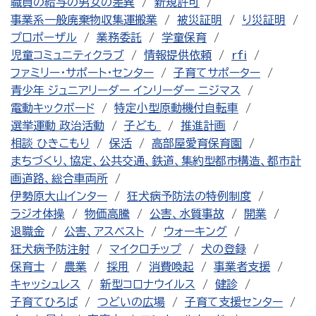
職員の給与の男女の差異
新規許可
事業系一般廃棄物収集運搬業
被災証明
り災証明
プロポーザル
業務委託
学童保育
児童コミュニティクラブ
情報提供依頼
rfi
ファミリー・サポート・センター
子育てサポーター
青少年 ジュニアリーダー インリーダー ニジマス
電動キックボード
特定小型原動機付自転車
選挙運動 政治活動
子ども
推進計画
相談 ひきこもり
保活
高部屋愛育保育園
まちづくり、協定、公共交通、鉄道、集約型都市構造、都市計
画道路、総合車両所
伊勢原大山インター
狂犬病予防法の特例制度
ラジオ体操
物価高騰
公害、水質事故
開業
退職金
公害、アスベスト
ウォーキング
狂犬病予防注射
マイクロチップ
犬の登録
保育士
農業
採用
消費喚起
事業者支援
キャッシュレス
新型コロナウイルス
健診
子育てひろば
つどいの広場
子育て支援センター