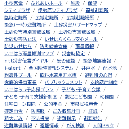
小型家電
ふれあいホール
施設
保健
シティプラザ
伊勢原シティプラザ
福祉避難所
臨時避難所
広域避難所
広域避難場所
緊急(一時)避難場所
土砂災害ハザードマップ
土砂災害特別警戒区域
土砂災害警戒区域
土砂災害防止法
いせはらくらし安心メール
防災いせはら
防災備蓄倉庫
雨量情報
いせはら雨量観測マップ
災害時協定
ntt災害伝言ダイヤル
安否確認
緊急地震速報
j-alert
全国瞬時警報システム
井戸水
配水池
耐震性プール
飲料水兼用貯水槽
避難時の心得
家庭的保育事業
パブリックコメント
支給認定制度
いせはらっ子応援プラン
子ども・子育て会議
子ども・子育て支援新制度
認定こども園
幼稚園
住宅ローン控除
公的年金
市県民税申告
確定申告
防護服
ごみ収集計画
証紙
粗大ごみ
不法投棄
避難指示
避難勧告
避難準備情報
避難情報
がん検診
人間ドック