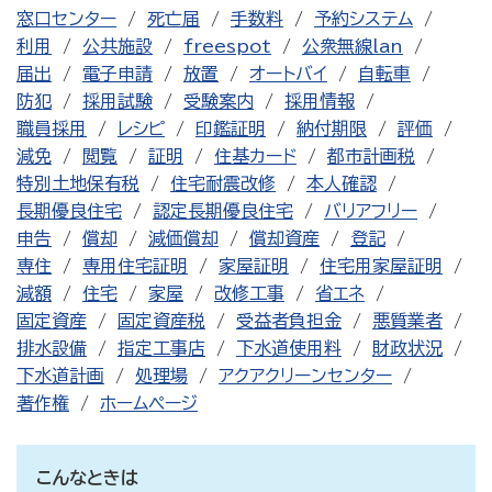
窓口センター
死亡届
手数料
予約システム
利用
公共施設
freespot
公衆無線lan
届出
電子申請
放置
オートバイ
自転車
防犯
採用試験
受験案内
採用情報
職員採用
レシピ
印鑑証明
納付期限
評価
減免
閲覧
証明
住基カード
都市計画税
特別土地保有税
住宅耐震改修
本人確認
長期優良住宅
認定長期優良住宅
バリアフリー
申告
償却
減価償却
償却資産
登記
専住
専用住宅証明
家屋証明
住宅用家屋証明
減額
住宅
家屋
改修工事
省エネ
固定資産
固定資産税
受益者負担金
悪質業者
排水設備
指定工事店
下水道使用料
財政状況
下水道計画
処理場
アクアクリーンセンター
著作権
ホームページ
こんなときは