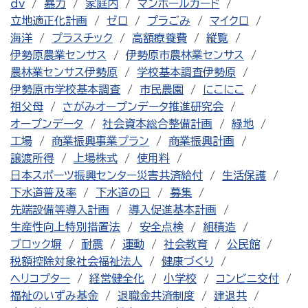
dv
暴力
家庭内
マンホールカード
立地適正化計画
ゼロ
プラごみ
マイクロ
海洋
プラスチック
高額療養費
縦覧
伊勢原農業センサス
伊勢原市農林業センサス
農林業センサス伊勢原
学校基本調査伊勢原
伊勢原市学校基本調査
市民農園
にこにこ
祖父母
さがみオープンデータ推進研究会
オープンデータ
社会資本総合整備計画
緑地
工場
商業振興事業プラン
商業振興計画
譲渡所得
上場株式
使用料
日本スポーツ振興センター災害共済給付
生活保護
下水道普及率
下水道の日
募集
先端設備等導入計画
導入促進基本計画
生産性向上特別措置法
安全点検
組積造
ブロック塀
耐震
運動
社会教育
公民館
税額控除対象社会福祉法人
健康づくり
ヘリコプター
経営健全化
小学校
コンビニ交付
福祉のいずみ基金
退職金共済制度
建退共