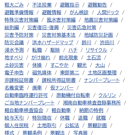
粗大ごみ
不法投棄
避難指示
避難勧告
避難準備情報
避難情報
がん検診
人間ドック
特殊災害対策編
風水害対策編
地震災害対策編
総則編
災害復旧・復興
災害応急対策
災害予防対策
災害対策基本法
地域防災計画
防災会議
洪水ハザードマップ
鈴川
渋田川
浸水予測
転職
駆除
ハチ
リサイクル
地すべり
がけ崩れ
前兆現象
土石流
土砂災害
体操
すこやか
観光
大山
電子申告
磁気媒体
東部第二
土地区画整理
非課税証明書
課税所得証明書
ナンバープレート
名義変更
廃車
仮ナンバー
自動車臨時運行許可
原動機付自転車
クルリン
ご当地ナンバープレート
湘南自動車検査登録事務所
軽自動車検査協会
軽自動車
納期の特例
給与天引
特別徴収
休職
退職
就職
個人住民税
土地取引
公拡法
景観計画
様式
景観条例
景観法
写真展