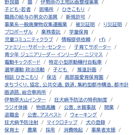
野良猫
猫
伊勢原の土地区画整理事業
子ども・若者
居場所
ひきこもり
職員の給与の男女の差異
新規許可
事業系一般廃棄物収集運搬業
被災証明
り災証明
プロポーザル
業務委託
学童保育
児童コミュニティクラブ
情報提供依頼
rfi
ファミリー・サポート・センター
子育てサポーター
青少年 ジュニアリーダー インリーダー ニジマス
電動キックボード
特定小型原動機付自転車
選挙運動 政治活動
子ども
推進計画
相談 ひきこもり
保活
高部屋愛育保育園
まちづくり、協定、公共交通、鉄道、集約型都市構造、都市計
画道路、総合車両所
伊勢原大山インター
狂犬病予防法の特例制度
ラジオ体操
物価高騰
公害、水質事故
開業
退職金
公害、アスベスト
ウォーキング
狂犬病予防注射
マイクロチップ
犬の登録
保育士
農業
採用
消費喚起
事業者支援