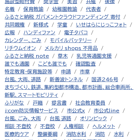
施設型給付費
奨学金
実習
共催
後援
名義
保育教諭
幼稚園教諭
代表者
ふるさと納税 ガバメントクラウドファンディング 寄付
共同親権
新様式
学童
いせはらにじっこフォト
広報
ハンディファン
電子タバコ
カレンダー、ごみ
モバイルバッテリー
リチウムイオン
メルカリ shops 不用品
ふるさと納税 note
草木
乳児等通園支援
誰でも通園
こども誰でも
確認監査
特定教育・保育施設等
申請
市章
台風、大雨、道路
新善波トンネル
国道246号
まちづくり、鉄道、集約型都市構造、都市計画、総合車両所、
新駅、スマートモビリティ
ふりがな
戸籍
提言書
社会教育委員
j:com防災情報サービス
市公式x
市公式line
台風、ごみ、大雨
台風 道路
オリンピック
相談 不登校
不登校
人権相談
ヘルメット
医療的ケア
整備要綱
消防水利
消防
水利