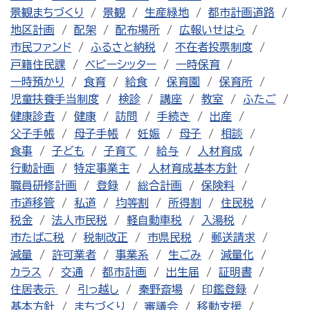
景観まちづくり
景観
生産緑地
都市計画道路
地区計画
配架
配布場所
広報いせはら
市民ファンド
ふるさと納税
不在者投票制度
戸籍住民課
ベビーシッター
一時保育
一時預かり
食育
給食
保育園
保育所
児童扶養手当制度
検診
講座
教室
ふたご
健康診査
健康
訪問
手続き
出産
父子手帳
母子手帳
妊娠
母子
相談
食事
子ども
子育て
給与
人材育成
行動計画
特定事業主
人材育成基本方針
職員研修計画
登録
総合計画
保険料
市道移管
私道
均等割
所得割
住民税
税金
法人市民税
軽自動車税
入湯税
市たばこ税
税制改正
市県民税
郵送請求
減量
許可業者
事業系
生ごみ
減量化
カラス
交通
都市計画
出生届
証明書
住居表示
引っ越し
秦野斎場
印鑑登録
基本方針
まちづくり
審議会
移動支援