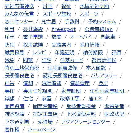
福祉有償運送
計画
福祉
地域福祉計画
みんなの伝言
スポーツ施設
スポーツ
窓口センター
死亡届
手数料
予約システム
利用
公共施設
freespot
公衆無線lan
届出
電子申請
放置
オートバイ
自転車
防犯
採用試験
受験案内
採用情報
職員採用
レシピ
印鑑証明
納付期限
評価
減免
閲覧
証明
住基カード
都市計画税
特別土地保有税
住宅耐震改修
本人確認
長期優良住宅
認定長期優良住宅
バリアフリー
申告
償却
減価償却
償却資産
登記
専住
専用住宅証明
家屋証明
住宅用家屋証明
減額
住宅
家屋
改修工事
省エネ
固定資産
固定資産税
受益者負担金
悪質業者
排水設備
指定工事店
下水道使用料
財政状況
下水道計画
処理場
アクアクリーンセンター
著作権
ホームページ