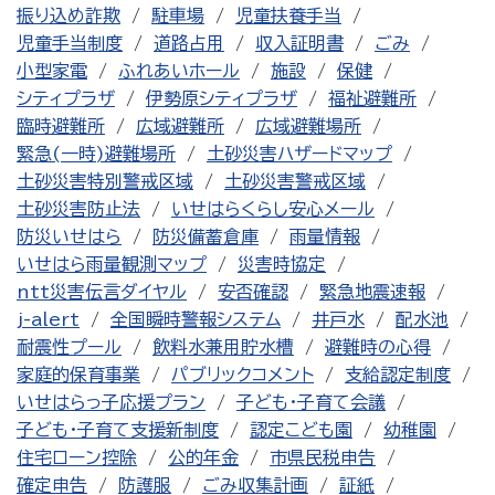
振り込め詐欺
駐車場
児童扶養手当
児童手当制度
道路占用
収入証明書
ごみ
小型家電
ふれあいホール
施設
保健
シティプラザ
伊勢原シティプラザ
福祉避難所
臨時避難所
広域避難所
広域避難場所
緊急(一時)避難場所
土砂災害ハザードマップ
土砂災害特別警戒区域
土砂災害警戒区域
土砂災害防止法
いせはらくらし安心メール
防災いせはら
防災備蓄倉庫
雨量情報
いせはら雨量観測マップ
災害時協定
ntt災害伝言ダイヤル
安否確認
緊急地震速報
j-alert
全国瞬時警報システム
井戸水
配水池
耐震性プール
飲料水兼用貯水槽
避難時の心得
家庭的保育事業
パブリックコメント
支給認定制度
いせはらっ子応援プラン
子ども・子育て会議
子ども・子育て支援新制度
認定こども園
幼稚園
住宅ローン控除
公的年金
市県民税申告
確定申告
防護服
ごみ収集計画
証紙