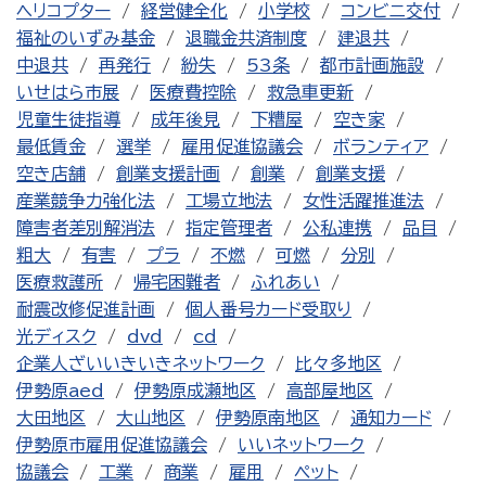
ヘリコプター
経営健全化
小学校
コンビニ交付
福祉のいずみ基金
退職金共済制度
建退共
中退共
再発行
紛失
53条
都市計画施設
いせはら市展
医療費控除
救急車更新
児童生徒指導
成年後見
下糟屋
空き家
最低賃金
選挙
雇用促進協議会
ボランティア
空き店舗
創業支援計画
創業
創業支援
産業競争力強化法
工場立地法
女性活躍推進法
障害者差別解消法
指定管理者
公私連携
品目
粗大
有害
プラ
不燃
可燃
分別
医療救護所
帰宅困難者
ふれあい
耐震改修促進計画
個人番号カード受取り
光ディスク
dvd
cd
企業人ざいいきいきネットワーク
比々多地区
伊勢原aed
伊勢原成瀬地区
高部屋地区
大田地区
大山地区
伊勢原南地区
通知カード
伊勢原市雇用促進協議会
いいネットワーク
協議会
工業
商業
雇用
ペット