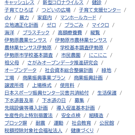
キャッシュレス
新型コロナウイルス
健診
子育てひろば
つどいの広場
子育て支援センター
dv
暴力
家庭内
マンホールカード
立地適正化計画
ゼロ
プラごみ
マイクロ
海洋
プラスチック
高額療養費
縦覧
伊勢原農業センサス
伊勢原市農林業センサス
農林業センサス伊勢原
学校基本調査伊勢原
伊勢原市学校基本調査
市民農園
にこにこ
祖父母
さがみオープンデータ推進研究会
オープンデータ
社会資本総合整備計画
緑地
工場
商業振興事業プラン
商業振興計画
譲渡所得
上場株式
使用料
日本スポーツ振興センター災害共済給付
生活保護
下水道普及率
下水道の日
募集
先端設備等導入計画
導入促進基本計画
生産性向上特別措置法
安全点検
組積造
ブロック塀
耐震
運動
社会教育
公民館
税額控除対象社会福祉法人
健康づくり