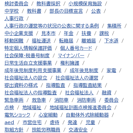
検討委員会
教科書採択
小規模保育施設
中学校
教科書
部長の目標宣言
公表
人事行政
人事行政の運営等の状況の公表に関する条例
集積所
中小企業支援
見本市
年金
扶養
課税
移動困難
福祉運送
転籍届
離婚届
下水道
特定個人情報保護評価
個人番号カード
社会保障・税番号制度
マイナンバー
日常生活自立支援事業
権利擁護
成年後見制度利用支援事業
成年後見制度
家電
社会福祉法人の設立
社会福祉法人の運営
提出資料の様式
指導監査
指導監査結果
社会福祉法人の指導監査
社会福祉法人
融資
緊急車両
救急車
消防車
消防車両
委員会
点検
地域福祉
地域福祉計画点検推進委員会
電気ショック
心室細動
自動体外式除細動器
aed
市営住宅
虐待
発達
児童
取組方針
技能労務職員
交通安全