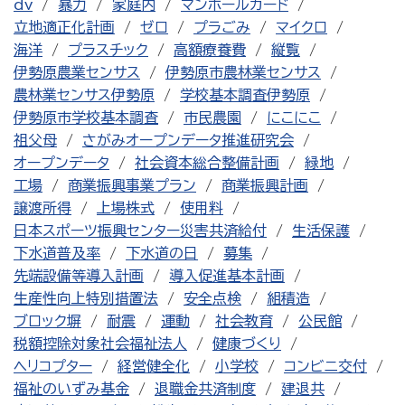
dv
暴力
家庭内
マンホールカード
立地適正化計画
ゼロ
プラごみ
マイクロ
海洋
プラスチック
高額療養費
縦覧
伊勢原農業センサス
伊勢原市農林業センサス
農林業センサス伊勢原
学校基本調査伊勢原
伊勢原市学校基本調査
市民農園
にこにこ
祖父母
さがみオープンデータ推進研究会
オープンデータ
社会資本総合整備計画
緑地
工場
商業振興事業プラン
商業振興計画
譲渡所得
上場株式
使用料
日本スポーツ振興センター災害共済給付
生活保護
下水道普及率
下水道の日
募集
先端設備等導入計画
導入促進基本計画
生産性向上特別措置法
安全点検
組積造
ブロック塀
耐震
運動
社会教育
公民館
税額控除対象社会福祉法人
健康づくり
ヘリコプター
経営健全化
小学校
コンビニ交付
福祉のいずみ基金
退職金共済制度
建退共