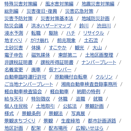
特殊災害対策編
風水害対策編
地震災害対策編
総則編
災害復旧・復興
災害応急対策
災害予防対策
災害対策基本法
地域防災計画
防災会議
洪水ハザードマップ
鈴川
渋田川
浸水予測
転職
駆除
ハチ
リサイクル
地すべり
がけ崩れ
前兆現象
土石流
土砂災害
体操
すこやか
観光
大山
電子申告
磁気媒体
東部第二
土地区画整理
非課税証明書
課税所得証明書
ナンバープレート
名義変更
廃車
仮ナンバー
自動車臨時運行許可
原動機付自転車
クルリン
ご当地ナンバープレート
湘南自動車検査登録事務所
軽自動車検査協会
軽自動車
納期の特例
給与天引
特別徴収
休職
退職
就職
個人住民税
土地取引
公拡法
景観計画
様式
景観条例
景観法
写真展
景観まちづくり
景観
生産緑地
都市計画道路
地区計画
配架
配布場所
広報いせはら