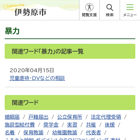
閲覧支援
検索
メニュー
暴力
関連ワード「暴力」の記事一覧
2020年04月15日
児童虐待・DVなどの相談
関連ワード
婚姻届
戸籍届出
公立保育所
法定代理受領
施設型給付費
奨学金
実習
共催
後援
名義
保育教諭
幼稚園教諭
代表者