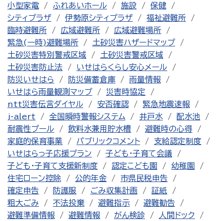
小型家電
ふれあいホール
施設
保健
シティプラザ
伊勢原シティプラザ
福祉避難所
臨時避難所
広域避難所
広域避難場所
緊急(一時)避難場所
土砂災害ハザードマップ
土砂災害特別警戒区域
土砂災害警戒区域
土砂災害防止法
いせはらくらし安心メール
防災いせはら
防災備蓄倉庫
雨量情報
いせはら雨量観測マップ
災害時協定
ntt災害伝言ダイヤル
安否確認
緊急地震速報
j-alert
全国瞬時警報システム
井戸水
配水池
耐震性プール
飲料水兼用貯水槽
避難時の心得
家庭的保育事業
パブリックコメント
支給認定制度
いせはらっ子応援プラン
子ども・子育て会議
子ども・子育て支援新制度
認定こども園
幼稚園
住宅ローン控除
公的年金
市県民税申告
確定申告
防護服
ごみ収集計画
証紙
粗大ごみ
不法投棄
避難指示
避難勧告
避難準備情報
避難情報
がん検診
人間ドック