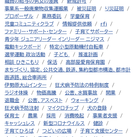
職員の給与の男女の差異
新規許可
事業系一般廃棄物収集運搬業
被災証明
り災証明
プロポーザル
業務委託
学童保育
児童コミュニティクラブ
情報提供依頼
rfi
ファミリー・サポート・センター
子育てサポーター
青少年 ジュニアリーダー インリーダー ニジマス
電動キックボード
特定小型原動機付自転車
選挙運動 政治活動
子ども
推進計画
相談 ひきこもり
保活
高部屋愛育保育園
まちづくり、協定、公共交通、鉄道、集約型都市構造、都市計
画道路、総合車両所
伊勢原大山インター
狂犬病予防法の特例制度
ラジオ体操
物価高騰
公害、水質事故
開業
退職金
公害、アスベスト
ウォーキング
狂犬病予防注射
マイクロチップ
犬の登録
保育士
農業
採用
消費喚起
事業者支援
キャッシュレス
新型コロナウイルス
健診
子育てひろば
つどいの広場
子育て支援センター