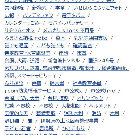
ふるさと納税 ガバメントクラウドファンディング 寄付
共同親権
新様式
学童
いせはらにじっこフォト
広報
ハンディファン
電子タバコ
カレンダー、ごみ
モバイルバッテリー
リチウムイオン
メルカリ shops 不用品
ふるさと納税 note
草木
乳児等通園支援
誰でも通園
こども誰でも
確認監査
特定教育・保育施設等
申請
市章
台風、大雨、道路
新善波トンネル
国道246号
まちづくり、鉄道、集約型都市構造、都市計画、総合車両所、
新駅、スマートモビリティ
ふりがな
戸籍
提言書
社会教育委員
j:com防災情報サービス
市公式x
市公式line
台風、ごみ、大雨
台風 道路
オリンピック
相談 不登校
不登校
人権相談
ヘルメット
医療的ケア
整備要綱
消防水利
消防
水利
野良猫
猫
伊勢原の土地区画整理事業
子ども・若者
居場所
ひきこもり