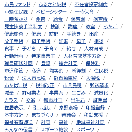
市民ファンド
ふるさと納税
不在者投票制度
戸籍住民課
ベビーシッター
一時保育
一時預かり
食育
給食
保育園
保育所
児童扶養手当制度
検診
講座
教室
ふたご
健康診査
健康
訪問
手続き
出産
父子手帳
母子手帳
妊娠
母子
相談
食事
子ども
子育て
給与
人材育成
行動計画
特定事業主
人材育成基本方針
職員研修計画
登録
総合計画
保険料
市道移管
私道
均等割
所得割
住民税
税金
法人市民税
軽自動車税
入湯税
市たばこ税
税制改正
市県民税
郵送請求
減量
許可業者
事業系
生ごみ
減量化
カラス
交通
都市計画
出生届
証明書
住居表示
引っ越し
秦野斎場
印鑑登録
基本方針
まちづくり
審議会
移動支援
福祉有償運送
計画
福祉
地域福祉計画
みんなの伝言
スポーツ施設
スポーツ