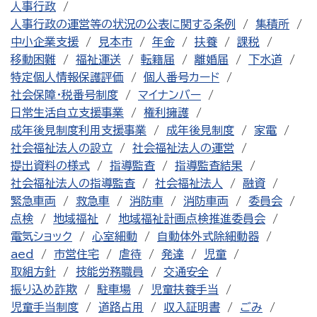
人事行政
人事行政の運営等の状況の公表に関する条例
集積所
中小企業支援
見本市
年金
扶養
課税
移動困難
福祉運送
転籍届
離婚届
下水道
特定個人情報保護評価
個人番号カード
社会保障・税番号制度
マイナンバー
日常生活自立支援事業
権利擁護
成年後見制度利用支援事業
成年後見制度
家電
社会福祉法人の設立
社会福祉法人の運営
提出資料の様式
指導監査
指導監査結果
社会福祉法人の指導監査
社会福祉法人
融資
緊急車両
救急車
消防車
消防車両
委員会
点検
地域福祉
地域福祉計画点検推進委員会
電気ショック
心室細動
自動体外式除細動器
aed
市営住宅
虐待
発達
児童
取組方針
技能労務職員
交通安全
振り込め詐欺
駐車場
児童扶養手当
児童手当制度
道路占用
収入証明書
ごみ