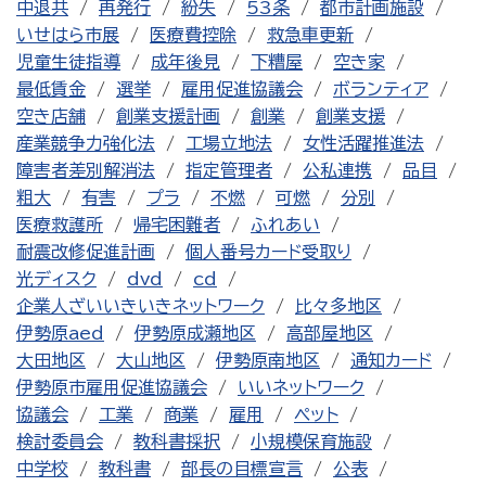
中退共
再発行
紛失
53条
都市計画施設
いせはら市展
医療費控除
救急車更新
児童生徒指導
成年後見
下糟屋
空き家
最低賃金
選挙
雇用促進協議会
ボランティア
空き店舗
創業支援計画
創業
創業支援
産業競争力強化法
工場立地法
女性活躍推進法
障害者差別解消法
指定管理者
公私連携
品目
粗大
有害
プラ
不燃
可燃
分別
医療救護所
帰宅困難者
ふれあい
耐震改修促進計画
個人番号カード受取り
光ディスク
dvd
cd
企業人ざいいきいきネットワーク
比々多地区
伊勢原aed
伊勢原成瀬地区
高部屋地区
大田地区
大山地区
伊勢原南地区
通知カード
伊勢原市雇用促進協議会
いいネットワーク
協議会
工業
商業
雇用
ペット
検討委員会
教科書採択
小規模保育施設
中学校
教科書
部長の目標宣言
公表