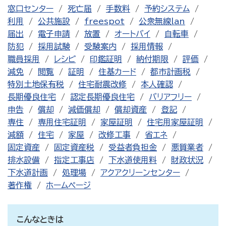
窓口センター
死亡届
手数料
予約システム
利用
公共施設
freespot
公衆無線lan
届出
電子申請
放置
オートバイ
自転車
防犯
採用試験
受験案内
採用情報
職員採用
レシピ
印鑑証明
納付期限
評価
減免
閲覧
証明
住基カード
都市計画税
特別土地保有税
住宅耐震改修
本人確認
長期優良住宅
認定長期優良住宅
バリアフリー
申告
償却
減価償却
償却資産
登記
専住
専用住宅証明
家屋証明
住宅用家屋証明
減額
住宅
家屋
改修工事
省エネ
固定資産
固定資産税
受益者負担金
悪質業者
排水設備
指定工事店
下水道使用料
財政状況
下水道計画
処理場
アクアクリーンセンター
著作権
ホームページ
こんなときは