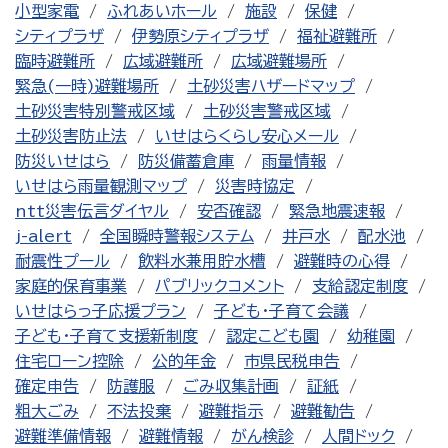
小型家電
ふれあいホール
施設
保健
シティプラザ
伊勢原シティプラザ
福祉避難所
臨時避難所
広域避難所
広域避難場所
緊急(一時)避難場所
土砂災害ハザードマップ
土砂災害特別警戒区域
土砂災害警戒区域
土砂災害防止法
いせはらくらし安心メール
防災いせはら
防災備蓄倉庫
雨量情報
いせはら雨量観測マップ
災害時協定
ntt災害伝言ダイヤル
安否確認
緊急地震速報
j-alert
全国瞬時警報システム
井戸水
配水池
耐震性プール
飲料水兼用貯水槽
避難時の心得
家庭的保育事業
パブリックコメント
支給認定制度
いせはらっ子応援プラン
子ども・子育て会議
子ども・子育て支援新制度
認定こども園
幼稚園
住宅ローン控除
公的年金
市県民税申告
確定申告
防護服
ごみ収集計画
証紙
粗大ごみ
不法投棄
避難指示
避難勧告
避難準備情報
避難情報
がん検診
人間ドック