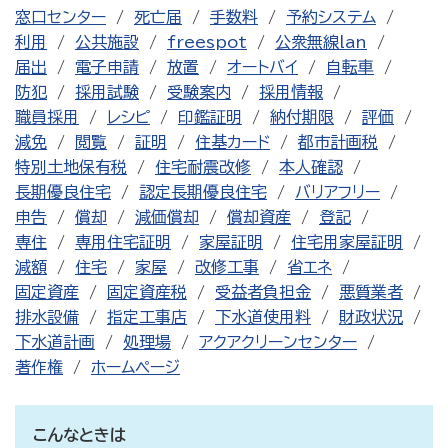
窓口センター
死亡届
手数料
予約システム
利用
公共施設
freespot
公衆無線lan
届出
電子申請
放置
オートバイ
自転車
防犯
採用試験
受験案内
採用情報
職員採用
レシピ
印鑑証明
納付期限
評価
減免
閲覧
証明
住基カード
都市計画税
特別土地保有税
住宅耐震改修
本人確認
長期優良住宅
認定長期優良住宅
バリアフリー
申告
償却
減価償却
償却資産
登記
専住
専用住宅証明
家屋証明
住宅用家屋証明
減額
住宅
家屋
改修工事
省エネ
固定資産
固定資産税
受益者負担金
悪質業者
排水設備
指定工事店
下水道使用料
財政状況
下水道計画
処理場
アクアクリーンセンター
著作権
ホームページ
こんなときは