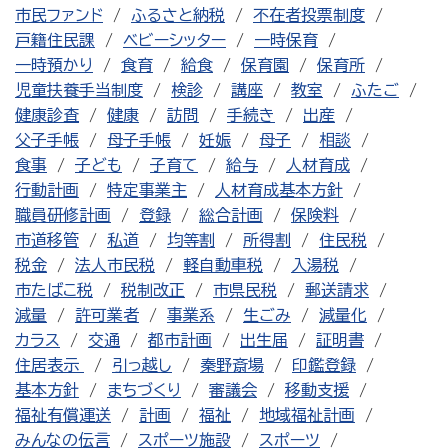
市民ファンド
ふるさと納税
不在者投票制度
戸籍住民課
ベビーシッター
一時保育
一時預かり
食育
給食
保育園
保育所
児童扶養手当制度
検診
講座
教室
ふたご
健康診査
健康
訪問
手続き
出産
父子手帳
母子手帳
妊娠
母子
相談
食事
子ども
子育て
給与
人材育成
行動計画
特定事業主
人材育成基本方針
職員研修計画
登録
総合計画
保険料
市道移管
私道
均等割
所得割
住民税
税金
法人市民税
軽自動車税
入湯税
市たばこ税
税制改正
市県民税
郵送請求
減量
許可業者
事業系
生ごみ
減量化
カラス
交通
都市計画
出生届
証明書
住居表示
引っ越し
秦野斎場
印鑑登録
基本方針
まちづくり
審議会
移動支援
福祉有償運送
計画
福祉
地域福祉計画
みんなの伝言
スポーツ施設
スポーツ