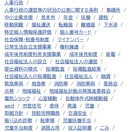
人事行政
人事行政の運営等の状況の公表に関する条例
集積所
中小企業支援
見本市
年金
扶養
課税
移動困難
福祉運送
転籍届
離婚届
下水道
特定個人情報保護評価
個人番号カード
社会保障・税番号制度
マイナンバー
日常生活自立支援事業
権利擁護
成年後見制度利用支援事業
成年後見制度
家電
社会福祉法人の設立
社会福祉法人の運営
提出資料の様式
指導監査
指導監査結果
社会福祉法人の指導監査
社会福祉法人
融資
緊急車両
救急車
消防車
消防車両
委員会
点検
地域福祉
地域福祉計画点検推進委員会
電気ショック
心室細動
自動体外式除細動器
aed
市営住宅
虐待
発達
児童
取組方針
技能労務職員
交通安全
振り込め詐欺
駐車場
児童扶養手当
児童手当制度
道路占用
収入証明書
ごみ