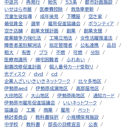
中退共
再発行
紛失
53条
都市計画施設
いせはら市展
医療費控除
救急車更新
児童生徒指導
成年後見
下糟屋
空き家
最低賃金
選挙
雇用促進協議会
ボランティア
空き店舗
創業支援計画
創業
創業支援
産業競争力強化法
工場立地法
女性活躍推進法
障害者差別解消法
指定管理者
公私連携
品目
粗大
有害
プラ
不燃
可燃
分別
医療救護所
帰宅困難者
ふれあい
耐震改修促進計画
個人番号カード受取り
光ディスク
dvd
cd
企業人ざいいきいきネットワーク
比々多地区
伊勢原aed
伊勢原成瀬地区
高部屋地区
大田地区
大山地区
伊勢原南地区
通知カード
伊勢原市雇用促進協議会
いいネットワーク
協議会
工業
商業
雇用
ペット
検討委員会
教科書採択
小規模保育施設
中学校
教科書
部長の目標宣言
公表