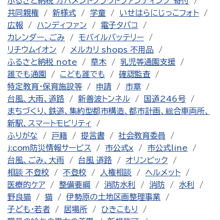
ふるさと納税 ガバメントクラウドファンディング 寄付
共同親権
新様式
学童
いせはらにじっこフォト
広報
ハンディファン
電子タバコ
カレンダー、ごみ
モバイルバッテリー
リチウムイオン
メルカリ shops 不用品
ふるさと納税 note
草木
乳児等通園支援
誰でも通園
こども誰でも
確認監査
特定教育・保育施設等
申請
市章
台風、大雨、道路
新善波トンネル
国道246号
まちづくり、鉄道、集約型都市構造、都市計画、総合車両所、
新駅、スマートモビリティ
ふりがな
戸籍
提言書
社会教育委員
j:com防災情報サービス
市公式x
市公式line
台風、ごみ、大雨
台風 道路
オリンピック
相談 不登校
不登校
人権相談
ヘルメット
医療的ケア
整備要綱
消防水利
消防
水利
野良猫
猫
伊勢原の土地区画整理事業
子ども・若者
居場所
ひきこもり