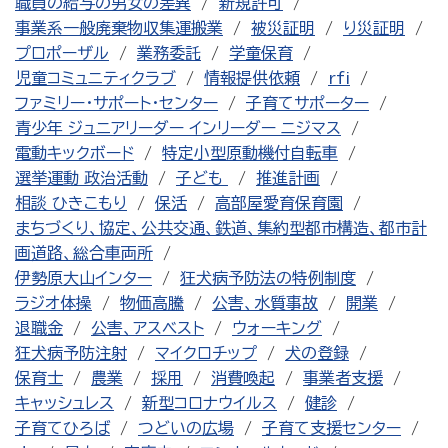
職員の給与の男女の差異
新規許可
事業系一般廃棄物収集運搬業
被災証明
り災証明
プロポーザル
業務委託
学童保育
児童コミュニティクラブ
情報提供依頼
rfi
ファミリー・サポート・センター
子育てサポーター
青少年 ジュニアリーダー インリーダー ニジマス
電動キックボード
特定小型原動機付自転車
選挙運動 政治活動
子ども
推進計画
相談 ひきこもり
保活
高部屋愛育保育園
まちづくり、協定、公共交通、鉄道、集約型都市構造、都市計
画道路、総合車両所
伊勢原大山インター
狂犬病予防法の特例制度
ラジオ体操
物価高騰
公害、水質事故
開業
退職金
公害、アスベスト
ウォーキング
狂犬病予防注射
マイクロチップ
犬の登録
保育士
農業
採用
消費喚起
事業者支援
キャッシュレス
新型コロナウイルス
健診
子育てひろば
つどいの広場
子育て支援センター