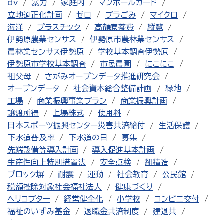
dv
暴力
家庭内
マンホールカード
立地適正化計画
ゼロ
プラごみ
マイクロ
海洋
プラスチック
高額療養費
縦覧
伊勢原農業センサス
伊勢原市農林業センサス
農林業センサス伊勢原
学校基本調査伊勢原
伊勢原市学校基本調査
市民農園
にこにこ
祖父母
さがみオープンデータ推進研究会
オープンデータ
社会資本総合整備計画
緑地
工場
商業振興事業プラン
商業振興計画
譲渡所得
上場株式
使用料
日本スポーツ振興センター災害共済給付
生活保護
下水道普及率
下水道の日
募集
先端設備等導入計画
導入促進基本計画
生産性向上特別措置法
安全点検
組積造
ブロック塀
耐震
運動
社会教育
公民館
税額控除対象社会福祉法人
健康づくり
ヘリコプター
経営健全化
小学校
コンビニ交付
福祉のいずみ基金
退職金共済制度
建退共