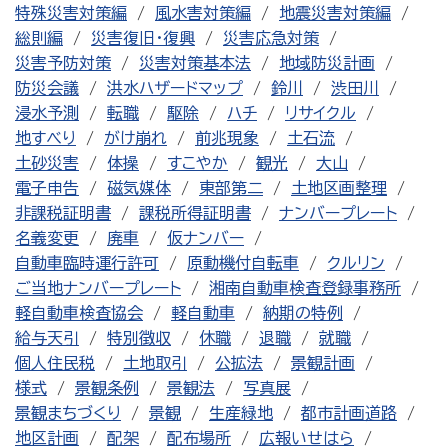
特殊災害対策編
風水害対策編
地震災害対策編
総則編
災害復旧・復興
災害応急対策
災害予防対策
災害対策基本法
地域防災計画
防災会議
洪水ハザードマップ
鈴川
渋田川
浸水予測
転職
駆除
ハチ
リサイクル
地すべり
がけ崩れ
前兆現象
土石流
土砂災害
体操
すこやか
観光
大山
電子申告
磁気媒体
東部第二
土地区画整理
非課税証明書
課税所得証明書
ナンバープレート
名義変更
廃車
仮ナンバー
自動車臨時運行許可
原動機付自転車
クルリン
ご当地ナンバープレート
湘南自動車検査登録事務所
軽自動車検査協会
軽自動車
納期の特例
給与天引
特別徴収
休職
退職
就職
個人住民税
土地取引
公拡法
景観計画
様式
景観条例
景観法
写真展
景観まちづくり
景観
生産緑地
都市計画道路
地区計画
配架
配布場所
広報いせはら