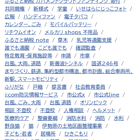
ふるさと納税 ガバメントクラウドファンディング 寄付
共同親権
新様式
学童
いせはらにじっこフォト
広報
ハンディファン
電子タバコ
カレンダー、ごみ
モバイルバッテリー
リチウムイオン
メルカリ shops 不用品
ふるさと納税 note
草木
乳児等通園支援
誰でも通園
こども誰でも
確認監査
特定教育・保育施設等
申請
市章
台風、大雨、道路
新善波トンネル
国道246号
まちづくり、鉄道、集約型都市構造、都市計画、総合車両所、
新駅、スマートモビリティ
ふりがな
戸籍
提言書
社会教育委員
j:com防災情報サービス
市公式x
市公式line
台風、ごみ、大雨
台風 道路
オリンピック
相談 不登校
不登校
人権相談
ヘルメット
医療的ケア
整備要綱
消防水利
消防
水利
野良猫
猫
伊勢原の土地区画整理事業
子ども・若者
居場所
ひきこもり