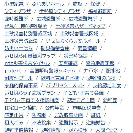
小型家電
ふれあいホール
施設
保健
シティプラザ
伊勢原シティプラザ
福祉避難所
臨時避難所
広域避難所
広域避難場所
緊急(一時)避難場所
土砂災害ハザードマップ
土砂災害特別警戒区域
土砂災害警戒区域
土砂災害防止法
いせはらくらし安心メール
防災いせはら
防災備蓄倉庫
雨量情報
いせはら雨量観測マップ
災害時協定
ntt災害伝言ダイヤル
安否確認
緊急地震速報
j-alert
全国瞬時警報システム
井戸水
配水池
耐震性プール
飲料水兼用貯水槽
避難時の心得
家庭的保育事業
パブリックコメント
支給認定制度
いせはらっ子応援プラン
子ども・子育て会議
子ども・子育て支援新制度
認定こども園
幼稚園
住宅ローン控除
公的年金
市県民税申告
確定申告
防護服
ごみ収集計画
証紙
粗大ごみ
不法投棄
避難指示
避難勧告
避難準備情報
避難情報
がん検診
人間ドック