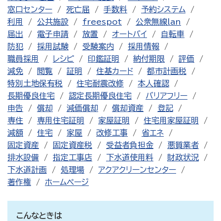
窓口センター
死亡届
手数料
予約システム
利用
公共施設
freespot
公衆無線lan
届出
電子申請
放置
オートバイ
自転車
防犯
採用試験
受験案内
採用情報
職員採用
レシピ
印鑑証明
納付期限
評価
減免
閲覧
証明
住基カード
都市計画税
特別土地保有税
住宅耐震改修
本人確認
長期優良住宅
認定長期優良住宅
バリアフリー
申告
償却
減価償却
償却資産
登記
専住
専用住宅証明
家屋証明
住宅用家屋証明
減額
住宅
家屋
改修工事
省エネ
固定資産
固定資産税
受益者負担金
悪質業者
排水設備
指定工事店
下水道使用料
財政状況
下水道計画
処理場
アクアクリーンセンター
著作権
ホームページ
こんなときは