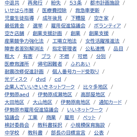
中退共
再発行
紛失
53条
都市計画施設
いせはら市展
医療費控除
救急車更新
児童生徒指導
成年後見
下糟屋
空き家
最低賃金
選挙
雇用促進協議会
ボランティア
空き店舗
創業支援計画
創業
創業支援
産業競争力強化法
工場立地法
女性活躍推進法
障害者差別解消法
指定管理者
公私連携
品目
粗大
有害
プラ
不燃
可燃
分別
医療救護所
帰宅困難者
ふれあい
耐震改修促進計画
個人番号カード受取り
光ディスク
dvd
cd
企業人ざいいきいきネットワーク
比々多地区
伊勢原aed
伊勢原成瀬地区
高部屋地区
大田地区
大山地区
伊勢原南地区
通知カード
伊勢原市雇用促進協議会
いいネットワーク
協議会
工業
商業
雇用
ペット
検討委員会
教科書採択
小規模保育施設
中学校
教科書
部長の目標宣言
公表