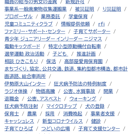
職員の給与の男女の差異
新規許可
事業系一般廃棄物収集運搬業
被災証明
り災証明
プロポーザル
業務委託
学童保育
児童コミュニティクラブ
情報提供依頼
rfi
ファミリー・サポート・センター
子育てサポーター
青少年 ジュニアリーダー インリーダー ニジマス
電動キックボード
特定小型原動機付自転車
選挙運動 政治活動
子ども
推進計画
相談 ひきこもり
保活
高部屋愛育保育園
まちづくり、協定、公共交通、鉄道、集約型都市構造、都市計
画道路、総合車両所
伊勢原大山インター
狂犬病予防法の特例制度
ラジオ体操
物価高騰
公害、水質事故
開業
退職金
公害、アスベスト
ウォーキング
狂犬病予防注射
マイクロチップ
犬の登録
保育士
農業
採用
消費喚起
事業者支援
キャッシュレス
新型コロナウイルス
健診
子育てひろば
つどいの広場
子育て支援センター