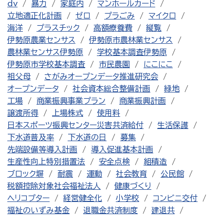
dv
暴力
家庭内
マンホールカード
立地適正化計画
ゼロ
プラごみ
マイクロ
海洋
プラスチック
高額療養費
縦覧
伊勢原農業センサス
伊勢原市農林業センサス
農林業センサス伊勢原
学校基本調査伊勢原
伊勢原市学校基本調査
市民農園
にこにこ
祖父母
さがみオープンデータ推進研究会
オープンデータ
社会資本総合整備計画
緑地
工場
商業振興事業プラン
商業振興計画
譲渡所得
上場株式
使用料
日本スポーツ振興センター災害共済給付
生活保護
下水道普及率
下水道の日
募集
先端設備等導入計画
導入促進基本計画
生産性向上特別措置法
安全点検
組積造
ブロック塀
耐震
運動
社会教育
公民館
税額控除対象社会福祉法人
健康づくり
ヘリコプター
経営健全化
小学校
コンビニ交付
福祉のいずみ基金
退職金共済制度
建退共