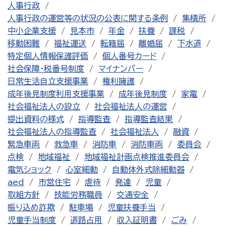
人事行政
人事行政の運営等の状況の公表に関する条例
集積所
中小企業支援
見本市
年金
扶養
課税
移動困難
福祉運送
転籍届
離婚届
下水道
特定個人情報保護評価
個人番号カード
社会保障・税番号制度
マイナンバー
日常生活自立支援事業
権利擁護
成年後見制度利用支援事業
成年後見制度
家電
社会福祉法人の設立
社会福祉法人の運営
提出資料の様式
指導監査
指導監査結果
社会福祉法人の指導監査
社会福祉法人
融資
緊急車両
救急車
消防車
消防車両
委員会
点検
地域福祉
地域福祉計画点検推進委員会
電気ショック
心室細動
自動体外式除細動器
aed
市営住宅
虐待
発達
児童
取組方針
技能労務職員
交通安全
振り込め詐欺
駐車場
児童扶養手当
児童手当制度
道路占用
収入証明書
ごみ