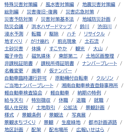
特殊災害対策編
風水害対策編
地震災害対策編
総則編
災害復旧・復興
災害応急対策
災害予防対策
災害対策基本法
地域防災計画
防災会議
洪水ハザードマップ
鈴川
渋田川
浸水予測
転職
駆除
ハチ
リサイクル
地すべり
がけ崩れ
前兆現象
土石流
土砂災害
体操
すこやか
観光
大山
電子申告
磁気媒体
東部第二
土地区画整理
非課税証明書
課税所得証明書
ナンバープレート
名義変更
廃車
仮ナンバー
自動車臨時運行許可
原動機付自転車
クルリン
ご当地ナンバープレート
湘南自動車検査登録事務所
軽自動車検査協会
軽自動車
納期の特例
給与天引
特別徴収
休職
退職
就職
個人住民税
土地取引
公拡法
景観計画
様式
景観条例
景観法
写真展
景観まちづくり
景観
生産緑地
都市計画道路
地区計画
配架
配布場所
広報いせはら