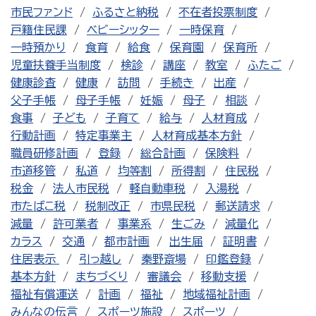
市民ファンド
ふるさと納税
不在者投票制度
戸籍住民課
ベビーシッター
一時保育
一時預かり
食育
給食
保育園
保育所
児童扶養手当制度
検診
講座
教室
ふたご
健康診査
健康
訪問
手続き
出産
父子手帳
母子手帳
妊娠
母子
相談
食事
子ども
子育て
給与
人材育成
行動計画
特定事業主
人材育成基本方針
職員研修計画
登録
総合計画
保険料
市道移管
私道
均等割
所得割
住民税
税金
法人市民税
軽自動車税
入湯税
市たばこ税
税制改正
市県民税
郵送請求
減量
許可業者
事業系
生ごみ
減量化
カラス
交通
都市計画
出生届
証明書
住居表示
引っ越し
秦野斎場
印鑑登録
基本方針
まちづくり
審議会
移動支援
福祉有償運送
計画
福祉
地域福祉計画
みんなの伝言
スポーツ施設
スポーツ