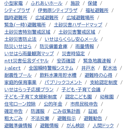
小型家電
ふれあいホール
施設
保健
シティプラザ
伊勢原シティプラザ
福祉避難所
臨時避難所
広域避難所
広域避難場所
緊急(一時)避難場所
土砂災害ハザードマップ
土砂災害特別警戒区域
土砂災害警戒区域
土砂災害防止法
いせはらくらし安心メール
防災いせはら
防災備蓄倉庫
雨量情報
いせはら雨量観測マップ
災害時協定
ntt災害伝言ダイヤル
安否確認
緊急地震速報
j-alert
全国瞬時警報システム
井戸水
配水池
耐震性プール
飲料水兼用貯水槽
避難時の心得
家庭的保育事業
パブリックコメント
支給認定制度
いせはらっ子応援プラン
子ども・子育て会議
子ども・子育て支援新制度
認定こども園
幼稚園
住宅ローン控除
公的年金
市県民税申告
確定申告
防護服
ごみ収集計画
証紙
粗大ごみ
不法投棄
避難指示
避難勧告
避難準備情報
避難情報
がん検診
人間ドック