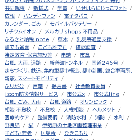
ふるさと納税 ガバメントクラウドファンディング 寄付
共同親権
新様式
学童
いせはらにじっこフォト
広報
ハンディファン
電子タバコ
カレンダー、ごみ
モバイルバッテリー
リチウムイオン
メルカリ shops 不用品
ふるさと納税 note
草木
乳児等通園支援
誰でも通園
こども誰でも
確認監査
特定教育・保育施設等
申請
市章
台風、大雨、道路
新善波トンネル
国道246号
まちづくり、鉄道、集約型都市構造、都市計画、総合車両所、
新駅、スマートモビリティ
ふりがな
戸籍
提言書
社会教育委員
j:com防災情報サービス
市公式x
市公式line
台風、ごみ、大雨
台風 道路
オリンピック
相談 不登校
不登校
人権相談
ヘルメット
医療的ケア
整備要綱
消防水利
消防
水利
野良猫
猫
伊勢原の土地区画整理事業
子ども・若者
居場所
ひきこもり