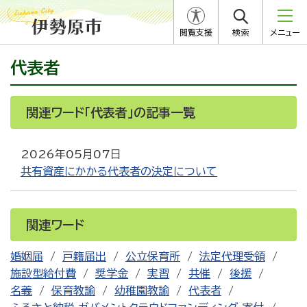
閲覧支援
検索
メニュー
代表者
関連ワード「代表者」の記事一覧
2026年05月07日
共有資産にかかる代表者の決定について
関連ワード
婚姻届
戸籍届出
公立保育所
法定代理受領
施設型給付費
奨学金
実習
共催
後援
名義
保育教諭
幼稚園教諭
代表者