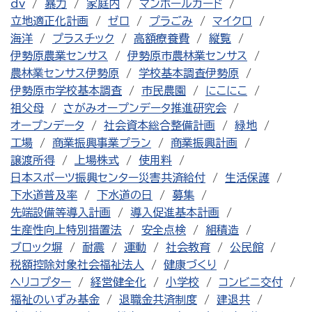
dv
暴力
家庭内
マンホールカード
立地適正化計画
ゼロ
プラごみ
マイクロ
海洋
プラスチック
高額療養費
縦覧
伊勢原農業センサス
伊勢原市農林業センサス
農林業センサス伊勢原
学校基本調査伊勢原
伊勢原市学校基本調査
市民農園
にこにこ
祖父母
さがみオープンデータ推進研究会
オープンデータ
社会資本総合整備計画
緑地
工場
商業振興事業プラン
商業振興計画
譲渡所得
上場株式
使用料
日本スポーツ振興センター災害共済給付
生活保護
下水道普及率
下水道の日
募集
先端設備等導入計画
導入促進基本計画
生産性向上特別措置法
安全点検
組積造
ブロック塀
耐震
運動
社会教育
公民館
税額控除対象社会福祉法人
健康づくり
ヘリコプター
経営健全化
小学校
コンビニ交付
福祉のいずみ基金
退職金共済制度
建退共