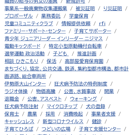
職員の給与の男女の差異
新規許可
事業系一般廃棄物収集運搬業
被災証明
り災証明
プロポーザル
業務委託
学童保育
児童コミュニティクラブ
情報提供依頼
rfi
ファミリー・サポート・センター
子育てサポーター
青少年 ジュニアリーダー インリーダー ニジマス
電動キックボード
特定小型原動機付自転車
選挙運動 政治活動
子ども
推進計画
相談 ひきこもり
保活
高部屋愛育保育園
まちづくり、協定、公共交通、鉄道、集約型都市構造、都市計
画道路、総合車両所
伊勢原大山インター
狂犬病予防法の特例制度
ラジオ体操
物価高騰
公害、水質事故
開業
退職金
公害、アスベスト
ウォーキング
狂犬病予防注射
マイクロチップ
犬の登録
保育士
農業
採用
消費喚起
事業者支援
キャッシュレス
新型コロナウイルス
健診
子育てひろば
つどいの広場
子育て支援センター