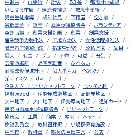
中退共
再発行
紛失
53条
都市計画施設
いせはら市展
医療費控除
救急車更新
児童生徒指導
成年後見
下糟屋
空き家
最低賃金
選挙
雇用促進協議会
ボランティア
空き店舗
創業支援計画
創業
創業支援
産業競争力強化法
工場立地法
女性活躍推進法
障害者差別解消法
指定管理者
公私連携
品目
粗大
有害
プラ
不燃
可燃
分別
医療救護所
帰宅困難者
ふれあい
耐震改修促進計画
個人番号カード受取り
光ディスク
dvd
cd
企業人ざいいきいきネットワーク
比々多地区
伊勢原aed
伊勢原成瀬地区
高部屋地区
大田地区
大山地区
伊勢原南地区
通知カード
伊勢原市雇用促進協議会
いいネットワーク
協議会
工業
商業
雇用
ペット
検討委員会
教科書採択
小規模保育施設
中学校
教科書
部長の目標宣言
公表