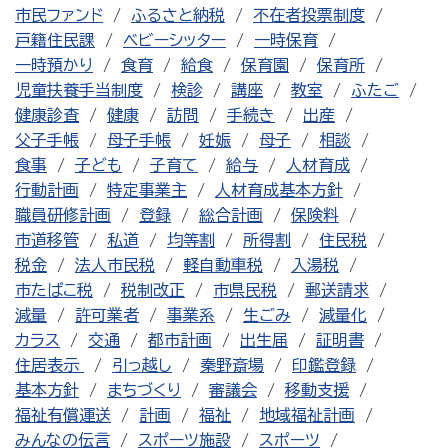
市民ファンド
ふるさと納税
不在者投票制度
戸籍住民課
ベビーシッター
一時保育
一時預かり
食育
給食
保育園
保育所
児童扶養手当制度
検診
講座
教室
ふたご
健康診査
健康
訪問
手続き
出産
父子手帳
母子手帳
妊娠
母子
相談
食事
子ども
子育て
給与
人材育成
行動計画
特定事業主
人材育成基本方針
職員研修計画
登録
総合計画
保険料
市道移管
私道
均等割
所得割
住民税
税金
法人市民税
軽自動車税
入湯税
市たばこ税
税制改正
市県民税
郵送請求
減量
許可業者
事業系
生ごみ
減量化
カラス
交通
都市計画
出生届
証明書
住居表示
引っ越し
秦野斎場
印鑑登録
基本方針
まちづくり
審議会
移動支援
福祉有償運送
計画
福祉
地域福祉計画
みんなの伝言
スポーツ施設
スポーツ