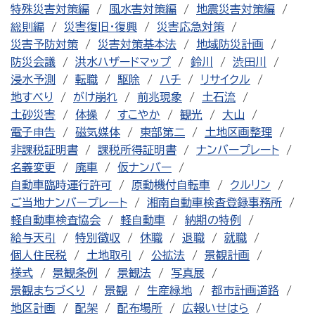
特殊災害対策編
風水害対策編
地震災害対策編
総則編
災害復旧・復興
災害応急対策
災害予防対策
災害対策基本法
地域防災計画
防災会議
洪水ハザードマップ
鈴川
渋田川
浸水予測
転職
駆除
ハチ
リサイクル
地すべり
がけ崩れ
前兆現象
土石流
土砂災害
体操
すこやか
観光
大山
電子申告
磁気媒体
東部第二
土地区画整理
非課税証明書
課税所得証明書
ナンバープレート
名義変更
廃車
仮ナンバー
自動車臨時運行許可
原動機付自転車
クルリン
ご当地ナンバープレート
湘南自動車検査登録事務所
軽自動車検査協会
軽自動車
納期の特例
給与天引
特別徴収
休職
退職
就職
個人住民税
土地取引
公拡法
景観計画
様式
景観条例
景観法
写真展
景観まちづくり
景観
生産緑地
都市計画道路
地区計画
配架
配布場所
広報いせはら