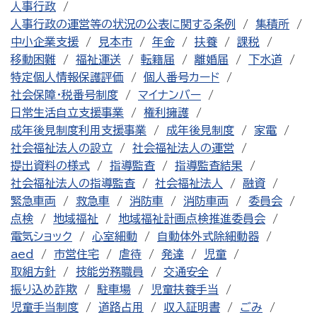
人事行政
人事行政の運営等の状況の公表に関する条例
集積所
中小企業支援
見本市
年金
扶養
課税
移動困難
福祉運送
転籍届
離婚届
下水道
特定個人情報保護評価
個人番号カード
社会保障・税番号制度
マイナンバー
日常生活自立支援事業
権利擁護
成年後見制度利用支援事業
成年後見制度
家電
社会福祉法人の設立
社会福祉法人の運営
提出資料の様式
指導監査
指導監査結果
社会福祉法人の指導監査
社会福祉法人
融資
緊急車両
救急車
消防車
消防車両
委員会
点検
地域福祉
地域福祉計画点検推進委員会
電気ショック
心室細動
自動体外式除細動器
aed
市営住宅
虐待
発達
児童
取組方針
技能労務職員
交通安全
振り込め詐欺
駐車場
児童扶養手当
児童手当制度
道路占用
収入証明書
ごみ