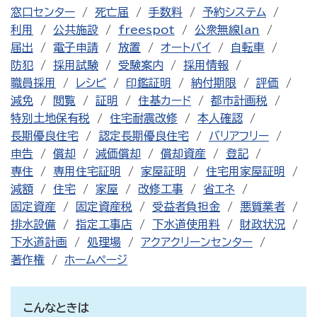
窓口センター
死亡届
手数料
予約システム
利用
公共施設
freespot
公衆無線lan
届出
電子申請
放置
オートバイ
自転車
防犯
採用試験
受験案内
採用情報
職員採用
レシピ
印鑑証明
納付期限
評価
減免
閲覧
証明
住基カード
都市計画税
特別土地保有税
住宅耐震改修
本人確認
長期優良住宅
認定長期優良住宅
バリアフリー
申告
償却
減価償却
償却資産
登記
専住
専用住宅証明
家屋証明
住宅用家屋証明
減額
住宅
家屋
改修工事
省エネ
固定資産
固定資産税
受益者負担金
悪質業者
排水設備
指定工事店
下水道使用料
財政状況
下水道計画
処理場
アクアクリーンセンター
著作権
ホームページ
こんなときは