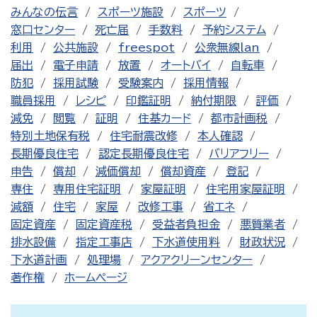
みんなの伝言
スポーツ施設
スポーツ
窓口センター
死亡届
手数料
予約システム
利用
公共施設
freespot
公衆無線lan
届出
電子申請
放置
オートバイ
自転車
防犯
採用試験
受験案内
採用情報
職員採用
レシピ
印鑑証明
納付期限
評価
減免
閲覧
証明
住基カード
都市計画税
特別土地保有税
住宅耐震改修
本人確認
長期優良住宅
認定長期優良住宅
バリアフリー
申告
償却
減価償却
償却資産
登記
専住
専用住宅証明
家屋証明
住宅用家屋証明
減額
住宅
家屋
改修工事
省エネ
固定資産
固定資産税
受益者負担金
悪質業者
排水設備
指定工事店
下水道使用料
財政状況
下水道計画
処理場
アクアクリーンセンター
著作権
ホームページ