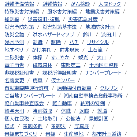
避難準備情報
避難情報
がん検診
人間ドック
特殊災害対策編
風水害対策編
地震災害対策編
総則編
災害復旧・復興
災害応急対策
災害予防対策
災害対策基本法
地域防災計画
防災会議
洪水ハザードマップ
鈴川
渋田川
浸水予測
転職
駆除
ハチ
リサイクル
地すべり
がけ崩れ
前兆現象
土石流
土砂災害
体操
すこやか
観光
大山
電子申告
磁気媒体
東部第二
土地区画整理
非課税証明書
課税所得証明書
ナンバープレート
名義変更
廃車
仮ナンバー
自動車臨時運行許可
原動機付自転車
クルリン
ご当地ナンバープレート
湘南自動車検査登録事務所
軽自動車検査協会
軽自動車
納期の特例
給与天引
特別徴収
休職
退職
就職
個人住民税
土地取引
公拡法
景観計画
様式
景観条例
景観法
写真展
景観まちづくり
景観
生産緑地
都市計画道路