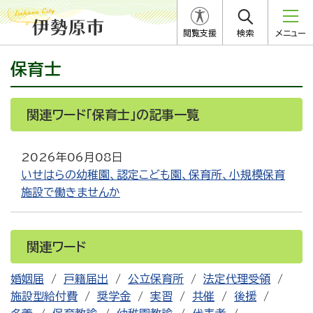
閲覧支援
検索
メニュー
保育士
関連ワード「保育士」の記事一覧
2026年06月08日
いせはらの幼稚園、認定こども園、保育所、小規模保育
施設で働きませんか
関連ワード
婚姻届
戸籍届出
公立保育所
法定代理受領
施設型給付費
奨学金
実習
共催
後援