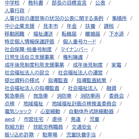
中学校
教科書
部長の目標宣言
公表
人事行政
人事行政の運営等の状況の公表に関する条例
集積所
中小企業支援
見本市
年金
扶養
課税
移動困難
福祉運送
転籍届
離婚届
下水道
特定個人情報保護評価
個人番号カード
社会保障・税番号制度
マイナンバー
日常生活自立支援事業
権利擁護
成年後見制度利用支援事業
成年後見制度
家電
社会福祉法人の設立
社会福祉法人の運営
提出資料の様式
指導監査
指導監査結果
社会福祉法人の指導監査
社会福祉法人
融資
緊急車両
救急車
消防車
消防車両
委員会
点検
地域福祉
地域福祉計画点検推進委員会
電気ショック
心室細動
自動体外式除細動器
aed
市営住宅
虐待
発達
児童
取組方針
技能労務職員
交通安全
振り込め詐欺
駐車場
児童扶養手当