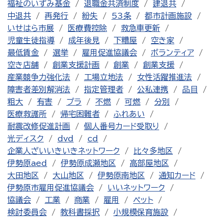
福祉のいずみ基金
退職金共済制度
建退共
中退共
再発行
紛失
53条
都市計画施設
いせはら市展
医療費控除
救急車更新
児童生徒指導
成年後見
下糟屋
空き家
最低賃金
選挙
雇用促進協議会
ボランティア
空き店舗
創業支援計画
創業
創業支援
産業競争力強化法
工場立地法
女性活躍推進法
障害者差別解消法
指定管理者
公私連携
品目
粗大
有害
プラ
不燃
可燃
分別
医療救護所
帰宅困難者
ふれあい
耐震改修促進計画
個人番号カード受取り
光ディスク
dvd
cd
企業人ざいいきいきネットワーク
比々多地区
伊勢原aed
伊勢原成瀬地区
高部屋地区
大田地区
大山地区
伊勢原南地区
通知カード
伊勢原市雇用促進協議会
いいネットワーク
協議会
工業
商業
雇用
ペット
検討委員会
教科書採択
小規模保育施設