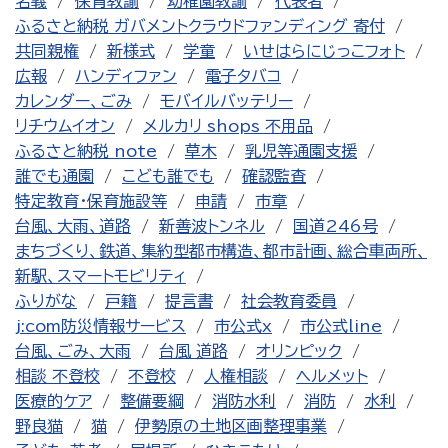
名義
保育教諭
幼稚園教諭
代表者
ふるさと納税 ガバメントクラウドファンディング 寄付
共同親権
新様式
学童
いせはらにじっこフォト
広報
ハンディファン
電子タバコ
カレンダー、ごみ
モバイルバッテリー
リチウムイオン
メルカリ shops 不用品
ふるさと納税 note
草木
乳児等通園支援
誰でも通園
こども誰でも
確認監査
特定教育・保育施設等
申請
市章
台風、大雨、道路
新善波トンネル
国道246号
まちづくり、鉄道、集約型都市構造、都市計画、総合車両所、
新駅、スマートモビリティ
ふりがな
戸籍
提言書
社会教育委員
j:com防災情報サービス
市公式x
市公式line
台風、ごみ、大雨
台風 道路
オリンピック
相談 不登校
不登校
人権相談
ヘルメット
医療的ケア
整備要綱
消防水利
消防
水利
野良猫
猫
伊勢原の土地区画整理事業