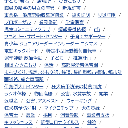
子ども・若者
居場所
ひきこもり
職員の給与の男女の差異
新規許可
事業系一般廃棄物収集運搬業
被災証明
り災証明
プロポーザル
業務委託
学童保育
児童コミュニティクラブ
情報提供依頼
rfi
ファミリー・サポート・センター
子育てサポーター
青少年 ジュニアリーダー インリーダー ニジマス
電動キックボード
特定小型原動機付自転車
選挙運動 政治活動
子ども
推進計画
相談 ひきこもり
保活
高部屋愛育保育園
まちづくり、協定、公共交通、鉄道、集約型都市構造、都市計
画道路、総合車両所
伊勢原大山インター
狂犬病予防法の特例制度
ラジオ体操
物価高騰
公害、水質事故
開業
退職金
公害、アスベスト
ウォーキング
狂犬病予防注射
マイクロチップ
犬の登録
保育士
農業
採用
消費喚起
事業者支援
キャッシュレス
新型コロナウイルス
健診