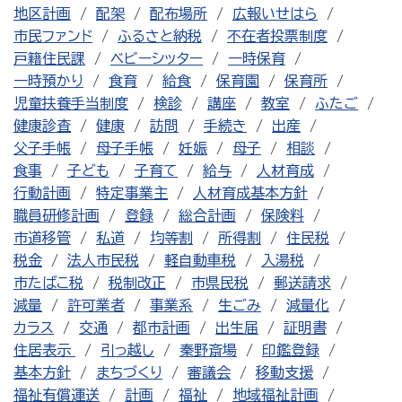
地区計画
配架
配布場所
広報いせはら
市民ファンド
ふるさと納税
不在者投票制度
戸籍住民課
ベビーシッター
一時保育
一時預かり
食育
給食
保育園
保育所
児童扶養手当制度
検診
講座
教室
ふたご
健康診査
健康
訪問
手続き
出産
父子手帳
母子手帳
妊娠
母子
相談
食事
子ども
子育て
給与
人材育成
行動計画
特定事業主
人材育成基本方針
職員研修計画
登録
総合計画
保険料
市道移管
私道
均等割
所得割
住民税
税金
法人市民税
軽自動車税
入湯税
市たばこ税
税制改正
市県民税
郵送請求
減量
許可業者
事業系
生ごみ
減量化
カラス
交通
都市計画
出生届
証明書
住居表示
引っ越し
秦野斎場
印鑑登録
基本方針
まちづくり
審議会
移動支援
福祉有償運送
計画
福祉
地域福祉計画