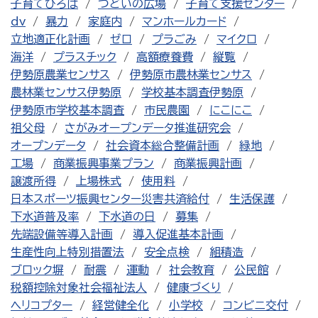
子育てひろば
つどいの広場
子育て支援センター
dv
暴力
家庭内
マンホールカード
立地適正化計画
ゼロ
プラごみ
マイクロ
海洋
プラスチック
高額療養費
縦覧
伊勢原農業センサス
伊勢原市農林業センサス
農林業センサス伊勢原
学校基本調査伊勢原
伊勢原市学校基本調査
市民農園
にこにこ
祖父母
さがみオープンデータ推進研究会
オープンデータ
社会資本総合整備計画
緑地
工場
商業振興事業プラン
商業振興計画
譲渡所得
上場株式
使用料
日本スポーツ振興センター災害共済給付
生活保護
下水道普及率
下水道の日
募集
先端設備等導入計画
導入促進基本計画
生産性向上特別措置法
安全点検
組積造
ブロック塀
耐震
運動
社会教育
公民館
税額控除対象社会福祉法人
健康づくり
ヘリコプター
経営健全化
小学校
コンビニ交付