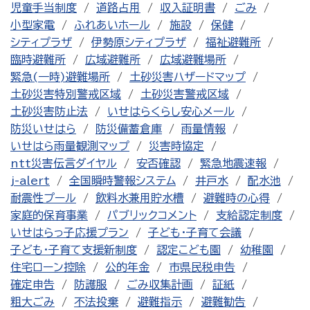
児童手当制度
道路占用
収入証明書
ごみ
小型家電
ふれあいホール
施設
保健
シティプラザ
伊勢原シティプラザ
福祉避難所
臨時避難所
広域避難所
広域避難場所
緊急(一時)避難場所
土砂災害ハザードマップ
土砂災害特別警戒区域
土砂災害警戒区域
土砂災害防止法
いせはらくらし安心メール
防災いせはら
防災備蓄倉庫
雨量情報
いせはら雨量観測マップ
災害時協定
ntt災害伝言ダイヤル
安否確認
緊急地震速報
j-alert
全国瞬時警報システム
井戸水
配水池
耐震性プール
飲料水兼用貯水槽
避難時の心得
家庭的保育事業
パブリックコメント
支給認定制度
いせはらっ子応援プラン
子ども・子育て会議
子ども・子育て支援新制度
認定こども園
幼稚園
住宅ローン控除
公的年金
市県民税申告
確定申告
防護服
ごみ収集計画
証紙
粗大ごみ
不法投棄
避難指示
避難勧告