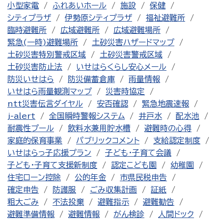
小型家電
ふれあいホール
施設
保健
シティプラザ
伊勢原シティプラザ
福祉避難所
臨時避難所
広域避難所
広域避難場所
緊急(一時)避難場所
土砂災害ハザードマップ
土砂災害特別警戒区域
土砂災害警戒区域
土砂災害防止法
いせはらくらし安心メール
防災いせはら
防災備蓄倉庫
雨量情報
いせはら雨量観測マップ
災害時協定
ntt災害伝言ダイヤル
安否確認
緊急地震速報
j-alert
全国瞬時警報システム
井戸水
配水池
耐震性プール
飲料水兼用貯水槽
避難時の心得
家庭的保育事業
パブリックコメント
支給認定制度
いせはらっ子応援プラン
子ども・子育て会議
子ども・子育て支援新制度
認定こども園
幼稚園
住宅ローン控除
公的年金
市県民税申告
確定申告
防護服
ごみ収集計画
証紙
粗大ごみ
不法投棄
避難指示
避難勧告
避難準備情報
避難情報
がん検診
人間ドック