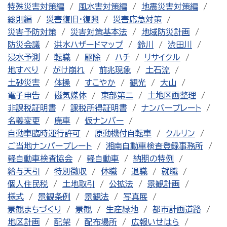
特殊災害対策編
風水害対策編
地震災害対策編
総則編
災害復旧・復興
災害応急対策
災害予防対策
災害対策基本法
地域防災計画
防災会議
洪水ハザードマップ
鈴川
渋田川
浸水予測
転職
駆除
ハチ
リサイクル
地すべり
がけ崩れ
前兆現象
土石流
土砂災害
体操
すこやか
観光
大山
電子申告
磁気媒体
東部第二
土地区画整理
非課税証明書
課税所得証明書
ナンバープレート
名義変更
廃車
仮ナンバー
自動車臨時運行許可
原動機付自転車
クルリン
ご当地ナンバープレート
湘南自動車検査登録事務所
軽自動車検査協会
軽自動車
納期の特例
給与天引
特別徴収
休職
退職
就職
個人住民税
土地取引
公拡法
景観計画
様式
景観条例
景観法
写真展
景観まちづくり
景観
生産緑地
都市計画道路
地区計画
配架
配布場所
広報いせはら