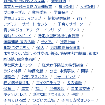
職員の給与の男女の差異
新規許可
事業系一般廃棄物収集運搬業
被災証明
り災証明
プロポーザル
業務委託
学童保育
児童コミュニティクラブ
情報提供依頼
rfi
ファミリー・サポート・センター
子育てサポーター
青少年 ジュニアリーダー インリーダー ニジマス
電動キックボード
特定小型原動機付自転車
選挙運動 政治活動
子ども
推進計画
相談 ひきこもり
保活
高部屋愛育保育園
まちづくり、協定、公共交通、鉄道、集約型都市構造、都市計
画道路、総合車両所
伊勢原大山インター
狂犬病予防法の特例制度
ラジオ体操
物価高騰
公害、水質事故
開業
退職金
公害、アスベスト
ウォーキング
狂犬病予防注射
マイクロチップ
犬の登録
保育士
農業
採用
消費喚起
事業者支援
キャッシュレス
新型コロナウイルス
健診
子育てひろば
つどいの広場
子育て支援センター