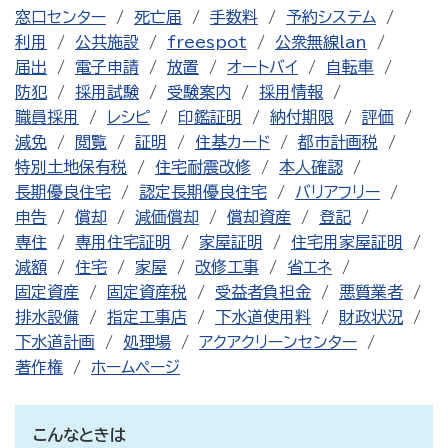
窓口センター
死亡届
手数料
予約システム
利用
公共施設
freespot
公衆無線lan
届出
電子申請
放置
オートバイ
自転車
防犯
採用試験
受験案内
採用情報
職員採用
レシピ
印鑑証明
納付期限
評価
減免
閲覧
証明
住基カード
都市計画税
特別土地保有税
住宅耐震改修
本人確認
長期優良住宅
認定長期優良住宅
バリアフリー
申告
償却
減価償却
償却資産
登記
専住
専用住宅証明
家屋証明
住宅用家屋証明
減額
住宅
家屋
改修工事
省エネ
固定資産
固定資産税
受益者負担金
悪質業者
排水設備
指定工事店
下水道使用料
財政状況
下水道計画
処理場
アクアクリーンセンター
著作権
ホームページ
こんなときは