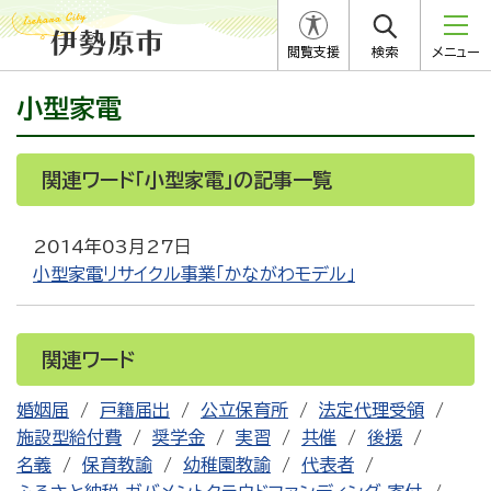
閲覧支援
検索
メニュー
小型家電
関連ワード「小型家電」の記事一覧
2014年03月27日
小型家電リサイクル事業「かながわモデル」
関連ワード
婚姻届
戸籍届出
公立保育所
法定代理受領
施設型給付費
奨学金
実習
共催
後援
名義
保育教諭
幼稚園教諭
代表者