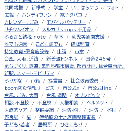
ふるさと納税 ガバメントクラウドファンディング 寄付
共同親権
新様式
学童
いせはらにじっこフォト
広報
ハンディファン
電子タバコ
カレンダー、ごみ
モバイルバッテリー
リチウムイオン
メルカリ shops 不用品
ふるさと納税 note
草木
乳児等通園支援
誰でも通園
こども誰でも
確認監査
特定教育・保育施設等
申請
市章
台風、大雨、道路
新善波トンネル
国道246号
まちづくり、鉄道、集約型都市構造、都市計画、総合車両所、
新駅、スマートモビリティ
ふりがな
戸籍
提言書
社会教育委員
j:com防災情報サービス
市公式x
市公式line
台風、ごみ、大雨
台風 道路
オリンピック
相談 不登校
不登校
人権相談
ヘルメット
医療的ケア
整備要綱
消防水利
消防
水利
野良猫
猫
伊勢原の土地区画整理事業
子ども・若者
居場所
ひきこもり