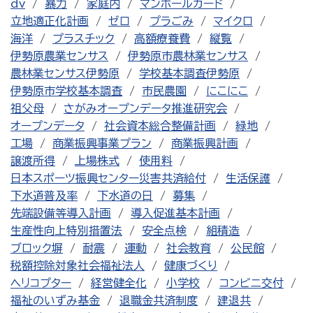
dv
暴力
家庭内
マンホールカード
立地適正化計画
ゼロ
プラごみ
マイクロ
海洋
プラスチック
高額療養費
縦覧
伊勢原農業センサス
伊勢原市農林業センサス
農林業センサス伊勢原
学校基本調査伊勢原
伊勢原市学校基本調査
市民農園
にこにこ
祖父母
さがみオープンデータ推進研究会
オープンデータ
社会資本総合整備計画
緑地
工場
商業振興事業プラン
商業振興計画
譲渡所得
上場株式
使用料
日本スポーツ振興センター災害共済給付
生活保護
下水道普及率
下水道の日
募集
先端設備等導入計画
導入促進基本計画
生産性向上特別措置法
安全点検
組積造
ブロック塀
耐震
運動
社会教育
公民館
税額控除対象社会福祉法人
健康づくり
ヘリコプター
経営健全化
小学校
コンビニ交付
福祉のいずみ基金
退職金共済制度
建退共