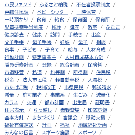
市民ファンド
ふるさと納税
不在者投票制度
戸籍住民課
ベビーシッター
一時保育
一時預かり
食育
給食
保育園
保育所
児童扶養手当制度
検診
講座
教室
ふたご
健康診査
健康
訪問
手続き
出産
父子手帳
母子手帳
妊娠
母子
相談
食事
子ども
子育て
給与
人材育成
行動計画
特定事業主
人材育成基本方針
職員研修計画
登録
総合計画
保険料
市道移管
私道
均等割
所得割
住民税
税金
法人市民税
軽自動車税
入湯税
市たばこ税
税制改正
市県民税
郵送請求
減量
許可業者
事業系
生ごみ
減量化
カラス
交通
都市計画
出生届
証明書
住居表示
引っ越し
秦野斎場
印鑑登録
基本方針
まちづくり
審議会
移動支援
福祉有償運送
計画
福祉
地域福祉計画
みんなの伝言
スポーツ施設
スポーツ