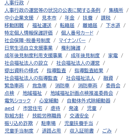
人事行政
人事行政の運営等の状況の公表に関する条例
集積所
中小企業支援
見本市
年金
扶養
課税
移動困難
福祉運送
転籍届
離婚届
下水道
特定個人情報保護評価
個人番号カード
社会保障・税番号制度
マイナンバー
日常生活自立支援事業
権利擁護
成年後見制度利用支援事業
成年後見制度
家電
社会福祉法人の設立
社会福祉法人の運営
提出資料の様式
指導監査
指導監査結果
社会福祉法人の指導監査
社会福祉法人
融資
緊急車両
救急車
消防車
消防車両
委員会
点検
地域福祉
地域福祉計画点検推進委員会
電気ショック
心室細動
自動体外式除細動器
aed
市営住宅
虐待
発達
児童
取組方針
技能労務職員
交通安全
振り込め詐欺
駐車場
児童扶養手当
児童手当制度
道路占用
収入証明書
ごみ