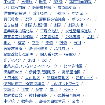
中退共
再発行
紛失
53条
都市計画施設
いせはら市展
医療費控除
救急車更新
児童生徒指導
成年後見
下糟屋
空き家
最低賃金
選挙
雇用促進協議会
ボランティア
空き店舗
創業支援計画
創業
創業支援
産業競争力強化法
工場立地法
女性活躍推進法
障害者差別解消法
指定管理者
公私連携
品目
粗大
有害
プラ
不燃
可燃
分別
医療救護所
帰宅困難者
ふれあい
耐震改修促進計画
個人番号カード受取り
光ディスク
dvd
cd
企業人ざいいきいきネットワーク
比々多地区
伊勢原aed
伊勢原成瀬地区
高部屋地区
大田地区
大山地区
伊勢原南地区
通知カード
伊勢原市雇用促進協議会
いいネットワーク
協議会
工業
商業
雇用
ペット
検討委員会
教科書採択
小規模保育施設
中学校
教科書
部長の目標宣言
公表