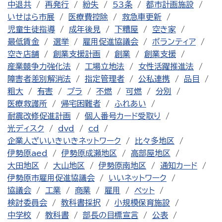
中退共
再発行
紛失
53条
都市計画施設
いせはら市展
医療費控除
救急車更新
児童生徒指導
成年後見
下糟屋
空き家
最低賃金
選挙
雇用促進協議会
ボランティア
空き店舗
創業支援計画
創業
創業支援
産業競争力強化法
工場立地法
女性活躍推進法
障害者差別解消法
指定管理者
公私連携
品目
粗大
有害
プラ
不燃
可燃
分別
医療救護所
帰宅困難者
ふれあい
耐震改修促進計画
個人番号カード受取り
光ディスク
dvd
cd
企業人ざいいきいきネットワーク
比々多地区
伊勢原aed
伊勢原成瀬地区
高部屋地区
大田地区
大山地区
伊勢原南地区
通知カード
伊勢原市雇用促進協議会
いいネットワーク
協議会
工業
商業
雇用
ペット
検討委員会
教科書採択
小規模保育施設
中学校
教科書
部長の目標宣言
公表