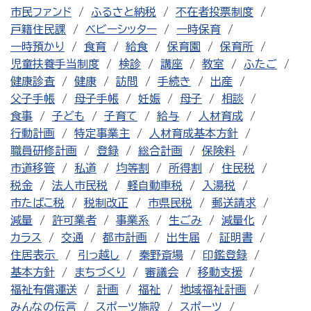
市民ファンド
ふるさと納税
不在者投票制度
戸籍住民課
ベビーシッター
一時保育
一時預かり
食育
給食
保育園
保育所
児童扶養手当制度
検診
講座
教室
ふたご
健康診査
健康
訪問
手続き
出産
父子手帳
母子手帳
妊娠
母子
相談
食事
子ども
子育て
給与
人材育成
行動計画
特定事業主
人材育成基本方針
職員研修計画
登録
総合計画
保険料
市道移管
私道
均等割
所得割
住民税
税金
法人市民税
軽自動車税
入湯税
市たばこ税
税制改正
市県民税
郵送請求
減量
許可業者
事業系
生ごみ
減量化
カラス
交通
都市計画
出生届
証明書
住居表示
引っ越し
秦野斎場
印鑑登録
基本方針
まちづくり
審議会
移動支援
福祉有償運送
計画
福祉
地域福祉計画
みんなの伝言
スポーツ施設
スポーツ