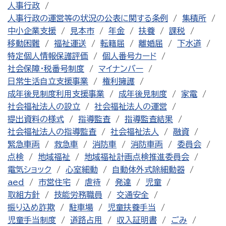
人事行政
人事行政の運営等の状況の公表に関する条例
集積所
中小企業支援
見本市
年金
扶養
課税
移動困難
福祉運送
転籍届
離婚届
下水道
特定個人情報保護評価
個人番号カード
社会保障・税番号制度
マイナンバー
日常生活自立支援事業
権利擁護
成年後見制度利用支援事業
成年後見制度
家電
社会福祉法人の設立
社会福祉法人の運営
提出資料の様式
指導監査
指導監査結果
社会福祉法人の指導監査
社会福祉法人
融資
緊急車両
救急車
消防車
消防車両
委員会
点検
地域福祉
地域福祉計画点検推進委員会
電気ショック
心室細動
自動体外式除細動器
aed
市営住宅
虐待
発達
児童
取組方針
技能労務職員
交通安全
振り込め詐欺
駐車場
児童扶養手当
児童手当制度
道路占用
収入証明書
ごみ