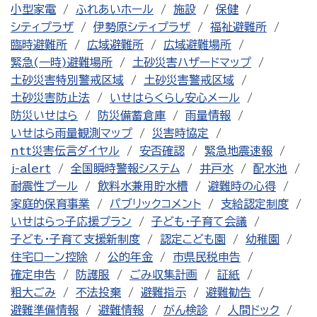
小型家電
ふれあいホール
施設
保健
シティプラザ
伊勢原シティプラザ
福祉避難所
臨時避難所
広域避難所
広域避難場所
緊急(一時)避難場所
土砂災害ハザードマップ
土砂災害特別警戒区域
土砂災害警戒区域
土砂災害防止法
いせはらくらし安心メール
防災いせはら
防災備蓄倉庫
雨量情報
いせはら雨量観測マップ
災害時協定
ntt災害伝言ダイヤル
安否確認
緊急地震速報
j-alert
全国瞬時警報システム
井戸水
配水池
耐震性プール
飲料水兼用貯水槽
避難時の心得
家庭的保育事業
パブリックコメント
支給認定制度
いせはらっ子応援プラン
子ども・子育て会議
子ども・子育て支援新制度
認定こども園
幼稚園
住宅ローン控除
公的年金
市県民税申告
確定申告
防護服
ごみ収集計画
証紙
粗大ごみ
不法投棄
避難指示
避難勧告
避難準備情報
避難情報
がん検診
人間ドック