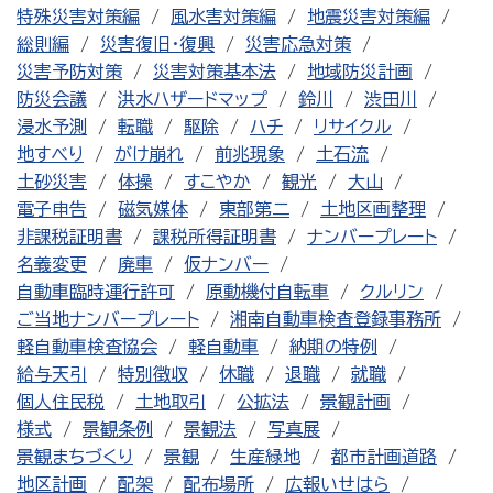
特殊災害対策編
風水害対策編
地震災害対策編
総則編
災害復旧・復興
災害応急対策
災害予防対策
災害対策基本法
地域防災計画
防災会議
洪水ハザードマップ
鈴川
渋田川
浸水予測
転職
駆除
ハチ
リサイクル
地すべり
がけ崩れ
前兆現象
土石流
土砂災害
体操
すこやか
観光
大山
電子申告
磁気媒体
東部第二
土地区画整理
非課税証明書
課税所得証明書
ナンバープレート
名義変更
廃車
仮ナンバー
自動車臨時運行許可
原動機付自転車
クルリン
ご当地ナンバープレート
湘南自動車検査登録事務所
軽自動車検査協会
軽自動車
納期の特例
給与天引
特別徴収
休職
退職
就職
個人住民税
土地取引
公拡法
景観計画
様式
景観条例
景観法
写真展
景観まちづくり
景観
生産緑地
都市計画道路
地区計画
配架
配布場所
広報いせはら