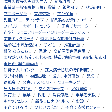
職員の給与の男女の差異
新規許可
事業系一般廃棄物収集運搬業
被災証明
り災証明
プロポーザル
業務委託
学童保育
児童コミュニティクラブ
情報提供依頼
rfi
ファミリー・サポート・センター
子育てサポーター
青少年 ジュニアリーダー インリーダー ニジマス
電動キックボード
特定小型原動機付自転車
選挙運動 政治活動
子ども
推進計画
相談 ひきこもり
保活
高部屋愛育保育園
まちづくり、協定、公共交通、鉄道、集約型都市構造、都市計
画道路、総合車両所
伊勢原大山インター
狂犬病予防法の特例制度
ラジオ体操
物価高騰
公害、水質事故
開業
退職金
公害、アスベスト
ウォーキング
狂犬病予防注射
マイクロチップ
犬の登録
保育士
農業
採用
消費喚起
事業者支援
キャッシュレス
新型コロナウイルス
健診
子育てひろば
つどいの広場
子育て支援センター