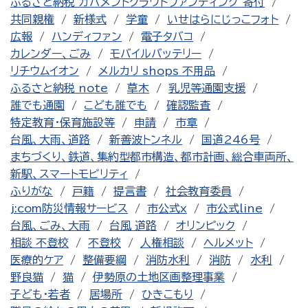
ふるさと納税 ガバメントクラウドファンディング 寄付
共同親権
新様式
学童
いせはらにじっこフォト
広報
ハンディファン
電子タバコ
カレンダー、ごみ
モバイルバッテリー
リチウムイオン
メルカリ shops 不用品
ふるさと納税 note
草木
乳児等通園支援
誰でも通園
こども誰でも
確認監査
特定教育・保育施設等
申請
市章
台風、大雨、道路
新善波トンネル
国道246号
まちづくり、鉄道、集約型都市構造、都市計画、総合車両所、
新駅、スマートモビリティ
ふりがな
戸籍
提言書
社会教育委員
j:com防災情報サービス
市公式x
市公式line
台風、ごみ、大雨
台風 道路
オリンピック
相談 不登校
不登校
人権相談
ヘルメット
医療的ケア
整備要綱
消防水利
消防
水利
野良猫
猫
伊勢原の土地区画整理事業
子ども・若者
居場所
ひきこもり