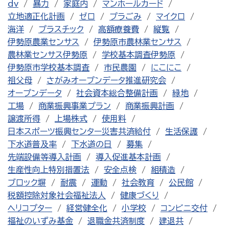
dv
暴力
家庭内
マンホールカード
立地適正化計画
ゼロ
プラごみ
マイクロ
海洋
プラスチック
高額療養費
縦覧
伊勢原農業センサス
伊勢原市農林業センサス
農林業センサス伊勢原
学校基本調査伊勢原
伊勢原市学校基本調査
市民農園
にこにこ
祖父母
さがみオープンデータ推進研究会
オープンデータ
社会資本総合整備計画
緑地
工場
商業振興事業プラン
商業振興計画
譲渡所得
上場株式
使用料
日本スポーツ振興センター災害共済給付
生活保護
下水道普及率
下水道の日
募集
先端設備等導入計画
導入促進基本計画
生産性向上特別措置法
安全点検
組積造
ブロック塀
耐震
運動
社会教育
公民館
税額控除対象社会福祉法人
健康づくり
ヘリコプター
経営健全化
小学校
コンビニ交付
福祉のいずみ基金
退職金共済制度
建退共