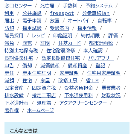
窓口センター
死亡届
手数料
予約システム
利用
公共施設
freespot
公衆無線lan
届出
電子申請
放置
オートバイ
自転車
防犯
採用試験
受験案内
採用情報
職員採用
レシピ
印鑑証明
納付期限
評価
減免
閲覧
証明
住基カード
都市計画税
特別土地保有税
住宅耐震改修
本人確認
長期優良住宅
認定長期優良住宅
バリアフリー
申告
償却
減価償却
償却資産
登記
専住
専用住宅証明
家屋証明
住宅用家屋証明
減額
住宅
家屋
改修工事
省エネ
固定資産
固定資産税
受益者負担金
悪質業者
排水設備
指定工事店
下水道使用料
財政状況
下水道計画
処理場
アクアクリーンセンター
著作権
ホームページ
こんなときは