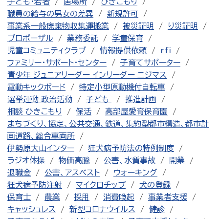
子ども・若者
居場所
ひきこもり
職員の給与の男女の差異
新規許可
事業系一般廃棄物収集運搬業
被災証明
り災証明
プロポーザル
業務委託
学童保育
児童コミュニティクラブ
情報提供依頼
rfi
ファミリー・サポート・センター
子育てサポーター
青少年 ジュニアリーダー インリーダー ニジマス
電動キックボード
特定小型原動機付自転車
選挙運動 政治活動
子ども
推進計画
相談 ひきこもり
保活
高部屋愛育保育園
まちづくり、協定、公共交通、鉄道、集約型都市構造、都市計
画道路、総合車両所
伊勢原大山インター
狂犬病予防法の特例制度
ラジオ体操
物価高騰
公害、水質事故
開業
退職金
公害、アスベスト
ウォーキング
狂犬病予防注射
マイクロチップ
犬の登録
保育士
農業
採用
消費喚起
事業者支援
キャッシュレス
新型コロナウイルス
健診