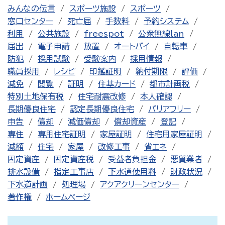
みんなの伝言
スポーツ施設
スポーツ
窓口センター
死亡届
手数料
予約システム
利用
公共施設
freespot
公衆無線lan
届出
電子申請
放置
オートバイ
自転車
防犯
採用試験
受験案内
採用情報
職員採用
レシピ
印鑑証明
納付期限
評価
減免
閲覧
証明
住基カード
都市計画税
特別土地保有税
住宅耐震改修
本人確認
長期優良住宅
認定長期優良住宅
バリアフリー
申告
償却
減価償却
償却資産
登記
専住
専用住宅証明
家屋証明
住宅用家屋証明
減額
住宅
家屋
改修工事
省エネ
固定資産
固定資産税
受益者負担金
悪質業者
排水設備
指定工事店
下水道使用料
財政状況
下水道計画
処理場
アクアクリーンセンター
著作権
ホームページ