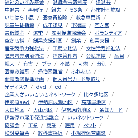
福祉のいずみ基金
退職金共済制度
建退共
中退共
再発行
紛失
53条
都市計画施設
いせはら市展
医療費控除
救急車更新
児童生徒指導
成年後見
下糟屋
空き家
最低賃金
選挙
雇用促進協議会
ボランティア
空き店舗
創業支援計画
創業
創業支援
産業競争力強化法
工場立地法
女性活躍推進法
障害者差別解消法
指定管理者
公私連携
品目
粗大
有害
プラ
不燃
可燃
分別
医療救護所
帰宅困難者
ふれあい
耐震改修促進計画
個人番号カード受取り
光ディスク
dvd
cd
企業人ざいいきいきネットワーク
比々多地区
伊勢原aed
伊勢原成瀬地区
高部屋地区
大田地区
大山地区
伊勢原南地区
通知カード
伊勢原市雇用促進協議会
いいネットワーク
協議会
工業
商業
雇用
ペット
検討委員会
教科書採択
小規模保育施設