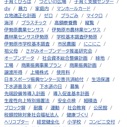
子育てひろば
つどいの広場
子育て支援センター
dv
暴力
家庭内
マンホールカード
立地適正化計画
ゼロ
プラごみ
マイクロ
海洋
プラスチック
高額療養費
縦覧
伊勢原農業センサス
伊勢原市農林業センサス
農林業センサス伊勢原
学校基本調査伊勢原
伊勢原市学校基本調査
市民農園
にこにこ
祖父母
さがみオープンデータ推進研究会
オープンデータ
社会資本総合整備計画
緑地
工場
商業振興事業プラン
商業振興計画
譲渡所得
上場株式
使用料
日本スポーツ振興センター災害共済給付
生活保護
下水道普及率
下水道の日
募集
先端設備等導入計画
導入促進基本計画
生産性向上特別措置法
安全点検
組積造
ブロック塀
耐震
運動
社会教育
公民館
税額控除対象社会福祉法人
健康づくり
ヘリコプター
経営健全化
小学校
コンビニ交付