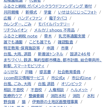
幼稚園教諭
代表者
ふるさと納税 ガバメントクラウドファンディング 寄付
共同親権
新様式
学童
いせはらにじっこフォト
広報
ハンディファン
電子タバコ
カレンダー、ごみ
モバイルバッテリー
リチウムイオン
メルカリ shops 不用品
ふるさと納税 note
草木
乳児等通園支援
誰でも通園
こども誰でも
確認監査
特定教育・保育施設等
申請
市章
台風、大雨、道路
新善波トンネル
国道246号
まちづくり、鉄道、集約型都市構造、都市計画、総合車両所、
新駅、スマートモビリティ
ふりがな
戸籍
提言書
社会教育委員
j:com防災情報サービス
市公式x
市公式line
台風、ごみ、大雨
台風 道路
オリンピック
相談 不登校
不登校
人権相談
ヘルメット
医療的ケア
整備要綱
消防水利
消防
水利
野良猫
猫
伊勢原の土地区画整理事業