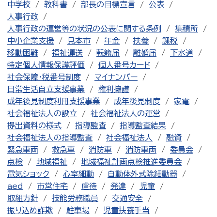
中学校
教科書
部長の目標宣言
公表
人事行政
人事行政の運営等の状況の公表に関する条例
集積所
中小企業支援
見本市
年金
扶養
課税
移動困難
福祉運送
転籍届
離婚届
下水道
特定個人情報保護評価
個人番号カード
社会保障・税番号制度
マイナンバー
日常生活自立支援事業
権利擁護
成年後見制度利用支援事業
成年後見制度
家電
社会福祉法人の設立
社会福祉法人の運営
提出資料の様式
指導監査
指導監査結果
社会福祉法人の指導監査
社会福祉法人
融資
緊急車両
救急車
消防車
消防車両
委員会
点検
地域福祉
地域福祉計画点検推進委員会
電気ショック
心室細動
自動体外式除細動器
aed
市営住宅
虐待
発達
児童
取組方針
技能労務職員
交通安全
振り込め詐欺
駐車場
児童扶養手当