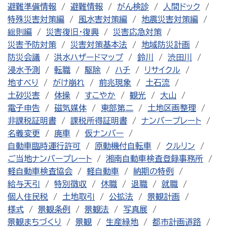
避難準備情報
避難情報
がん検診
人間ドック
特殊災害対策編
風水害対策編
地震災害対策編
総則編
災害復旧・復興
災害応急対策
災害予防対策
災害対策基本法
地域防災計画
防災会議
洪水ハザードマップ
鈴川
渋田川
浸水予測
転職
駆除
ハチ
リサイクル
地すべり
がけ崩れ
前兆現象
土石流
土砂災害
体操
すこやか
観光
大山
電子申告
磁気媒体
東部第二
土地区画整理
非課税証明書
課税所得証明書
ナンバープレート
名義変更
廃車
仮ナンバー
自動車臨時運行許可
原動機付自転車
クルリン
ご当地ナンバープレート
湘南自動車検査登録事務所
軽自動車検査協会
軽自動車
納期の特例
給与天引
特別徴収
休職
退職
就職
個人住民税
土地取引
公拡法
景観計画
様式
景観条例
景観法
写真展
景観まちづくり
景観
生産緑地
都市計画道路