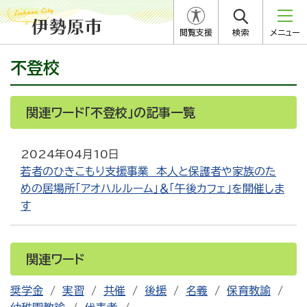
閲覧支援
検索
メニュー
不登校
関連ワード「不登校」の記事一覧
2024年04月10日
若者のひきこもり支援事業 本人と保護者や家族のた
めの居場所「アオハルルーム」＆「午後カフェ」を開催しま
す
関連ワード
奨学金
実習
共催
後援
名義
保育教諭