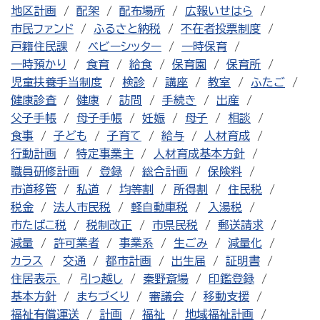
地区計画
配架
配布場所
広報いせはら
市民ファンド
ふるさと納税
不在者投票制度
戸籍住民課
ベビーシッター
一時保育
一時預かり
食育
給食
保育園
保育所
児童扶養手当制度
検診
講座
教室
ふたご
健康診査
健康
訪問
手続き
出産
父子手帳
母子手帳
妊娠
母子
相談
食事
子ども
子育て
給与
人材育成
行動計画
特定事業主
人材育成基本方針
職員研修計画
登録
総合計画
保険料
市道移管
私道
均等割
所得割
住民税
税金
法人市民税
軽自動車税
入湯税
市たばこ税
税制改正
市県民税
郵送請求
減量
許可業者
事業系
生ごみ
減量化
カラス
交通
都市計画
出生届
証明書
住居表示
引っ越し
秦野斎場
印鑑登録
基本方針
まちづくり
審議会
移動支援
福祉有償運送
計画
福祉
地域福祉計画