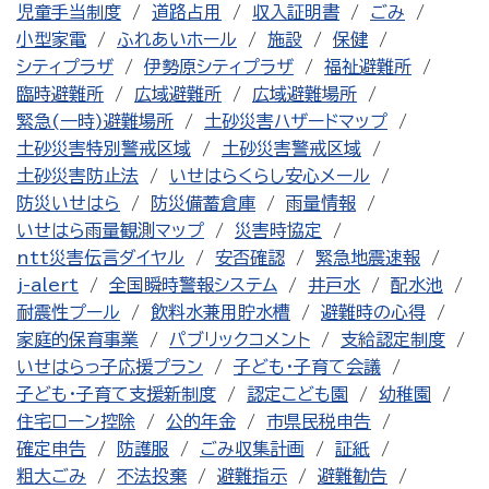
児童手当制度
道路占用
収入証明書
ごみ
小型家電
ふれあいホール
施設
保健
シティプラザ
伊勢原シティプラザ
福祉避難所
臨時避難所
広域避難所
広域避難場所
緊急(一時)避難場所
土砂災害ハザードマップ
土砂災害特別警戒区域
土砂災害警戒区域
土砂災害防止法
いせはらくらし安心メール
防災いせはら
防災備蓄倉庫
雨量情報
いせはら雨量観測マップ
災害時協定
ntt災害伝言ダイヤル
安否確認
緊急地震速報
j-alert
全国瞬時警報システム
井戸水
配水池
耐震性プール
飲料水兼用貯水槽
避難時の心得
家庭的保育事業
パブリックコメント
支給認定制度
いせはらっ子応援プラン
子ども・子育て会議
子ども・子育て支援新制度
認定こども園
幼稚園
住宅ローン控除
公的年金
市県民税申告
確定申告
防護服
ごみ収集計画
証紙
粗大ごみ
不法投棄
避難指示
避難勧告