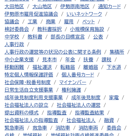
大田地区
大山地区
伊勢原南地区
通知カード
伊勢原市雇用促進協議会
いいネットワーク
協議会
工業
商業
雇用
ペット
検討委員会
教科書採択
小規模保育施設
中学校
教科書
部長の目標宣言
公表
人事行政
人事行政の運営等の状況の公表に関する条例
集積所
中小企業支援
見本市
年金
扶養
課税
移動困難
福祉運送
転籍届
離婚届
下水道
特定個人情報保護評価
個人番号カード
社会保障・税番号制度
マイナンバー
日常生活自立支援事業
権利擁護
成年後見制度利用支援事業
成年後見制度
家電
社会福祉法人の設立
社会福祉法人の運営
提出資料の様式
指導監査
指導監査結果
社会福祉法人の指導監査
社会福祉法人
融資
緊急車両
救急車
消防車
消防車両
委員会
点検
地域福祉
地域福祉計画点検推進委員会