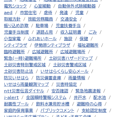
電気ショック
心室細動
自動体外式除細動器
aed
市営住宅
虐待
発達
児童
取組方針
技能労務職員
交通安全
振り込め詐欺
駐車場
児童扶養手当
児童手当制度
道路占用
収入証明書
ごみ
小型家電
ふれあいホール
施設
保健
シティプラザ
伊勢原シティプラザ
福祉避難所
臨時避難所
広域避難所
広域避難場所
緊急(一時)避難場所
土砂災害ハザードマップ
土砂災害特別警戒区域
土砂災害警戒区域
土砂災害防止法
いせはらくらし安心メール
防災いせはら
防災備蓄倉庫
雨量情報
いせはら雨量観測マップ
災害時協定
ntt災害伝言ダイヤル
安否確認
緊急地震速報
j-alert
全国瞬時警報システム
井戸水
配水池
耐震性プール
飲料水兼用貯水槽
避難時の心得
家庭的保育事業
パブリックコメント
支給認定制度