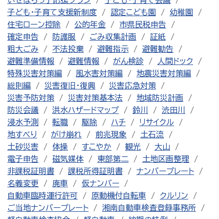
いせはらっ子応援プラン
子ども・子育て会議
子ども・子育て支援新制度
認定こども園
幼稚園
住宅ローン控除
公的年金
市県民税申告
確定申告
防護服
ごみ収集計画
証紙
粗大ごみ
不法投棄
避難指示
避難勧告
避難準備情報
避難情報
がん検診
人間ドック
特殊災害対策編
風水害対策編
地震災害対策編
総則編
災害復旧・復興
災害応急対策
災害予防対策
災害対策基本法
地域防災計画
防災会議
洪水ハザードマップ
鈴川
渋田川
浸水予測
転職
駆除
ハチ
リサイクル
地すべり
がけ崩れ
前兆現象
土石流
土砂災害
体操
すこやか
観光
大山
電子申告
磁気媒体
東部第二
土地区画整理
非課税証明書
課税所得証明書
ナンバープレート
名義変更
廃車
仮ナンバー
自動車臨時運行許可
原動機付自転車
クルリン
ご当地ナンバープレート
湘南自動車検査登録事務所