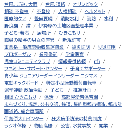
台風、ごみ、大雨
台風 道路
オリンピック
相談 不登校
不登校
人権相談
ヘルメット
医療的ケア
整備要綱
消防水利
消防
水利
野良猫
猫
伊勢原の土地区画整理事業
子ども・若者
居場所
ひきこもり
職員の給与の男女の差異
新規許可
事業系一般廃棄物収集運搬業
被災証明
り災証明
プロポーザル
業務委託
学童保育
児童コミュニティクラブ
情報提供依頼
rfi
ファミリー・サポート・センター
子育てサポーター
青少年 ジュニアリーダー インリーダー ニジマス
電動キックボード
特定小型原動機付自転車
選挙運動 政治活動
子ども
推進計画
相談 ひきこもり
保活
高部屋愛育保育園
まちづくり、協定、公共交通、鉄道、集約型都市構造、都市計
画道路、総合車両所
伊勢原大山インター
狂犬病予防法の特例制度
ラジオ体操
物価高騰
公害、水質事故
開業