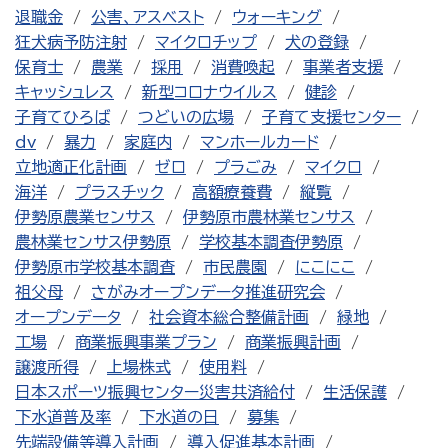
退職金
公害、アスベスト
ウォーキング
狂犬病予防注射
マイクロチップ
犬の登録
保育士
農業
採用
消費喚起
事業者支援
キャッシュレス
新型コロナウイルス
健診
子育てひろば
つどいの広場
子育て支援センター
dv
暴力
家庭内
マンホールカード
立地適正化計画
ゼロ
プラごみ
マイクロ
海洋
プラスチック
高額療養費
縦覧
伊勢原農業センサス
伊勢原市農林業センサス
農林業センサス伊勢原
学校基本調査伊勢原
伊勢原市学校基本調査
市民農園
にこにこ
祖父母
さがみオープンデータ推進研究会
オープンデータ
社会資本総合整備計画
緑地
工場
商業振興事業プラン
商業振興計画
譲渡所得
上場株式
使用料
日本スポーツ振興センター災害共済給付
生活保護
下水道普及率
下水道の日
募集
先端設備等導入計画
導入促進基本計画