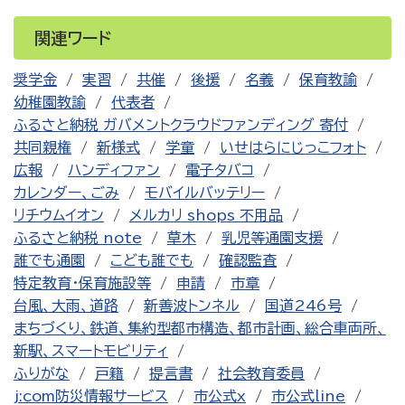
関連ワード
奨学金
実習
共催
後援
名義
保育教諭
幼稚園教諭
代表者
ふるさと納税 ガバメントクラウドファンディング 寄付
共同親権
新様式
学童
いせはらにじっこフォト
広報
ハンディファン
電子タバコ
カレンダー、ごみ
モバイルバッテリー
リチウムイオン
メルカリ shops 不用品
ふるさと納税 note
草木
乳児等通園支援
誰でも通園
こども誰でも
確認監査
特定教育・保育施設等
申請
市章
台風、大雨、道路
新善波トンネル
国道246号
まちづくり、鉄道、集約型都市構造、都市計画、総合車両所、
新駅、スマートモビリティ
ふりがな
戸籍
提言書
社会教育委員
j:com防災情報サービス
市公式x
市公式line