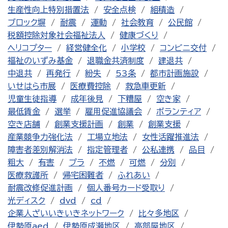
生産性向上特別措置法
安全点検
組積造
ブロック塀
耐震
運動
社会教育
公民館
税額控除対象社会福祉法人
健康づくり
ヘリコプター
経営健全化
小学校
コンビニ交付
福祉のいずみ基金
退職金共済制度
建退共
中退共
再発行
紛失
53条
都市計画施設
いせはら市展
医療費控除
救急車更新
児童生徒指導
成年後見
下糟屋
空き家
最低賃金
選挙
雇用促進協議会
ボランティア
空き店舗
創業支援計画
創業
創業支援
産業競争力強化法
工場立地法
女性活躍推進法
障害者差別解消法
指定管理者
公私連携
品目
粗大
有害
プラ
不燃
可燃
分別
医療救護所
帰宅困難者
ふれあい
耐震改修促進計画
個人番号カード受取り
光ディスク
dvd
cd
企業人ざいいきいきネットワーク
比々多地区
伊勢原aed
伊勢原成瀬地区
高部屋地区