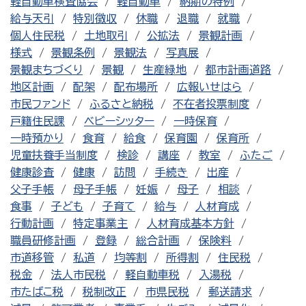
軽自動車検査協会
軽自動車
納期の特例
給与天引
特別徴収
休職
退職
就職
個人住民税
土地取引
公拡法
景観計画
様式
景観条例
景観法
写真展
景観まちづくり
景観
生産緑地
都市計画道路
地区計画
配架
配布場所
広報いせはら
市民ファンド
ふるさと納税
不在者投票制度
戸籍住民課
ベビーシッター
一時保育
一時預かり
食育
給食
保育園
保育所
児童扶養手当制度
検診
講座
教室
ふたご
健康診査
健康
訪問
手続き
出産
父子手帳
母子手帳
妊娠
母子
相談
食事
子ども
子育て
給与
人材育成
行動計画
特定事業主
人材育成基本方針
職員研修計画
登録
総合計画
保険料
市道移管
私道
均等割
所得割
住民税
税金
法人市民税
軽自動車税
入湯税
市たばこ税
税制改正
市県民税
郵送請求