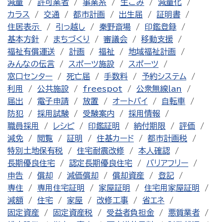
減量
許可業者
事業系
生ごみ
減量化
カラス
交通
都市計画
出生届
証明書
住居表示
引っ越し
秦野斎場
印鑑登録
基本方針
まちづくり
審議会
移動支援
福祉有償運送
計画
福祉
地域福祉計画
みんなの伝言
スポーツ施設
スポーツ
窓口センター
死亡届
手数料
予約システム
利用
公共施設
freespot
公衆無線lan
届出
電子申請
放置
オートバイ
自転車
防犯
採用試験
受験案内
採用情報
職員採用
レシピ
印鑑証明
納付期限
評価
減免
閲覧
証明
住基カード
都市計画税
特別土地保有税
住宅耐震改修
本人確認
長期優良住宅
認定長期優良住宅
バリアフリー
申告
償却
減価償却
償却資産
登記
専住
専用住宅証明
家屋証明
住宅用家屋証明
減額
住宅
家屋
改修工事
省エネ
固定資産
固定資産税
受益者負担金
悪質業者