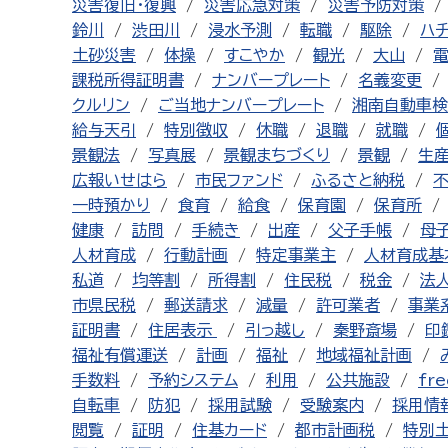
災害復旧・復興
災害応急対策
災害予防対策
鈴川
渋田川
浸水予測
転職
駆除
ハ
土砂災害
体操
すこやか
観光
大山
課税所得証明書
ナンバープレート
名義変更
クルリン
ご当地ナンバープレート
湘南自動車検
給与天引
特別徴収
休職
退職
就職
景観法
写真展
景観まちづくり
景観
生
広報いせはら
市民ファンド
ふるさと納税
一時預かり
食育
給食
保育園
保育所
健康
訪問
手続き
出産
父子手帳
母
人材育成
行動計画
特定事業主
人材育成基
私道
均等割
所得割
住民税
税金
法
市県民税
郵送請求
減量
許可業者
事業
証明書
住居表示
引っ越し
秦野斎場
印
福祉有償運送
計画
福祉
地域福祉計画
手数料
予約システム
利用
公共施設
fre
自転車
防犯
採用試験
受験案内
採用情
閲覧
証明
住基カード
都市計画税
特別