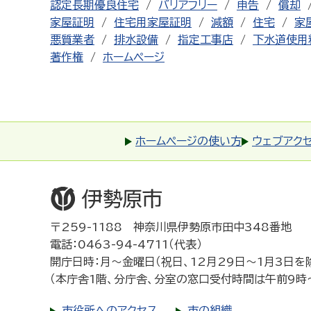
認定長期優良住宅
バリアフリー
申告
償却
家屋証明
住宅用家屋証明
減額
住宅
家
悪質業者
排水設備
指定工事店
下水道使用
著作権
ホームページ
ホームページの使い方
ウェブアク
〒259-1188 神奈川県伊勢原市田中348番地
電話：0463-94-4711（代表）
開庁日時：月～金曜日（祝日、12月29日～1月3日を
（本庁舎1階、分庁舎、分室の窓口受付時間は午前9時
市役所へのアクセス
市の組織