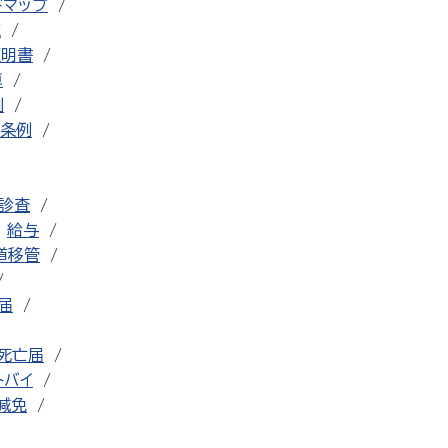
ドマップ
流
証明書
車
例
条例
診査
給与
道移管
届
死亡届
トバイ
減免