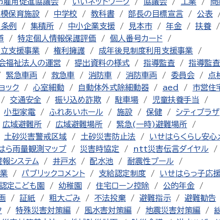
市雇用促進協議会
いいネットワーク
協議会
工業
商
規模保育施設
中学校
教科書
部長の目標宣言
公表
る条例
集積所
中小企業支援
見本市
年金
扶養
道
特定個人情報保護評価
個人番号カード
自立支援事業
権利擁護
成年後見制度利用支援事業
会福祉法人の運営
提出資料の様式
指導監査
指導監査
緊急車両
救急車
消防車
消防車両
委員会
点
ョック
心室細動
自動体外式除細動器
aed
市営住
交通安全
振り込め詐欺
駐車場
児童扶養手当
小型家電
ふれあいホール
施設
保健
シティプラザ
広域避難所
広域避難場所
緊急(一時)避難場所
土砂災害警戒区域
土砂災害防止法
いせはらくらし安心
はら雨量観測マップ
災害時協定
ntt災害伝言ダイヤル
警報システム
井戸水
配水池
耐震性プール
業
パブリックコメント
支給認定制度
いせはらっ子応
認定こども園
幼稚園
住宅ローン控除
公的年金
画
証紙
粗大ごみ
不法投棄
避難指示
避難勧告
ク
特殊災害対策編
風水害対策編
地震災害対策編