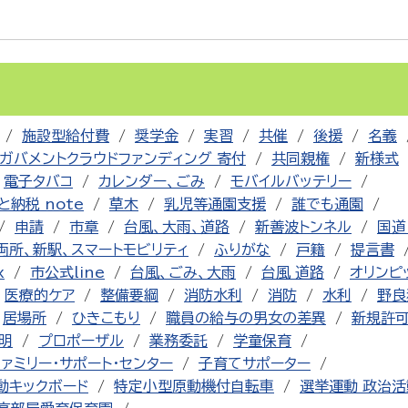
施設型給付費
奨学金
実習
共催
後援
名義
ガバメントクラウドファンディング 寄付
共同親権
新様式
電子タバコ
カレンダー、ごみ
モバイルバッテリー
と納税 note
草木
乳児等通園支援
誰でも通園
申請
市章
台風、大雨、道路
新善波トンネル
国道
両所、新駅、スマートモビリティ
ふりがな
戸籍
提言書
x
市公式line
台風、ごみ、大雨
台風 道路
オリンピ
医療的ケア
整備要綱
消防水利
消防
水利
野良
居場所
ひきこもり
職員の給与の男女の差異
新規許
明
プロポーザル
業務委託
学童保育
ファミリー・サポート・センター
子育てサポーター
動キックボード
特定小型原動機付自転車
選挙運動 政治活