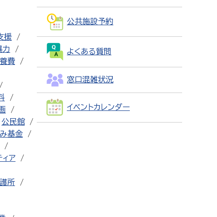
公共施設予約
支援
暴力
よくある質問
養費
窓口混雑状況
料
イベントカレンダー
画
公民館
み基金
ティア
護所