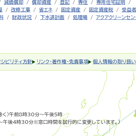
減価償却
償却資産
登記
専住
専用住宅証明
屋
改修工事
省エネ
固定資産
固定資産税
受益
料
財政状況
下水道計画
処理場
アクアクリーンセン
セシビリティ方針
リンク・著作権・免責事項
個人情報の取り扱い
除く）午前8時30分～午後5時
～午後4時30分※窓口時間を試行的に変更しています。）