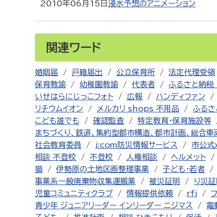
2010年06月15日
浸水予想のアニメーション
関連ワード
婚姻届
戸籍届出
公立保育所
法定代理受領
保育教諭
幼稚園教諭
代表者
ふるさと納税 
いせはらにじっこフォト
広報
ハンディファン
リチウムイオン
メルカリ shops 不用品
ふるさ
こども誰でも
確認監査
特定教育・保育施設等
まちづくり、鉄道、集約型都市構造、都市計画、総合車
社会教育委員
j:com防災情報サービス
市公式
相談 不登校
不登校
人権相談
ヘルメット
猫
伊勢原の土地区画整理事業
子ども・若者
事業系一般廃棄物収集運搬業
被災証明
り災証
児童コミュニティクラブ
情報提供依頼
rfi
青少年 ジュニアリーダー インリーダー ニジマス
電