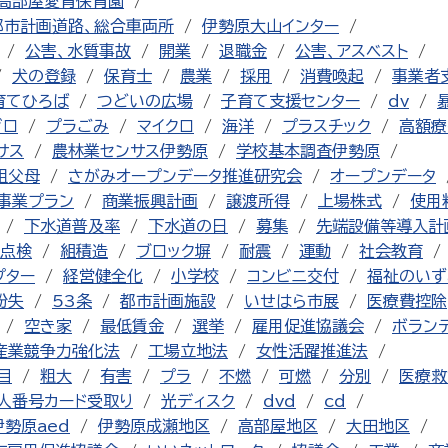
高部屋愛育保育園
都市計画道路、総合車両所
伊勢原大山インター
公害、水質事故
開業
退職金
公害、アスベスト
犬の登録
保育士
農業
採用
消費喚起
事業者
育てひろば
つどいの広場
子育て支援センター
dv
ゼロ
プラごみ
マイクロ
海洋
プラスチック
高額療
サス
農林業センサス伊勢原
学校基本調査伊勢原
祖父母
さがみオープンデータ推進研究会
オープンデータ
事業プラン
商業振興計画
譲渡所得
上場株式
使用
下水道普及率
下水道の日
募集
先端設備等導入計
点検
組積造
ブロック塀
耐震
運動
社会教育
プター
経営健全化
小学校
コンビニ交付
福祉のいず
紛失
53条
都市計画施設
いせはら市展
医療費控除
空き家
最低賃金
選挙
雇用促進協議会
ボラン
産業競争力強化法
工場立地法
女性活躍推進法
目
粗大
有害
プラ
不燃
可燃
分別
医療救
人番号カード受取り
光ディスク
dvd
cd
伊勢原aed
伊勢原成瀬地区
高部屋地区
大田地区