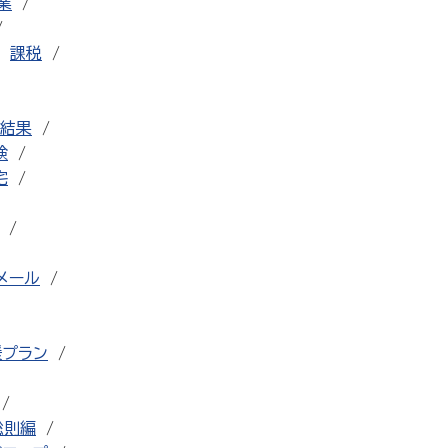
業
課税
結果
検
宅
メール
援プラン
総則編