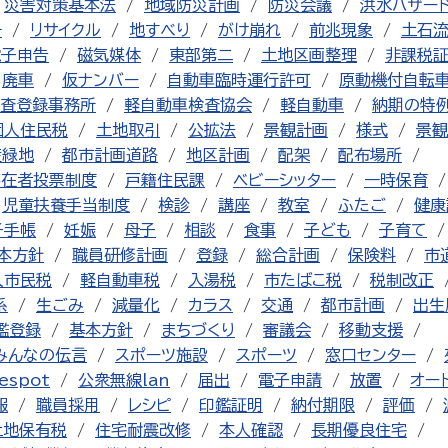
災害対策基本法
地域防災計画
防災会議
洪水ハザー
チ
リサイクル
地すべり
がけ崩れ
前兆現象
土石
電子申告
磁気媒体
東部第二
土地区画整理
非課税
廃車
仮ナンバー
自動車臨時運行許可
原動機付自転
査登録事務所
軽自動車検査協会
軽自動車
納期の特
個人住民税
土地取引
公拡法
景観計画
様式
景観
産緑地
都市計画道路
地区計画
配架
配布場所
不在者投票制度
戸籍住民課
ベビーシッター
一時保育
児童扶養手当制度
検診
講座
教室
ふたご
健康
子手帳
妊娠
母子
相談
食事
子ども
子育て
本方針
職員研修計画
登録
総合計画
保険料
市
人市民税
軽自動車税
入湯税
市たばこ税
税制改正
系
生ごみ
減量化
カラス
交通
都市計画
出生
鑑登録
基本方針
まちづくり
審議会
移動支援
みんなの伝言
スポーツ施設
スポーツ
窓口センター
espot
公衆無線lan
届出
電子申請
放置
オー
報
職員採用
レシピ
印鑑証明
納付期限
評価
土地保有税
住宅耐震改修
本人確認
長期優良住宅