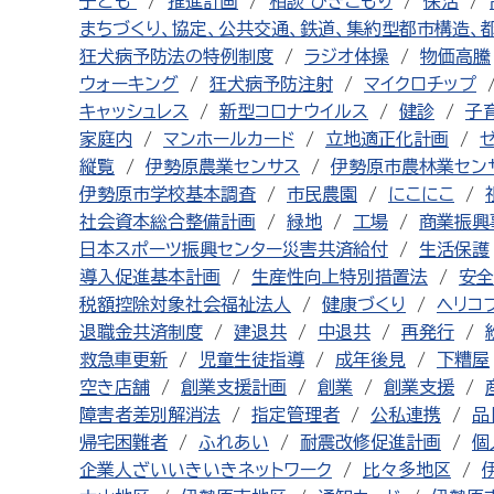
子ども
推進計画
相談 ひきこもり
保活
まちづくり、協定、公共交通、鉄道、集約型都市構造、
狂犬病予防法の特例制度
ラジオ体操
物価高騰
ウォーキング
狂犬病予防注射
マイクロチップ
キャッシュレス
新型コロナウイルス
健診
子
家庭内
マンホールカード
立地適正化計画
縦覧
伊勢原農業センサス
伊勢原市農林業セン
伊勢原市学校基本調査
市民農園
にこにこ
社会資本総合整備計画
緑地
工場
商業振興
日本スポーツ振興センター災害共済給付
生活保護
導入促進基本計画
生産性向上特別措置法
安全
税額控除対象社会福祉法人
健康づくり
ヘリコ
退職金共済制度
建退共
中退共
再発行
救急車更新
児童生徒指導
成年後見
下糟屋
空き店舗
創業支援計画
創業
創業支援
障害者差別解消法
指定管理者
公私連携
品
帰宅困難者
ふれあい
耐震改修促進計画
個
企業人ざいいきいきネットワーク
比々多地区