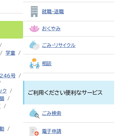
就職・退職
おくやみ
ごみ・リサイクル
学童
相談
246号
ック
ご利用ください便利なサービス
猫
可
ごみ検索
動
電子申請