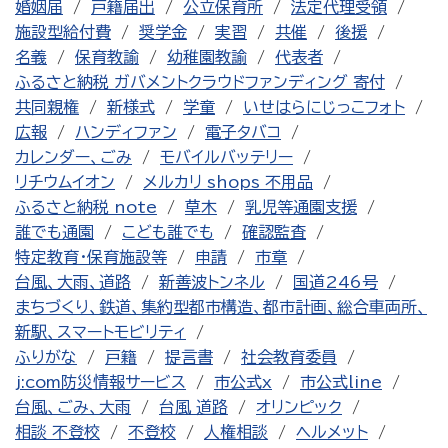
婚姻届
戸籍届出
公立保育所
法定代理受領
施設型給付費
奨学金
実習
共催
後援
名義
保育教諭
幼稚園教諭
代表者
ふるさと納税 ガバメントクラウドファンディング 寄付
共同親権
新様式
学童
いせはらにじっこフォト
広報
ハンディファン
電子タバコ
カレンダー、ごみ
モバイルバッテリー
リチウムイオン
メルカリ shops 不用品
ふるさと納税 note
草木
乳児等通園支援
誰でも通園
こども誰でも
確認監査
特定教育・保育施設等
申請
市章
台風、大雨、道路
新善波トンネル
国道246号
まちづくり、鉄道、集約型都市構造、都市計画、総合車両所、
新駅、スマートモビリティ
ふりがな
戸籍
提言書
社会教育委員
j:com防災情報サービス
市公式x
市公式line
台風、ごみ、大雨
台風 道路
オリンピック
相談 不登校
不登校
人権相談
ヘルメット