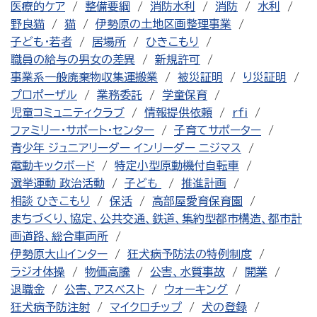
医療的ケア
整備要綱
消防水利
消防
水利
野良猫
猫
伊勢原の土地区画整理事業
子ども・若者
居場所
ひきこもり
職員の給与の男女の差異
新規許可
事業系一般廃棄物収集運搬業
被災証明
り災証明
プロポーザル
業務委託
学童保育
児童コミュニティクラブ
情報提供依頼
rfi
ファミリー・サポート・センター
子育てサポーター
青少年 ジュニアリーダー インリーダー ニジマス
電動キックボード
特定小型原動機付自転車
選挙運動 政治活動
子ども
推進計画
相談 ひきこもり
保活
高部屋愛育保育園
まちづくり、協定、公共交通、鉄道、集約型都市構造、都市計
画道路、総合車両所
伊勢原大山インター
狂犬病予防法の特例制度
ラジオ体操
物価高騰
公害、水質事故
開業
退職金
公害、アスベスト
ウォーキング
狂犬病予防注射
マイクロチップ
犬の登録