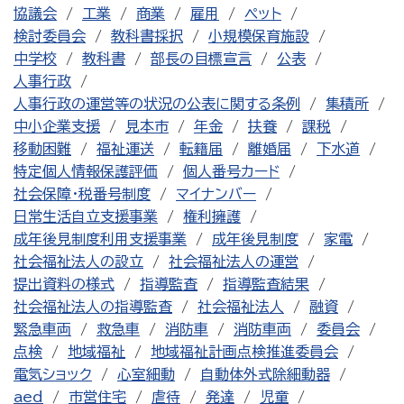
協議会
工業
商業
雇用
ペット
検討委員会
教科書採択
小規模保育施設
中学校
教科書
部長の目標宣言
公表
人事行政
人事行政の運営等の状況の公表に関する条例
集積所
中小企業支援
見本市
年金
扶養
課税
移動困難
福祉運送
転籍届
離婚届
下水道
特定個人情報保護評価
個人番号カード
社会保障・税番号制度
マイナンバー
日常生活自立支援事業
権利擁護
成年後見制度利用支援事業
成年後見制度
家電
社会福祉法人の設立
社会福祉法人の運営
提出資料の様式
指導監査
指導監査結果
社会福祉法人の指導監査
社会福祉法人
融資
緊急車両
救急車
消防車
消防車両
委員会
点検
地域福祉
地域福祉計画点検推進委員会
電気ショック
心室細動
自動体外式除細動器
aed
市営住宅
虐待
発達
児童