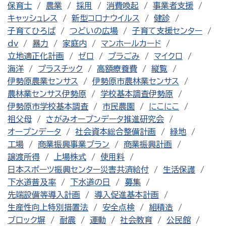
保育士
農業
採用
消費喚起
事業者支援
キャッシュレス
新型コロナウイルス
健診
子育てひろば
つどいの広場
子育て支援センター
dv
暴力
家庭内
マンホールカード
立地適正化計画
ゼロ
プラごみ
マイクロ
海洋
プラスチック
高額療養費
縦覧
伊勢原農業センサス
伊勢原市農林業センサス
農林業センサス伊勢原
学校基本調査伊勢原
伊勢原市学校基本調査
市民農園
にこにこ
祖父母
さがみオープンデータ推進研究会
オープンデータ
社会資本総合整備計画
緑地
工場
商業振興事業プラン
商業振興計画
譲渡所得
上場株式
使用料
日本スポーツ振興センター災害共済給付
生活保護
下水道普及率
下水道の日
募集
先端設備等導入計画
導入促進基本計画
生産性向上特別措置法
安全点検
組積造
ブロック塀
耐震
運動
社会教育
公民館