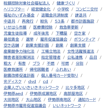
税額控除対象社会福祉法人
健康づくり
ヘリコプター
経営健全化
小学校
コンビニ交付
福祉のいずみ基金
退職金共済制度
建退共
中退共
再発行
紛失
53条
都市計画施設
いせはら市展
医療費控除
救急車更新
児童生徒指導
成年後見
下糟屋
空き家
最低賃金
選挙
雇用促進協議会
ボランティア
空き店舗
創業支援計画
創業
創業支援
産業競争力強化法
工場立地法
女性活躍推進法
障害者差別解消法
指定管理者
公私連携
品目
粗大
有害
プラ
不燃
可燃
分別
医療救護所
帰宅困難者
ふれあい
耐震改修促進計画
個人番号カード受取り
光ディスク
dvd
cd
企業人ざいいきいきネットワーク
比々多地区
伊勢原aed
伊勢原成瀬地区
高部屋地区
大田地区
大山地区
伊勢原南地区
通知カード
伊勢原市雇用促進協議会
いいネットワーク