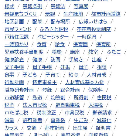
様式
景観条例
景観法
写真展
景観まちづくり
景観
生産緑地
都市計画道路
地区計画
配架
配布場所
広報いせはら
市民ファンド
ふるさと納税
不在者投票制度
戸籍住民課
ベビーシッター
一時保育
一時預かり
食育
給食
保育園
保育所
児童扶養手当制度
検診
講座
教室
ふたご
健康診査
健康
訪問
手続き
出産
父子手帳
母子手帳
妊娠
母子
相談
食事
子ども
子育て
給与
人材育成
行動計画
特定事業主
人材育成基本方針
職員研修計画
登録
総合計画
保険料
市道移管
私道
均等割
所得割
住民税
税金
法人市民税
軽自動車税
入湯税
市たばこ税
税制改正
市県民税
郵送請求
減量
許可業者
事業系
生ごみ
減量化
カラス
交通
都市計画
出生届
証明書
住居表示
引っ越し
秦野斎場
印鑑登録