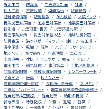
確定申告
防護服
ごみ収集計画
証紙
粗大ごみ
不法投棄
避難指示
避難勧告
避難準備情報
避難情報
がん検診
人間ドック
特殊災害対策編
風水害対策編
地震災害対策編
総則編
災害復旧・復興
災害応急対策
災害予防対策
災害対策基本法
地域防災計画
防災会議
洪水ハザードマップ
鈴川
渋田川
浸水予測
転職
駆除
ハチ
リサイクル
地すべり
がけ崩れ
前兆現象
土石流
土砂災害
体操
すこやか
観光
大山
電子申告
磁気媒体
東部第二
土地区画整理
非課税証明書
課税所得証明書
ナンバープレート
名義変更
廃車
仮ナンバー
自動車臨時運行許可
原動機付自転車
クルリン
ご当地ナンバープレート
湘南自動車検査登録事務所
軽自動車検査協会
軽自動車
納期の特例
給与天引
特別徴収
休職
退職
就職
個人住民税
土地取引
公拡法
景観計画