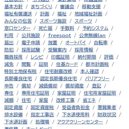
基本方針
まちづくり
審議会
移動支援
福祉有償運送
計画
福祉
地域福祉計画
みんなの伝言
スポーツ施設
スポーツ
窓口センター
死亡届
手数料
予約システム
利用
公共施設
freespot
公衆無線lan
届出
電子申請
放置
オートバイ
自転車
防犯
採用試験
受験案内
採用情報
職員採用
レシピ
印鑑証明
納付期限
評価
減免
閲覧
証明
住基カード
都市計画税
特別土地保有税
住宅耐震改修
本人確認
長期優良住宅
認定長期優良住宅
バリアフリー
申告
償却
減価償却
償却資産
登記
専住
専用住宅証明
家屋証明
住宅用家屋証明
減額
住宅
家屋
改修工事
省エネ
固定資産
固定資産税
受益者負担金
悪質業者
排水設備
指定工事店
下水道使用料
財政状況
下水道計画
処理場
アクアクリーンセンター