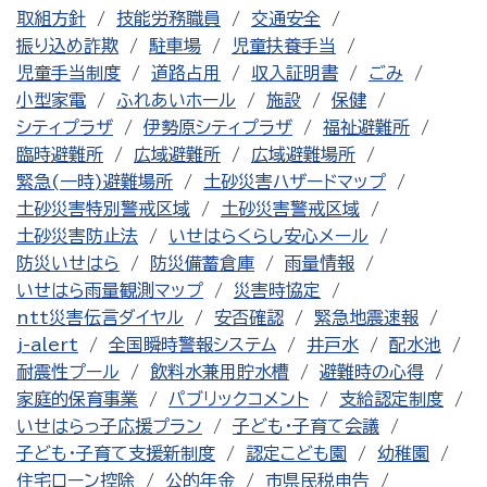
取組方針
技能労務職員
交通安全
振り込め詐欺
駐車場
児童扶養手当
児童手当制度
道路占用
収入証明書
ごみ
小型家電
ふれあいホール
施設
保健
シティプラザ
伊勢原シティプラザ
福祉避難所
臨時避難所
広域避難所
広域避難場所
緊急(一時)避難場所
土砂災害ハザードマップ
土砂災害特別警戒区域
土砂災害警戒区域
土砂災害防止法
いせはらくらし安心メール
防災いせはら
防災備蓄倉庫
雨量情報
いせはら雨量観測マップ
災害時協定
ntt災害伝言ダイヤル
安否確認
緊急地震速報
j-alert
全国瞬時警報システム
井戸水
配水池
耐震性プール
飲料水兼用貯水槽
避難時の心得
家庭的保育事業
パブリックコメント
支給認定制度
いせはらっ子応援プラン
子ども・子育て会議
子ども・子育て支援新制度
認定こども園
幼稚園
住宅ローン控除
公的年金
市県民税申告