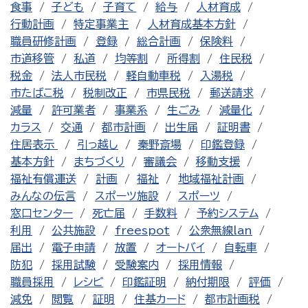
食事
子ども
子育て
給与
人材育成
行動計画
特定事業主
人材育成基本方針
職員研修計画
登録
総合計画
保険料
市道移管
私道
均等割
所得割
住民税
税金
法人市民税
軽自動車税
入湯税
市たばこ税
税制改正
市県民税
郵送請求
減量
許可業者
事業系
生ごみ
減量化
カラス
交通
都市計画
出生届
証明書
住居表示
引っ越し
秦野斎場
印鑑登録
基本方針
まちづくり
審議会
移動支援
福祉有償運送
計画
福祉
地域福祉計画
みんなの伝言
スポーツ施設
スポーツ
窓口センター
死亡届
手数料
予約システム
利用
公共施設
freespot
公衆無線lan
届出
電子申請
放置
オートバイ
自転車
防犯
採用試験
受験案内
採用情報
職員採用
レシピ
印鑑証明
納付期限
評価
減免
閲覧
証明
住基カード
都市計画税