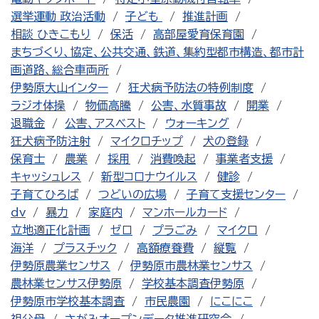
選挙運動 政治活動
子ども
推進計画
相談 ひきこもり
保活
高部屋愛育保育園
まちづくり、協定、公共交通、鉄道、集約型都市構造、都市計
画道路、総合車両所
伊勢原大山インター
狂犬病予防法の特例制度
ラジオ体操
物価高騰
公害、水質事故
開業
退職金
公害、アスベスト
ウォーキング
狂犬病予防注射
マイクロチップ
犬の登録
保育士
農業
採用
消費喚起
事業者支援
キャッシュレス
新型コロナウイルス
健診
子育てひろば
つどいの広場
子育て支援センター
dv
暴力
家庭内
マンホールカード
立地適正化計画
ゼロ
プラごみ
マイクロ
海洋
プラスチック
高額療養費
縦覧
伊勢原農業センサス
伊勢原市農林業センサス
農林業センサス伊勢原
学校基本調査伊勢原
伊勢原市学校基本調査
市民農園
にこにこ