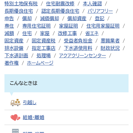
特別土地保有税
住宅耐震改修
本人確認
長期優良住宅
認定長期優良住宅
バリアフリー
申告
償却
減価償却
償却資産
登記
専住
専用住宅証明
家屋証明
住宅用家屋証明
減額
住宅
家屋
改修工事
省エネ
固定資産
固定資産税
受益者負担金
悪質業者
排水設備
指定工事店
下水道使用料
財政状況
下水道計画
処理場
アクアクリーンセンター
著作権
ホームページ
こんなときは
引越し
結婚・離婚