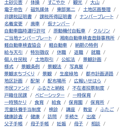
土砂災害
体操
すこやか
観光
大山
電子申告
磁気媒体
東部第二
土地区画整理
非課税証明書
課税所得証明書
ナンバープレート
名義変更
廃車
仮ナンバー
自動車臨時運行許可
原動機付自転車
クルリン
ご当地ナンバープレート
湘南自動車検査登録事務所
軽自動車検査協会
軽自動車
納期の特例
給与天引
特別徴収
休職
退職
就職
個人住民税
土地取引
公拡法
景観計画
様式
景観条例
景観法
写真展
景観まちづくり
景観
生産緑地
都市計画道路
地区計画
配架
配布場所
広報いせはら
市民ファンド
ふるさと納税
不在者投票制度
戸籍住民課
ベビーシッター
一時保育
一時預かり
食育
給食
保育園
保育所
児童扶養手当制度
検診
講座
教室
ふたご
健康診査
健康
訪問
手続き
出産
父子手帳
母子手帳
妊娠
母子
相談