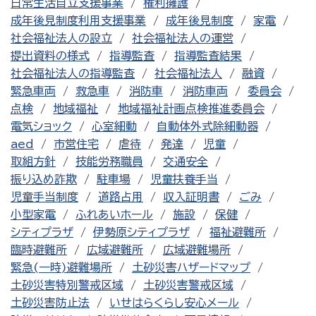
日常生活自立支援事業
権利擁護
成年後見制度利用支援事業
成年後見制度
家電
社会福祉法人の設立
社会福祉法人の運営
提出資料の様式
指導監査
指導監査結果
社会福祉法人の指導監査
社会福祉法人
融資
緊急車両
救急車
消防車
消防車両
委員会
点検
地域福祉
地域福祉計画点検推進委員会
電気ショック
心室細動
自動体外式除細動器
aed
市営住宅
虐待
発達
児童
取組方針
技能労務職員
交通安全
振り込め詐欺
駐車場
児童扶養手当
児童手当制度
道路占用
収入証明書
ごみ
小型家電
ふれあいホール
施設
保健
シティプラザ
伊勢原シティプラザ
福祉避難所
臨時避難所
広域避難所
広域避難場所
緊急(一時)避難場所
土砂災害ハザードマップ
土砂災害特別警戒区域
土砂災害警戒区域
土砂災害防止法
いせはらくらし安心メール