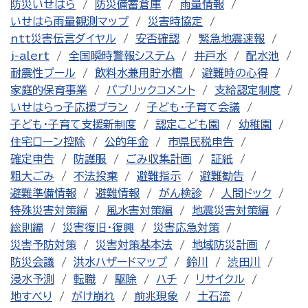
防災いせはら
防災備蓄倉庫
雨量情報
いせはら雨量観測マップ
災害時協定
ntt災害伝言ダイヤル
安否確認
緊急地震速報
j-alert
全国瞬時警報システム
井戸水
配水池
耐震性プール
飲料水兼用貯水槽
避難時の心得
家庭的保育事業
パブリックコメント
支給認定制度
いせはらっ子応援プラン
子ども・子育て会議
子ども・子育て支援新制度
認定こども園
幼稚園
住宅ローン控除
公的年金
市県民税申告
確定申告
防護服
ごみ収集計画
証紙
粗大ごみ
不法投棄
避難指示
避難勧告
避難準備情報
避難情報
がん検診
人間ドック
特殊災害対策編
風水害対策編
地震災害対策編
総則編
災害復旧・復興
災害応急対策
災害予防対策
災害対策基本法
地域防災計画
防災会議
洪水ハザードマップ
鈴川
渋田川
浸水予測
転職
駆除
ハチ
リサイクル
地すべり
がけ崩れ
前兆現象
土石流