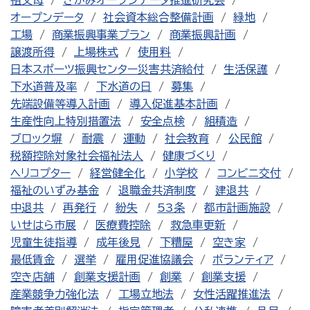
祖父母
さがみオープンデータ推進研究会
オープンデータ
社会資本総合整備計画
緑地
工場
商業振興事業プラン
商業振興計画
譲渡所得
上場株式
使用料
日本スポーツ振興センター災害共済給付
生活保護
下水道普及率
下水道の日
募集
先端設備等導入計画
導入促進基本計画
生産性向上特別措置法
安全点検
組積造
ブロック塀
耐震
運動
社会教育
公民館
税額控除対象社会福祉法人
健康づくり
ヘリコプター
経営健全化
小学校
コンビニ交付
福祉のいずみ基金
退職金共済制度
建退共
中退共
再発行
紛失
53条
都市計画施設
いせはら市展
医療費控除
救急車更新
児童生徒指導
成年後見
下糟屋
空き家
最低賃金
選挙
雇用促進協議会
ボランティア
空き店舗
創業支援計画
創業
創業支援
産業競争力強化法
工場立地法
女性活躍推進法