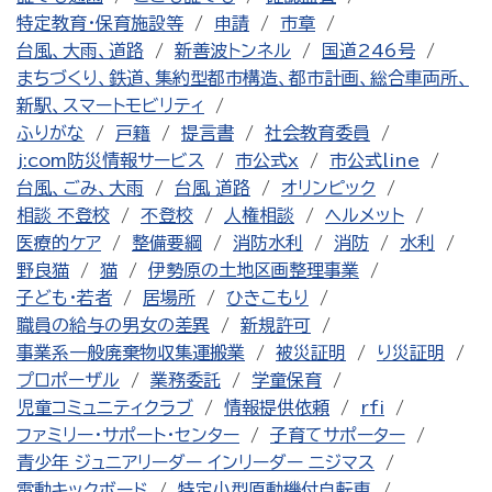
特定教育・保育施設等
申請
市章
台風、大雨、道路
新善波トンネル
国道246号
まちづくり、鉄道、集約型都市構造、都市計画、総合車両所、
新駅、スマートモビリティ
ふりがな
戸籍
提言書
社会教育委員
j:com防災情報サービス
市公式x
市公式line
台風、ごみ、大雨
台風 道路
オリンピック
相談 不登校
不登校
人権相談
ヘルメット
医療的ケア
整備要綱
消防水利
消防
水利
野良猫
猫
伊勢原の土地区画整理事業
子ども・若者
居場所
ひきこもり
職員の給与の男女の差異
新規許可
事業系一般廃棄物収集運搬業
被災証明
り災証明
プロポーザル
業務委託
学童保育
児童コミュニティクラブ
情報提供依頼
rfi
ファミリー・サポート・センター
子育てサポーター
青少年 ジュニアリーダー インリーダー ニジマス
電動キックボード
特定小型原動機付自転車