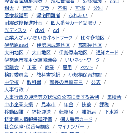
障害者差別解消法
指定管理者
公私連携
品目
粗大
有害
プラ
不燃
可燃
分別
医療救護所
帰宅困難者
ふれあい
耐震改修促進計画
個人番号カード受取り
光ディスク
dvd
cd
企業人ざいいきいきネットワーク
比々多地区
伊勢原aed
伊勢原成瀬地区
高部屋地区
大田地区
大山地区
伊勢原南地区
通知カード
伊勢原市雇用促進協議会
いいネットワーク
協議会
工業
商業
雇用
ペット
検討委員会
教科書採択
小規模保育施設
中学校
教科書
部長の目標宣言
公表
人事行政
人事行政の運営等の状況の公表に関する条例
集積所
中小企業支援
見本市
年金
扶養
課税
移動困難
福祉運送
転籍届
離婚届
下水道
特定個人情報保護評価
個人番号カード
社会保障・税番号制度
マイナンバー