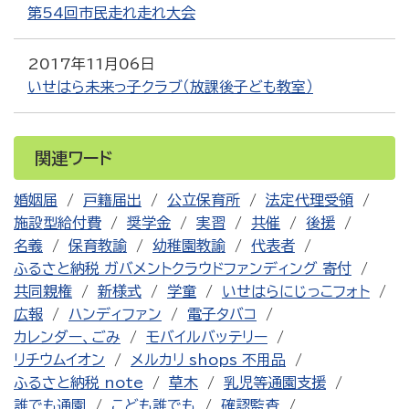
第54回市民走れ走れ大会
2017年11月06日
いせはら未来っ子クラブ（放課後子ども教室）
関連ワード
婚姻届
戸籍届出
公立保育所
法定代理受領
施設型給付費
奨学金
実習
共催
後援
名義
保育教諭
幼稚園教諭
代表者
ふるさと納税 ガバメントクラウドファンディング 寄付
共同親権
新様式
学童
いせはらにじっこフォト
広報
ハンディファン
電子タバコ
カレンダー、ごみ
モバイルバッテリー
リチウムイオン
メルカリ shops 不用品
ふるさと納税 note
草木
乳児等通園支援
誰でも通園
こども誰でも
確認監査