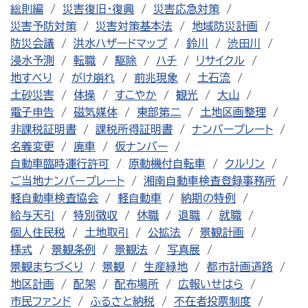
総則編
災害復旧・復興
災害応急対策
災害予防対策
災害対策基本法
地域防災計画
防災会議
洪水ハザードマップ
鈴川
渋田川
浸水予測
転職
駆除
ハチ
リサイクル
地すべり
がけ崩れ
前兆現象
土石流
土砂災害
体操
すこやか
観光
大山
電子申告
磁気媒体
東部第二
土地区画整理
非課税証明書
課税所得証明書
ナンバープレート
名義変更
廃車
仮ナンバー
自動車臨時運行許可
原動機付自転車
クルリン
ご当地ナンバープレート
湘南自動車検査登録事務所
軽自動車検査協会
軽自動車
納期の特例
給与天引
特別徴収
休職
退職
就職
個人住民税
土地取引
公拡法
景観計画
様式
景観条例
景観法
写真展
景観まちづくり
景観
生産緑地
都市計画道路
地区計画
配架
配布場所
広報いせはら
市民ファンド
ふるさと納税
不在者投票制度