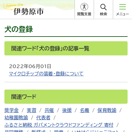
閲覧支援
検索
メニュー
犬の登録
関連ワード「犬の登録」の記事一覧
2022年06月01日
マイクロチップの装着・登録について
関連ワード
奨学金
実習
共催
後援
名義
保育教諭
幼稚園教諭
代表者
ふるさと納税 ガバメントクラウドファンディング 寄付