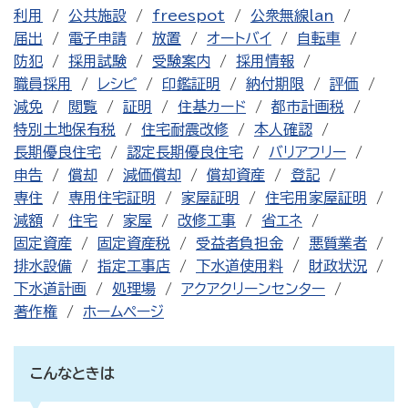
利用
公共施設
freespot
公衆無線lan
届出
電子申請
放置
オートバイ
自転車
防犯
採用試験
受験案内
採用情報
職員採用
レシピ
印鑑証明
納付期限
評価
減免
閲覧
証明
住基カード
都市計画税
特別土地保有税
住宅耐震改修
本人確認
長期優良住宅
認定長期優良住宅
バリアフリー
申告
償却
減価償却
償却資産
登記
専住
専用住宅証明
家屋証明
住宅用家屋証明
減額
住宅
家屋
改修工事
省エネ
固定資産
固定資産税
受益者負担金
悪質業者
排水設備
指定工事店
下水道使用料
財政状況
下水道計画
処理場
アクアクリーンセンター
著作権
ホームページ
こんなときは