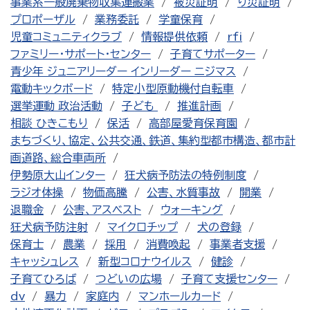
事業系一般廃棄物収集運搬業
被災証明
り災証明
プロポーザル
業務委託
学童保育
児童コミュニティクラブ
情報提供依頼
rfi
ファミリー・サポート・センター
子育てサポーター
青少年 ジュニアリーダー インリーダー ニジマス
電動キックボード
特定小型原動機付自転車
選挙運動 政治活動
子ども
推進計画
相談 ひきこもり
保活
高部屋愛育保育園
まちづくり、協定、公共交通、鉄道、集約型都市構造、都市計
画道路、総合車両所
伊勢原大山インター
狂犬病予防法の特例制度
ラジオ体操
物価高騰
公害、水質事故
開業
退職金
公害、アスベスト
ウォーキング
狂犬病予防注射
マイクロチップ
犬の登録
保育士
農業
採用
消費喚起
事業者支援
キャッシュレス
新型コロナウイルス
健診
子育てひろば
つどいの広場
子育て支援センター
dv
暴力
家庭内
マンホールカード