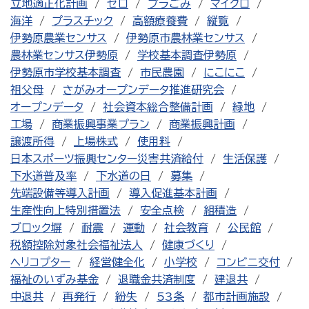
立地適正化計画
ゼロ
プラごみ
マイクロ
海洋
プラスチック
高額療養費
縦覧
伊勢原農業センサス
伊勢原市農林業センサス
農林業センサス伊勢原
学校基本調査伊勢原
伊勢原市学校基本調査
市民農園
にこにこ
祖父母
さがみオープンデータ推進研究会
オープンデータ
社会資本総合整備計画
緑地
工場
商業振興事業プラン
商業振興計画
譲渡所得
上場株式
使用料
日本スポーツ振興センター災害共済給付
生活保護
下水道普及率
下水道の日
募集
先端設備等導入計画
導入促進基本計画
生産性向上特別措置法
安全点検
組積造
ブロック塀
耐震
運動
社会教育
公民館
税額控除対象社会福祉法人
健康づくり
ヘリコプター
経営健全化
小学校
コンビニ交付
福祉のいずみ基金
退職金共済制度
建退共
中退共
再発行
紛失
53条
都市計画施設