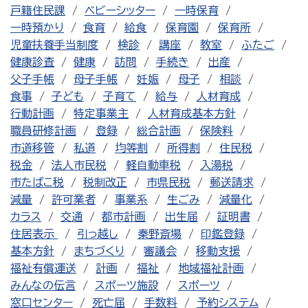
戸籍住民課
ベビーシッター
一時保育
一時預かり
食育
給食
保育園
保育所
児童扶養手当制度
検診
講座
教室
ふたご
健康診査
健康
訪問
手続き
出産
父子手帳
母子手帳
妊娠
母子
相談
食事
子ども
子育て
給与
人材育成
行動計画
特定事業主
人材育成基本方針
職員研修計画
登録
総合計画
保険料
市道移管
私道
均等割
所得割
住民税
税金
法人市民税
軽自動車税
入湯税
市たばこ税
税制改正
市県民税
郵送請求
減量
許可業者
事業系
生ごみ
減量化
カラス
交通
都市計画
出生届
証明書
住居表示
引っ越し
秦野斎場
印鑑登録
基本方針
まちづくり
審議会
移動支援
福祉有償運送
計画
福祉
地域福祉計画
みんなの伝言
スポーツ施設
スポーツ
窓口センター
死亡届
手数料
予約システム