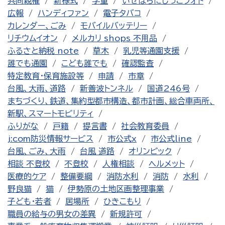
共同親権
新様式
学童
いせはらにじっこフォト
広報
ハンディファン
電子タバコ
カレンダー、ごみ
モバイルバッテリー
リチウムイオン
メルカリ shops 不用品
ふるさと納税 note
草木
乳児等通園支援
誰でも通園
こども誰でも
確認監査
特定教育・保育施設等
申請
市章
台風、大雨、道路
新善波トンネル
国道246号
まちづくり、鉄道、集約型都市構造、都市計画、総合車両所、
新駅、スマートモビリティ
ふりがな
戸籍
提言書
社会教育委員
j:com防災情報サービス
市公式x
市公式line
台風、ごみ、大雨
台風 道路
オリンピック
相談 不登校
不登校
人権相談
ヘルメット
医療的ケア
整備要綱
消防水利
消防
水利
野良猫
猫
伊勢原の土地区画整理事業
子ども・若者
居場所
ひきこもり
職員の給与の男女の差異
新規許可