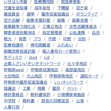
いせはら市展
医療費控除
救急車更新
児童生徒指導
成年後見
下糟屋
空き家
最低賃金
選挙
雇用促進協議会
ボランティア
空き店舗
創業支援計画
創業
創業支援
産業競争力強化法
工場立地法
女性活躍推進法
障害者差別解消法
指定管理者
公私連携
品目
粗大
有害
プラ
不燃
可燃
分別
医療救護所
帰宅困難者
ふれあい
耐震改修促進計画
個人番号カード受取り
光ディスク
dvd
cd
企業人ざいいきいきネットワーク
比々多地区
伊勢原aed
伊勢原成瀬地区
高部屋地区
大田地区
大山地区
伊勢原南地区
通知カード
伊勢原市雇用促進協議会
いいネットワーク
協議会
工業
商業
雇用
ペット
検討委員会
教科書採択
小規模保育施設
中学校
教科書
部長の目標宣言
公表
人事行政