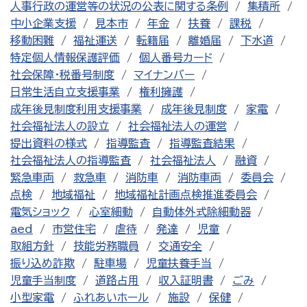
人事行政の運営等の状況の公表に関する条例
集積所
中小企業支援
見本市
年金
扶養
課税
移動困難
福祉運送
転籍届
離婚届
下水道
特定個人情報保護評価
個人番号カード
社会保障・税番号制度
マイナンバー
日常生活自立支援事業
権利擁護
成年後見制度利用支援事業
成年後見制度
家電
社会福祉法人の設立
社会福祉法人の運営
提出資料の様式
指導監査
指導監査結果
社会福祉法人の指導監査
社会福祉法人
融資
緊急車両
救急車
消防車
消防車両
委員会
点検
地域福祉
地域福祉計画点検推進委員会
電気ショック
心室細動
自動体外式除細動器
aed
市営住宅
虐待
発達
児童
取組方針
技能労務職員
交通安全
振り込め詐欺
駐車場
児童扶養手当
児童手当制度
道路占用
収入証明書
ごみ
小型家電
ふれあいホール
施設
保健