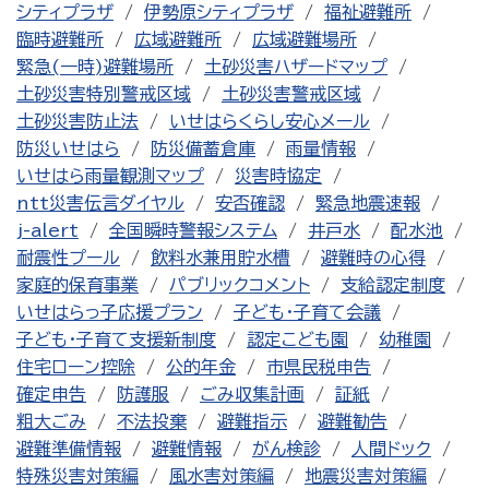
シティプラザ
伊勢原シティプラザ
福祉避難所
臨時避難所
広域避難所
広域避難場所
緊急(一時)避難場所
土砂災害ハザードマップ
土砂災害特別警戒区域
土砂災害警戒区域
土砂災害防止法
いせはらくらし安心メール
防災いせはら
防災備蓄倉庫
雨量情報
いせはら雨量観測マップ
災害時協定
ntt災害伝言ダイヤル
安否確認
緊急地震速報
j-alert
全国瞬時警報システム
井戸水
配水池
耐震性プール
飲料水兼用貯水槽
避難時の心得
家庭的保育事業
パブリックコメント
支給認定制度
いせはらっ子応援プラン
子ども・子育て会議
子ども・子育て支援新制度
認定こども園
幼稚園
住宅ローン控除
公的年金
市県民税申告
確定申告
防護服
ごみ収集計画
証紙
粗大ごみ
不法投棄
避難指示
避難勧告
避難準備情報
避難情報
がん検診
人間ドック
特殊災害対策編
風水害対策編
地震災害対策編