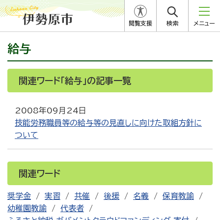
閲覧支援
検索
メニュー
給与
関連ワード「給与」の記事一覧
2008年09月24日
技能労務職員等の給与等の見直しに向けた取組方針に
ついて
関連ワード
奨学金
実習
共催
後援
名義
保育教諭
幼稚園教諭
代表者