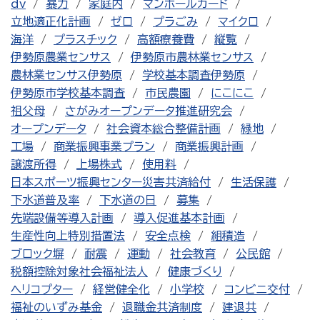
dv
暴力
家庭内
マンホールカード
立地適正化計画
ゼロ
プラごみ
マイクロ
海洋
プラスチック
高額療養費
縦覧
伊勢原農業センサス
伊勢原市農林業センサス
農林業センサス伊勢原
学校基本調査伊勢原
伊勢原市学校基本調査
市民農園
にこにこ
祖父母
さがみオープンデータ推進研究会
オープンデータ
社会資本総合整備計画
緑地
工場
商業振興事業プラン
商業振興計画
譲渡所得
上場株式
使用料
日本スポーツ振興センター災害共済給付
生活保護
下水道普及率
下水道の日
募集
先端設備等導入計画
導入促進基本計画
生産性向上特別措置法
安全点検
組積造
ブロック塀
耐震
運動
社会教育
公民館
税額控除対象社会福祉法人
健康づくり
ヘリコプター
経営健全化
小学校
コンビニ交付
福祉のいずみ基金
退職金共済制度
建退共