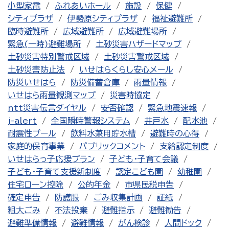
小型家電
ふれあいホール
施設
保健
シティプラザ
伊勢原シティプラザ
福祉避難所
臨時避難所
広域避難所
広域避難場所
緊急(一時)避難場所
土砂災害ハザードマップ
土砂災害特別警戒区域
土砂災害警戒区域
土砂災害防止法
いせはらくらし安心メール
防災いせはら
防災備蓄倉庫
雨量情報
いせはら雨量観測マップ
災害時協定
ntt災害伝言ダイヤル
安否確認
緊急地震速報
j-alert
全国瞬時警報システム
井戸水
配水池
耐震性プール
飲料水兼用貯水槽
避難時の心得
家庭的保育事業
パブリックコメント
支給認定制度
いせはらっ子応援プラン
子ども・子育て会議
子ども・子育て支援新制度
認定こども園
幼稚園
住宅ローン控除
公的年金
市県民税申告
確定申告
防護服
ごみ収集計画
証紙
粗大ごみ
不法投棄
避難指示
避難勧告
避難準備情報
避難情報
がん検診
人間ドック