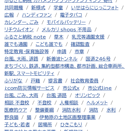
ふるさと納税 ガバメントクラウドファンディング 寄付
共同親権
新様式
学童
いせはらにじっこフォト
広報
ハンディファン
電子タバコ
カレンダー、ごみ
モバイルバッテリー
リチウムイオン
メルカリ shops 不用品
ふるさと納税 note
草木
乳児等通園支援
誰でも通園
こども誰でも
確認監査
特定教育・保育施設等
申請
市章
台風、大雨、道路
新善波トンネル
国道246号
まちづくり、鉄道、集約型都市構造、都市計画、総合車両所、
新駅、スマートモビリティ
ふりがな
戸籍
提言書
社会教育委員
j:com防災情報サービス
市公式x
市公式line
台風、ごみ、大雨
台風 道路
オリンピック
相談 不登校
不登校
人権相談
ヘルメット
医療的ケア
整備要綱
消防水利
消防
水利
野良猫
猫
伊勢原の土地区画整理事業
子ども・若者
居場所
ひきこもり