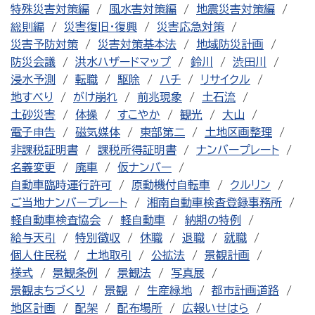
特殊災害対策編
風水害対策編
地震災害対策編
総則編
災害復旧・復興
災害応急対策
災害予防対策
災害対策基本法
地域防災計画
防災会議
洪水ハザードマップ
鈴川
渋田川
浸水予測
転職
駆除
ハチ
リサイクル
地すべり
がけ崩れ
前兆現象
土石流
土砂災害
体操
すこやか
観光
大山
電子申告
磁気媒体
東部第二
土地区画整理
非課税証明書
課税所得証明書
ナンバープレート
名義変更
廃車
仮ナンバー
自動車臨時運行許可
原動機付自転車
クルリン
ご当地ナンバープレート
湘南自動車検査登録事務所
軽自動車検査協会
軽自動車
納期の特例
給与天引
特別徴収
休職
退職
就職
個人住民税
土地取引
公拡法
景観計画
様式
景観条例
景観法
写真展
景観まちづくり
景観
生産緑地
都市計画道路
地区計画
配架
配布場所
広報いせはら