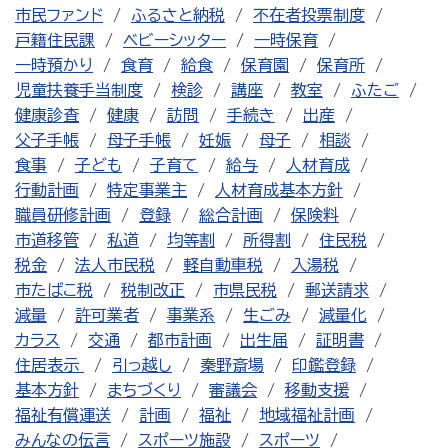
市民ファンド
ふるさと納税
不在者投票制度
戸籍住民課
ベビーシッター
一時保育
一時預かり
食育
給食
保育園
保育所
児童扶養手当制度
検診
講座
教室
ふたご
健康診査
健康
訪問
手続き
出産
父子手帳
母子手帳
妊娠
母子
相談
食事
子ども
子育て
給与
人材育成
行動計画
特定事業主
人材育成基本方針
職員研修計画
登録
総合計画
保険料
市道移管
私道
均等割
所得割
住民税
税金
法人市民税
軽自動車税
入湯税
市たばこ税
税制改正
市県民税
郵送請求
減量
許可業者
事業系
生ごみ
減量化
カラス
交通
都市計画
出生届
証明書
住居表示
引っ越し
秦野斎場
印鑑登録
基本方針
まちづくり
審議会
移動支援
福祉有償運送
計画
福祉
地域福祉計画
みんなの伝言
スポーツ施設
スポーツ