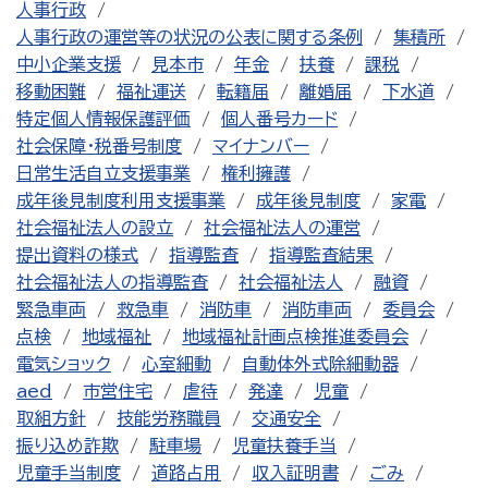
人事行政
人事行政の運営等の状況の公表に関する条例
集積所
中小企業支援
見本市
年金
扶養
課税
移動困難
福祉運送
転籍届
離婚届
下水道
特定個人情報保護評価
個人番号カード
社会保障・税番号制度
マイナンバー
日常生活自立支援事業
権利擁護
成年後見制度利用支援事業
成年後見制度
家電
社会福祉法人の設立
社会福祉法人の運営
提出資料の様式
指導監査
指導監査結果
社会福祉法人の指導監査
社会福祉法人
融資
緊急車両
救急車
消防車
消防車両
委員会
点検
地域福祉
地域福祉計画点検推進委員会
電気ショック
心室細動
自動体外式除細動器
aed
市営住宅
虐待
発達
児童
取組方針
技能労務職員
交通安全
振り込め詐欺
駐車場
児童扶養手当
児童手当制度
道路占用
収入証明書
ごみ