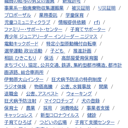
職員の給与の男女の差異
新規許可
事業系一般廃棄物収集運搬業
被災証明
り災証明
プロポーザル
業務委託
学童保育
児童コミュニティクラブ
情報提供依頼
rfi
ファミリー・サポート・センター
子育てサポーター
青少年 ジュニアリーダー インリーダー ニジマス
電動キックボード
特定小型原動機付自転車
選挙運動 政治活動
子ども
推進計画
相談 ひきこもり
保活
高部屋愛育保育園
まちづくり、協定、公共交通、鉄道、集約型都市構造、都市計
画道路、総合車両所
伊勢原大山インター
狂犬病予防法の特例制度
ラジオ体操
物価高騰
公害、水質事故
開業
退職金
公害、アスベスト
ウォーキング
狂犬病予防注射
マイクロチップ
犬の登録
保育士
農業
採用
消費喚起
事業者支援
キャッシュレス
新型コロナウイルス
健診
子育てひろば
つどいの広場
子育て支援センター