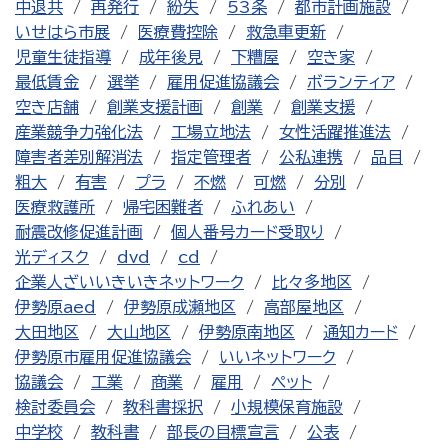
中退共
再発行
紛失
53条
都市計画施設
いせはら市展
医療費控除
救急車更新
児童生徒指導
成年後見
下糟屋
空き家
最低賃金
選挙
雇用促進協議会
ボランティア
空き店舗
創業支援計画
創業
創業支援
産業競争力強化法
工場立地法
女性活躍推進法
障害者差別解消法
指定管理者
公私連携
品目
粗大
有害
プラ
不燃
可燃
分別
医療救護所
帰宅困難者
ふれあい
耐震改修促進計画
個人番号カード受取り
光ディスク
dvd
cd
企業人ざいいきいきネットワーク
比々多地区
伊勢原aed
伊勢原成瀬地区
高部屋地区
大田地区
大山地区
伊勢原南地区
通知カード
伊勢原市雇用促進協議会
いいネットワーク
協議会
工業
商業
雇用
ペット
検討委員会
教科書採択
小規模保育施設
中学校
教科書
部長の目標宣言
公表