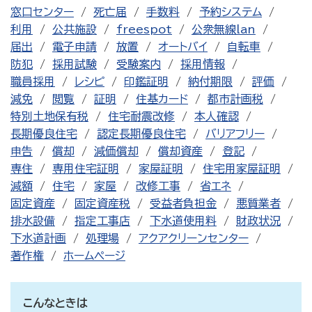
窓口センター
死亡届
手数料
予約システム
利用
公共施設
freespot
公衆無線lan
届出
電子申請
放置
オートバイ
自転車
防犯
採用試験
受験案内
採用情報
職員採用
レシピ
印鑑証明
納付期限
評価
減免
閲覧
証明
住基カード
都市計画税
特別土地保有税
住宅耐震改修
本人確認
長期優良住宅
認定長期優良住宅
バリアフリー
申告
償却
減価償却
償却資産
登記
専住
専用住宅証明
家屋証明
住宅用家屋証明
減額
住宅
家屋
改修工事
省エネ
固定資産
固定資産税
受益者負担金
悪質業者
排水設備
指定工事店
下水道使用料
財政状況
下水道計画
処理場
アクアクリーンセンター
著作権
ホームページ
こんなときは