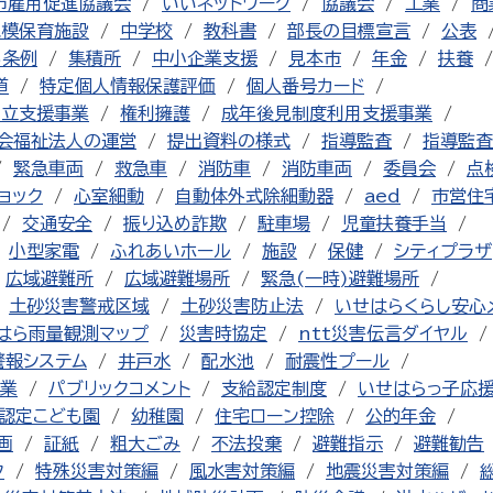
市雇用促進協議会
いいネットワーク
協議会
工業
商
規模保育施設
中学校
教科書
部長の目標宣言
公表
る条例
集積所
中小企業支援
見本市
年金
扶養
道
特定個人情報保護評価
個人番号カード
自立支援事業
権利擁護
成年後見制度利用支援事業
会福祉法人の運営
提出資料の様式
指導監査
指導監査
緊急車両
救急車
消防車
消防車両
委員会
点
ョック
心室細動
自動体外式除細動器
aed
市営住
交通安全
振り込め詐欺
駐車場
児童扶養手当
小型家電
ふれあいホール
施設
保健
シティプラザ
広域避難所
広域避難場所
緊急(一時)避難場所
土砂災害警戒区域
土砂災害防止法
いせはらくらし安心
はら雨量観測マップ
災害時協定
ntt災害伝言ダイヤル
警報システム
井戸水
配水池
耐震性プール
業
パブリックコメント
支給認定制度
いせはらっ子応
認定こども園
幼稚園
住宅ローン控除
公的年金
画
証紙
粗大ごみ
不法投棄
避難指示
避難勧告
ク
特殊災害対策編
風水害対策編
地震災害対策編