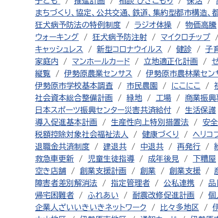
子ども
推進計画
相談 ひきこもり
保活
まちづくり、協定、公共交通、鉄道、集約型都市構造、
狂犬病予防法の特例制度
ラジオ体操
物価高騰
ウォーキング
狂犬病予防注射
マイクロチップ
キャッシュレス
新型コロナウイルス
健診
子
家庭内
マンホールカード
立地適正化計画
縦覧
伊勢原農業センサス
伊勢原市農林業セン
伊勢原市学校基本調査
市民農園
にこにこ
社会資本総合整備計画
緑地
工場
商業振興
日本スポーツ振興センター災害共済給付
生活保護
導入促進基本計画
生産性向上特別措置法
安全
税額控除対象社会福祉法人
健康づくり
ヘリコ
退職金共済制度
建退共
中退共
再発行
救急車更新
児童生徒指導
成年後見
下糟屋
空き店舗
創業支援計画
創業
創業支援
障害者差別解消法
指定管理者
公私連携
品
帰宅困難者
ふれあい
耐震改修促進計画
個
企業人ざいいきいきネットワーク
比々多地区