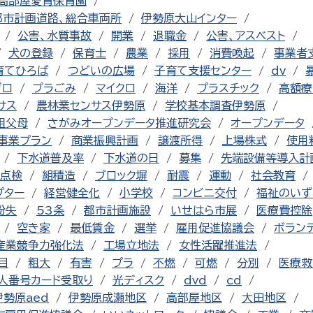
高部屋愛育保育園
都市計画道路、総合車両所
伊勢原大山インター
公害、水質事故
開業
退職金
公害、アスベスト
犬の登録
保育士
農業
採用
消費喚起
事業者
育てひろば
つどいの広場
子育て支援センター
dv
ゼロ
プラごみ
マイクロ
海洋
プラスチック
高額療
サス
農林業センサス伊勢原
学校基本調査伊勢原
祖父母
さがみオープンデータ推進研究会
オープンデータ
事業プラン
商業振興計画
譲渡所得
上場株式
使用
下水道普及率
下水道の日
募集
先端設備等導入計
点検
組積造
ブロック塀
耐震
運動
社会教育
プター
経営健全化
小学校
コンビニ交付
福祉のいず
紛失
53条
都市計画施設
いせはら市展
医療費控除
空き家
最低賃金
選挙
雇用促進協議会
ボラン
産業競争力強化法
工場立地法
女性活躍推進法
目
粗大
有害
プラ
不燃
可燃
分別
医療救
人番号カード受取り
光ディスク
dvd
cd
伊勢原aed
伊勢原成瀬地区
高部屋地区
大田地区