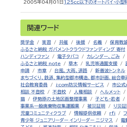
2005年04月01日
125cc以下のオートバイ・小
関連ワード
奨学金
実習
共催
後援
名義
保育教
ふるさと納税 ガバメントクラウドファンディング 寄付
ハンディファン
電子タバコ
カレンダー、ごみ
ふるさと納税 note
草木
乳児等通園支援
申請
市章
台風、大雨、道路
新善波トンネル
まちづくり、鉄道、集約型都市構造、都市計画、総合車
社会教育委員
j:com防災情報サービス
市公式
相談 不登校
不登校
人権相談
ヘルメット
猫
伊勢原の土地区画整理事業
子ども・若者
事業系一般廃棄物収集運搬業
被災証明
り災証
児童コミュニティクラブ
情報提供依頼
rfi
青少年 ジュニアリーダー インリーダー ニジマス
電