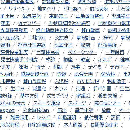
災害対策基本法
地域防災計画
防災会議
洪水ハザー
チ
リサイクル
地すべり
がけ崩れ
前兆現象
土石
電子申告
磁気媒体
東部第二
土地区画整理
非課税
廃車
仮ナンバー
自動車臨時運行許可
原動機付自転
査登録事務所
軽自動車検査協会
軽自動車
納期の特
個人住民税
土地取引
公拡法
景観計画
様式
景観
産緑地
都市計画道路
地区計画
配架
配布場所
不在者投票制度
戸籍住民課
ベビーシッター
一時保育
児童扶養手当制度
検診
講座
教室
ふたご
健康
子手帳
妊娠
母子
相談
食事
子ども
子育て
本方針
職員研修計画
登録
総合計画
保険料
市
人市民税
軽自動車税
入湯税
市たばこ税
税制改正
系
生ごみ
減量化
カラス
交通
都市計画
出生
鑑登録
基本方針
まちづくり
審議会
移動支援
みんなの伝言
スポーツ施設
スポーツ
窓口センター
espot
公衆無線lan
届出
電子申請
放置
オー
報
職員採用
レシピ
印鑑証明
納付期限
評価
土地保有税
住宅耐震改修
本人確認
長期優良住宅