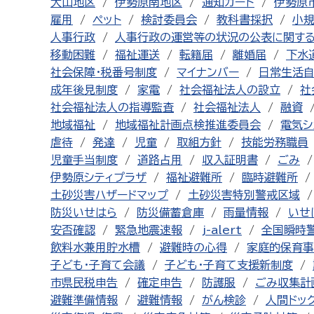
大山地区
伊勢原南地区
通知カード
伊勢原
雇用
ペット
検討委員会
教科書採択
小
人事行政
人事行政の運営等の状況の公表に関す
移動困難
福祉運送
転籍届
離婚届
下水
社会保障・税番号制度
マイナンバー
日常生活
成年後見制度
家電
社会福祉法人の設立
社
社会福祉法人の指導監査
社会福祉法人
融資
地域福祉
地域福祉計画点検推進委員会
電気シ
虐待
発達
児童
取組方針
技能労務職員
児童手当制度
道路占用
収入証明書
ごみ
伊勢原シティプラザ
福祉避難所
臨時避難所
土砂災害ハザードマップ
土砂災害特別警戒区域
防災いせはら
防災備蓄倉庫
雨量情報
いせ
安否確認
緊急地震速報
j-alert
全国瞬時
飲料水兼用貯水槽
避難時の心得
家庭的保育事
子ども・子育て会議
子ども・子育て支援新制度
市県民税申告
確定申告
防護服
ごみ収集計
避難準備情報
避難情報
がん検診
人間ドッ