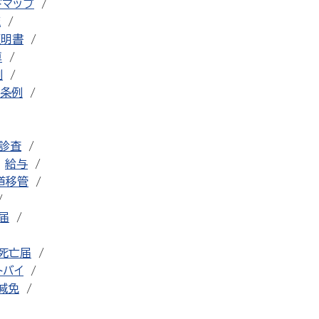
ドマップ
流
証明書
車
例
条例
診査
給与
道移管
届
死亡届
トバイ
減免