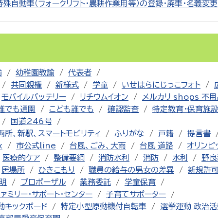
型特殊自動車（フォークリフト・農耕作業用等）の登録・廃車・名義変更
諭
幼稚園教諭
代表者
共同親権
新様式
学童
いせはらにじっこフォト
モバイルバッテリー
リチウムイオン
メルカリ shops 不
誰でも通園
こども誰でも
確認監査
特定教育・保育施
国道246号
両所、新駅、スマートモビリティ
ふりがな
戸籍
提言書
x
市公式line
台風、ごみ、大雨
台風 道路
オリンピ
医療的ケア
整備要綱
消防水利
消防
水利
野良
居場所
ひきこもり
職員の給与の男女の差異
新規許
明
プロポーザル
業務委託
学童保育
ファミリー・サポート・センター
子育てサポーター
動キックボード
特定小型原動機付自転車
選挙運動 政治活