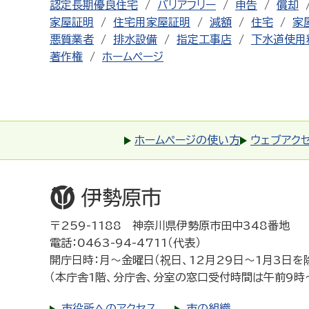
認定長期優良住宅
バリアフリー
申告
償却
家屋証明
住宅用家屋証明
減額
住宅
家
悪質業者
排水設備
指定工事店
下水道使用
著作権
ホームページ
ホームページの使い方
ウェブアク
〒259-1188 神奈川県伊勢原市田中348番地
電話：0463-94-4711（代表）
開庁日時：月～金曜日（祝日、12月29日～1月3日を
（本庁舎1階、分庁舎、分室の窓口受付時間は午前9時
市役所へのアクセス
市の組織