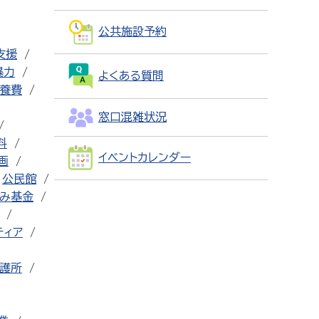
公共施設予約
支援
暴力
よくある質問
養費
窓口混雑状況
料
イベントカレンダー
画
公民館
み基金
ティア
護所