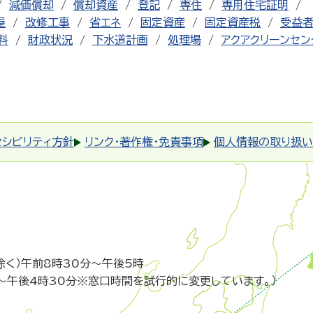
減価償却
償却資産
登記
専住
専用住宅証明
屋
改修工事
省エネ
固定資産
固定資産税
受益
料
財政状況
下水道計画
処理場
アクアクリーンセン
セシビリティ方針
リンク・著作権・免責事項
個人情報の取り扱い
除く）午前8時30分～午後5時
～午後4時30分※窓口時間を試行的に変更しています。）