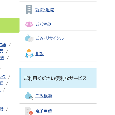
就職・退職
おくやみ
ごみ・リサイクル
広報
用品
相談
設等
ック
ご利用ください便利なサービス
猫
可
ごみ検索
動
電子申請