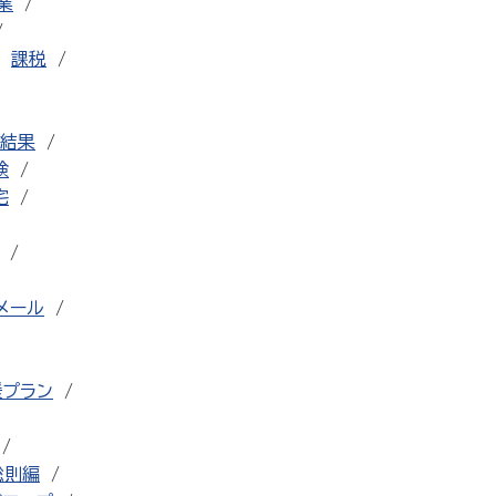
業
課税
結果
検
宅
メール
援プラン
総則編