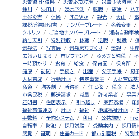
災害復旧・復興
災害応急対策
災害予防対策
鈴川
渋田川
浸水予測
転職
駆除
ハ
土砂災害
体操
すこやか
観光
大山
課税所得証明書
ナンバープレート
名義変更
クルリン
ご当地ナンバープレート
湘南自動車検
給与天引
特別徴収
休職
退職
就職
景観法
写真展
景観まちづくり
景観
生
広報いせはら
市民ファンド
ふるさと納税
一時預かり
食育
給食
保育園
保育所
健康
訪問
手続き
出産
父子手帳
母
人材育成
行動計画
特定事業主
人材育成基
私道
均等割
所得割
住民税
税金
法
市県民税
郵送請求
減量
許可業者
事業
証明書
住居表示
引っ越し
秦野斎場
印
福祉有償運送
計画
福祉
地域福祉計画
手数料
予約システム
利用
公共施設
fre
自転車
防犯
採用試験
受験案内
採用情
閲覧
証明
住基カード
都市計画税
特別