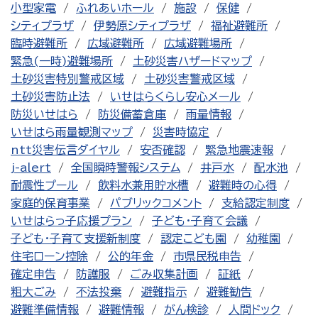
小型家電
ふれあいホール
施設
保健
シティプラザ
伊勢原シティプラザ
福祉避難所
臨時避難所
広域避難所
広域避難場所
緊急(一時)避難場所
土砂災害ハザードマップ
土砂災害特別警戒区域
土砂災害警戒区域
土砂災害防止法
いせはらくらし安心メール
防災いせはら
防災備蓄倉庫
雨量情報
いせはら雨量観測マップ
災害時協定
ntt災害伝言ダイヤル
安否確認
緊急地震速報
j-alert
全国瞬時警報システム
井戸水
配水池
耐震性プール
飲料水兼用貯水槽
避難時の心得
家庭的保育事業
パブリックコメント
支給認定制度
いせはらっ子応援プラン
子ども・子育て会議
子ども・子育て支援新制度
認定こども園
幼稚園
住宅ローン控除
公的年金
市県民税申告
確定申告
防護服
ごみ収集計画
証紙
粗大ごみ
不法投棄
避難指示
避難勧告
避難準備情報
避難情報
がん検診
人間ドック