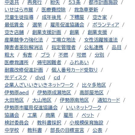
中退共
再発行
紛失
53条
都市計画施設
いせはら市展
医療費控除
救急車更新
児童生徒指導
成年後見
下糟屋
空き家
最低賃金
選挙
雇用促進協議会
ボランティア
空き店舗
創業支援計画
創業
創業支援
産業競争力強化法
工場立地法
女性活躍推進法
障害者差別解消法
指定管理者
公私連携
品目
粗大
有害
プラ
不燃
可燃
分別
医療救護所
帰宅困難者
ふれあい
耐震改修促進計画
個人番号カード受取り
光ディスク
dvd
cd
企業人ざいいきいきネットワーク
比々多地区
伊勢原aed
伊勢原成瀬地区
高部屋地区
大田地区
大山地区
伊勢原南地区
通知カード
伊勢原市雇用促進協議会
いいネットワーク
協議会
工業
商業
雇用
ペット
検討委員会
教科書採択
小規模保育施設
中学校
教科書
部長の目標宣言
公表