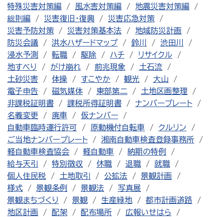
特殊災害対策編
風水害対策編
地震災害対策編
総則編
災害復旧・復興
災害応急対策
災害予防対策
災害対策基本法
地域防災計画
防災会議
洪水ハザードマップ
鈴川
渋田川
浸水予測
転職
駆除
ハチ
リサイクル
地すべり
がけ崩れ
前兆現象
土石流
土砂災害
体操
すこやか
観光
大山
電子申告
磁気媒体
東部第二
土地区画整理
非課税証明書
課税所得証明書
ナンバープレート
名義変更
廃車
仮ナンバー
自動車臨時運行許可
原動機付自転車
クルリン
ご当地ナンバープレート
湘南自動車検査登録事務所
軽自動車検査協会
軽自動車
納期の特例
給与天引
特別徴収
休職
退職
就職
個人住民税
土地取引
公拡法
景観計画
様式
景観条例
景観法
写真展
景観まちづくり
景観
生産緑地
都市計画道路
地区計画
配架
配布場所
広報いせはら