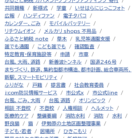
ふるさと納税 ガバメントクラウドファンディング 寄付
共同親権
新様式
学童
いせはらにじっこフォト
広報
ハンディファン
電子タバコ
カレンダー、ごみ
モバイルバッテリー
リチウムイオン
メルカリ shops 不用品
ふるさと納税 note
草木
乳児等通園支援
誰でも通園
こども誰でも
確認監査
特定教育・保育施設等
申請
市章
台風、大雨、道路
新善波トンネル
国道246号
まちづくり、鉄道、集約型都市構造、都市計画、総合車両所、
新駅、スマートモビリティ
ふりがな
戸籍
提言書
社会教育委員
j:com防災情報サービス
市公式x
市公式line
台風、ごみ、大雨
台風 道路
オリンピック
相談 不登校
不登校
人権相談
ヘルメット
医療的ケア
整備要綱
消防水利
消防
水利
野良猫
猫
伊勢原の土地区画整理事業
子ども・若者
居場所
ひきこもり