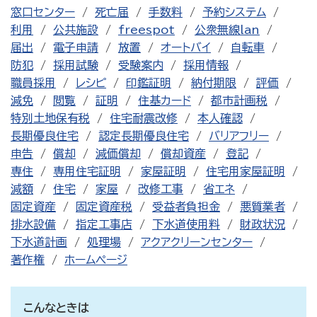
窓口センター
死亡届
手数料
予約システム
利用
公共施設
freespot
公衆無線lan
届出
電子申請
放置
オートバイ
自転車
防犯
採用試験
受験案内
採用情報
職員採用
レシピ
印鑑証明
納付期限
評価
減免
閲覧
証明
住基カード
都市計画税
特別土地保有税
住宅耐震改修
本人確認
長期優良住宅
認定長期優良住宅
バリアフリー
申告
償却
減価償却
償却資産
登記
専住
専用住宅証明
家屋証明
住宅用家屋証明
減額
住宅
家屋
改修工事
省エネ
固定資産
固定資産税
受益者負担金
悪質業者
排水設備
指定工事店
下水道使用料
財政状況
下水道計画
処理場
アクアクリーンセンター
著作権
ホームページ
こんなときは