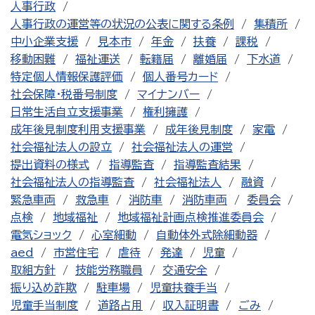
人事行政
人事行政の運営等の状況の公表に関する条例
集積所
中小企業支援
見本市
年金
扶養
課税
移動困難
福祉運送
転籍届
離婚届
下水道
特定個人情報保護評価
個人番号カード
社会保障・税番号制度
マイナンバー
日常生活自立支援事業
権利擁護
成年後見制度利用支援事業
成年後見制度
家電
社会福祉法人の設立
社会福祉法人の運営
提出資料の様式
指導監査
指導監査結果
社会福祉法人の指導監査
社会福祉法人
融資
緊急車両
救急車
消防車
消防車両
委員会
点検
地域福祉
地域福祉計画点検推進委員会
電気ショック
心室細動
自動体外式除細動器
aed
市営住宅
虐待
発達
児童
取組方針
技能労務職員
交通安全
振り込め詐欺
駐車場
児童扶養手当
児童手当制度
道路占用
収入証明書
ごみ