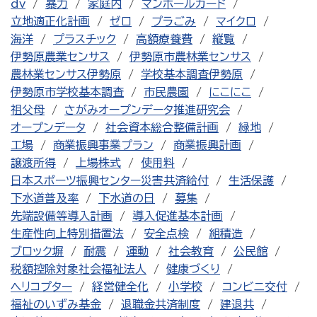
dv
暴力
家庭内
マンホールカード
立地適正化計画
ゼロ
プラごみ
マイクロ
海洋
プラスチック
高額療養費
縦覧
伊勢原農業センサス
伊勢原市農林業センサス
農林業センサス伊勢原
学校基本調査伊勢原
伊勢原市学校基本調査
市民農園
にこにこ
祖父母
さがみオープンデータ推進研究会
オープンデータ
社会資本総合整備計画
緑地
工場
商業振興事業プラン
商業振興計画
譲渡所得
上場株式
使用料
日本スポーツ振興センター災害共済給付
生活保護
下水道普及率
下水道の日
募集
先端設備等導入計画
導入促進基本計画
生産性向上特別措置法
安全点検
組積造
ブロック塀
耐震
運動
社会教育
公民館
税額控除対象社会福祉法人
健康づくり
ヘリコプター
経営健全化
小学校
コンビニ交付
福祉のいずみ基金
退職金共済制度
建退共