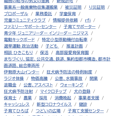
職員の給与の男女の差異
新規許可
事業系一般廃棄物収集運搬業
被災証明
り災証明
プロポーザル
業務委託
学童保育
児童コミュニティクラブ
情報提供依頼
rfi
ファミリー・サポート・センター
子育てサポーター
青少年 ジュニアリーダー インリーダー ニジマス
電動キックボード
特定小型原動機付自転車
選挙運動 政治活動
子ども
推進計画
相談 ひきこもり
保活
高部屋愛育保育園
まちづくり、協定、公共交通、鉄道、集約型都市構造、都市計
画道路、総合車両所
伊勢原大山インター
狂犬病予防法の特例制度
ラジオ体操
物価高騰
公害、水質事故
開業
退職金
公害、アスベスト
ウォーキング
狂犬病予防注射
マイクロチップ
犬の登録
保育士
農業
採用
消費喚起
事業者支援
キャッシュレス
新型コロナウイルス
健診
子育てひろば
つどいの広場
子育て支援センター