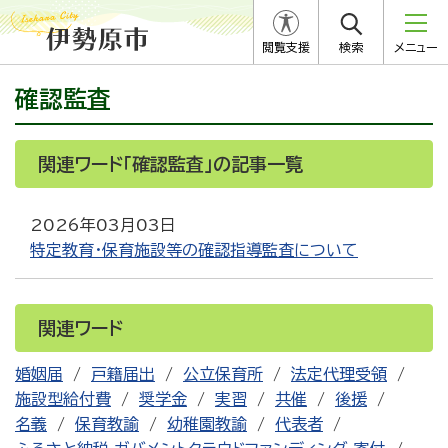
閲覧支援
検索
メニュー
確認監査
関連ワード「確認監査」の記事一覧
2026年03月03日
特定教育・保育施設等の確認指導監査について
関連ワード
婚姻届
戸籍届出
公立保育所
法定代理受領
施設型給付費
奨学金
実習
共催
後援
名義
保育教諭
幼稚園教諭
代表者