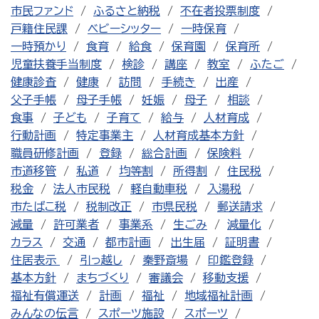
市民ファンド
ふるさと納税
不在者投票制度
戸籍住民課
ベビーシッター
一時保育
一時預かり
食育
給食
保育園
保育所
児童扶養手当制度
検診
講座
教室
ふたご
健康診査
健康
訪問
手続き
出産
父子手帳
母子手帳
妊娠
母子
相談
食事
子ども
子育て
給与
人材育成
行動計画
特定事業主
人材育成基本方針
職員研修計画
登録
総合計画
保険料
市道移管
私道
均等割
所得割
住民税
税金
法人市民税
軽自動車税
入湯税
市たばこ税
税制改正
市県民税
郵送請求
減量
許可業者
事業系
生ごみ
減量化
カラス
交通
都市計画
出生届
証明書
住居表示
引っ越し
秦野斎場
印鑑登録
基本方針
まちづくり
審議会
移動支援
福祉有償運送
計画
福祉
地域福祉計画
みんなの伝言
スポーツ施設
スポーツ