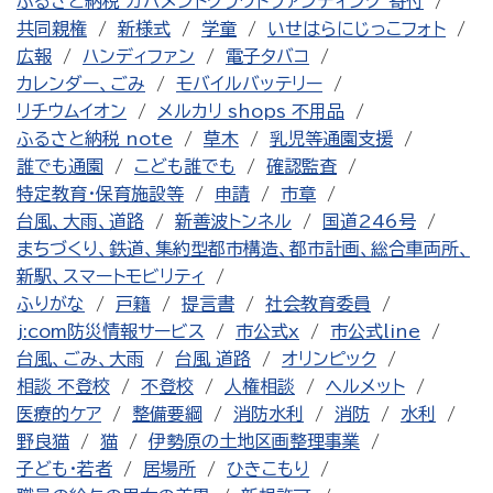
ふるさと納税 ガバメントクラウドファンディング 寄付
共同親権
新様式
学童
いせはらにじっこフォト
広報
ハンディファン
電子タバコ
カレンダー、ごみ
モバイルバッテリー
リチウムイオン
メルカリ shops 不用品
ふるさと納税 note
草木
乳児等通園支援
誰でも通園
こども誰でも
確認監査
特定教育・保育施設等
申請
市章
台風、大雨、道路
新善波トンネル
国道246号
まちづくり、鉄道、集約型都市構造、都市計画、総合車両所、
新駅、スマートモビリティ
ふりがな
戸籍
提言書
社会教育委員
j:com防災情報サービス
市公式x
市公式line
台風、ごみ、大雨
台風 道路
オリンピック
相談 不登校
不登校
人権相談
ヘルメット
医療的ケア
整備要綱
消防水利
消防
水利
野良猫
猫
伊勢原の土地区画整理事業
子ども・若者
居場所
ひきこもり