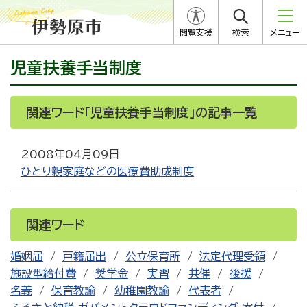
閲覧支援
検索
メニュー
児童扶養手当制度
関連ワード「児童扶養手当制度」の記事一覧
2008年04月09日
ひとり親家庭などの医療費助成制度
関連ワード
婚姻届
戸籍届出
公立保育所
法定代理受領
施設型給付費
奨学金
実習
共催
後援
名義
保育教諭
幼稚園教諭
代表者