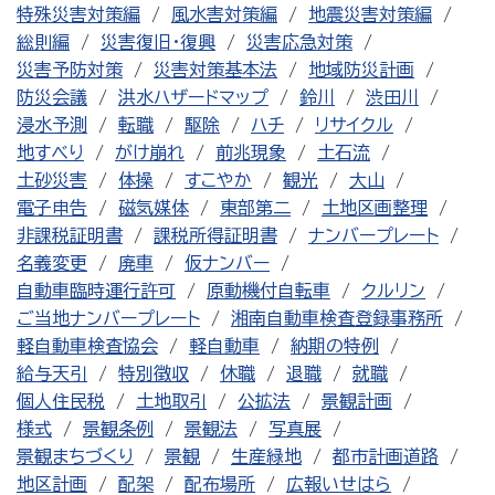
特殊災害対策編
風水害対策編
地震災害対策編
総則編
災害復旧・復興
災害応急対策
災害予防対策
災害対策基本法
地域防災計画
防災会議
洪水ハザードマップ
鈴川
渋田川
浸水予測
転職
駆除
ハチ
リサイクル
地すべり
がけ崩れ
前兆現象
土石流
土砂災害
体操
すこやか
観光
大山
電子申告
磁気媒体
東部第二
土地区画整理
非課税証明書
課税所得証明書
ナンバープレート
名義変更
廃車
仮ナンバー
自動車臨時運行許可
原動機付自転車
クルリン
ご当地ナンバープレート
湘南自動車検査登録事務所
軽自動車検査協会
軽自動車
納期の特例
給与天引
特別徴収
休職
退職
就職
個人住民税
土地取引
公拡法
景観計画
様式
景観条例
景観法
写真展
景観まちづくり
景観
生産緑地
都市計画道路
地区計画
配架
配布場所
広報いせはら