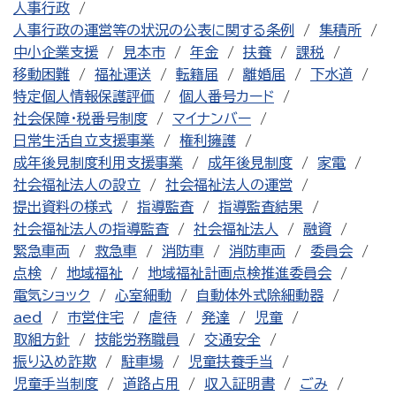
人事行政
人事行政の運営等の状況の公表に関する条例
集積所
中小企業支援
見本市
年金
扶養
課税
移動困難
福祉運送
転籍届
離婚届
下水道
特定個人情報保護評価
個人番号カード
社会保障・税番号制度
マイナンバー
日常生活自立支援事業
権利擁護
成年後見制度利用支援事業
成年後見制度
家電
社会福祉法人の設立
社会福祉法人の運営
提出資料の様式
指導監査
指導監査結果
社会福祉法人の指導監査
社会福祉法人
融資
緊急車両
救急車
消防車
消防車両
委員会
点検
地域福祉
地域福祉計画点検推進委員会
電気ショック
心室細動
自動体外式除細動器
aed
市営住宅
虐待
発達
児童
取組方針
技能労務職員
交通安全
振り込め詐欺
駐車場
児童扶養手当
児童手当制度
道路占用
収入証明書
ごみ