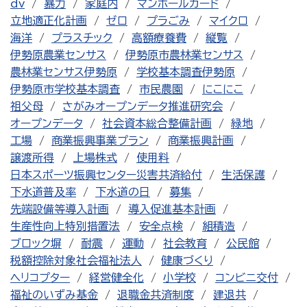
dv
暴力
家庭内
マンホールカード
立地適正化計画
ゼロ
プラごみ
マイクロ
海洋
プラスチック
高額療養費
縦覧
伊勢原農業センサス
伊勢原市農林業センサス
農林業センサス伊勢原
学校基本調査伊勢原
伊勢原市学校基本調査
市民農園
にこにこ
祖父母
さがみオープンデータ推進研究会
オープンデータ
社会資本総合整備計画
緑地
工場
商業振興事業プラン
商業振興計画
譲渡所得
上場株式
使用料
日本スポーツ振興センター災害共済給付
生活保護
下水道普及率
下水道の日
募集
先端設備等導入計画
導入促進基本計画
生産性向上特別措置法
安全点検
組積造
ブロック塀
耐震
運動
社会教育
公民館
税額控除対象社会福祉法人
健康づくり
ヘリコプター
経営健全化
小学校
コンビニ交付
福祉のいずみ基金
退職金共済制度
建退共