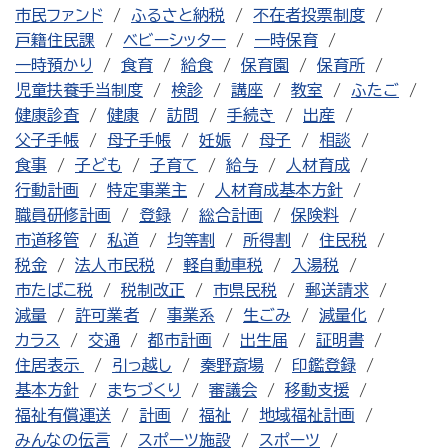
市民ファンド
ふるさと納税
不在者投票制度
戸籍住民課
ベビーシッター
一時保育
一時預かり
食育
給食
保育園
保育所
児童扶養手当制度
検診
講座
教室
ふたご
健康診査
健康
訪問
手続き
出産
父子手帳
母子手帳
妊娠
母子
相談
食事
子ども
子育て
給与
人材育成
行動計画
特定事業主
人材育成基本方針
職員研修計画
登録
総合計画
保険料
市道移管
私道
均等割
所得割
住民税
税金
法人市民税
軽自動車税
入湯税
市たばこ税
税制改正
市県民税
郵送請求
減量
許可業者
事業系
生ごみ
減量化
カラス
交通
都市計画
出生届
証明書
住居表示
引っ越し
秦野斎場
印鑑登録
基本方針
まちづくり
審議会
移動支援
福祉有償運送
計画
福祉
地域福祉計画
みんなの伝言
スポーツ施設
スポーツ