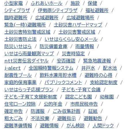
小型家電
ふれあいホール
施設
保健
シティプラザ
伊勢原シティプラザ
福祉避難所
臨時避難所
広域避難所
広域避難場所
緊急(一時)避難場所
土砂災害ハザードマップ
土砂災害特別警戒区域
土砂災害警戒区域
土砂災害防止法
いせはらくらし安心メール
防災いせはら
防災備蓄倉庫
雨量情報
いせはら雨量観測マップ
災害時協定
ntt災害伝言ダイヤル
安否確認
緊急地震速報
j-alert
全国瞬時警報システム
井戸水
配水池
耐震性プール
飲料水兼用貯水槽
避難時の心得
家庭的保育事業
パブリックコメント
支給認定制度
いせはらっ子応援プラン
子ども・子育て会議
子ども・子育て支援新制度
認定こども園
幼稚園
住宅ローン控除
公的年金
市県民税申告
確定申告
防護服
ごみ収集計画
証紙
粗大ごみ
不法投棄
避難指示
避難勧告
避難準備情報
避難情報
がん検診
人間ドック