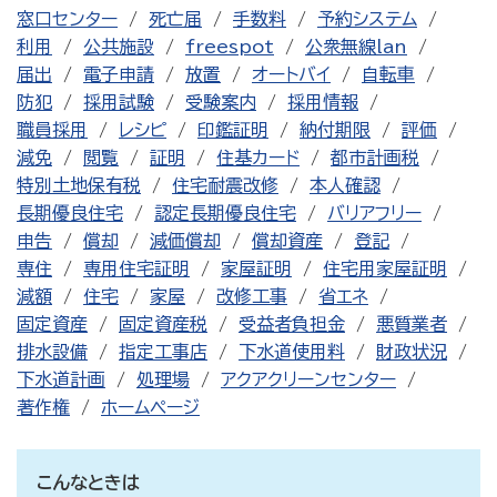
窓口センター
死亡届
手数料
予約システム
利用
公共施設
freespot
公衆無線lan
届出
電子申請
放置
オートバイ
自転車
防犯
採用試験
受験案内
採用情報
職員採用
レシピ
印鑑証明
納付期限
評価
減免
閲覧
証明
住基カード
都市計画税
特別土地保有税
住宅耐震改修
本人確認
長期優良住宅
認定長期優良住宅
バリアフリー
申告
償却
減価償却
償却資産
登記
専住
専用住宅証明
家屋証明
住宅用家屋証明
減額
住宅
家屋
改修工事
省エネ
固定資産
固定資産税
受益者負担金
悪質業者
排水設備
指定工事店
下水道使用料
財政状況
下水道計画
処理場
アクアクリーンセンター
著作権
ホームページ
こんなときは