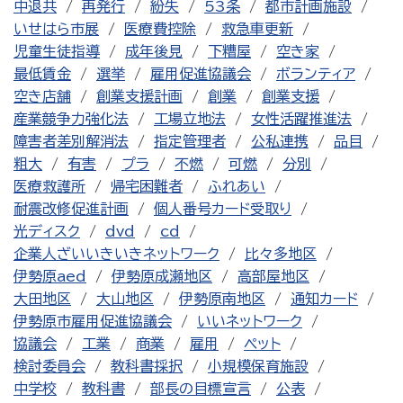
中退共
再発行
紛失
53条
都市計画施設
いせはら市展
医療費控除
救急車更新
児童生徒指導
成年後見
下糟屋
空き家
最低賃金
選挙
雇用促進協議会
ボランティア
空き店舗
創業支援計画
創業
創業支援
産業競争力強化法
工場立地法
女性活躍推進法
障害者差別解消法
指定管理者
公私連携
品目
粗大
有害
プラ
不燃
可燃
分別
医療救護所
帰宅困難者
ふれあい
耐震改修促進計画
個人番号カード受取り
光ディスク
dvd
cd
企業人ざいいきいきネットワーク
比々多地区
伊勢原aed
伊勢原成瀬地区
高部屋地区
大田地区
大山地区
伊勢原南地区
通知カード
伊勢原市雇用促進協議会
いいネットワーク
協議会
工業
商業
雇用
ペット
検討委員会
教科書採択
小規模保育施設
中学校
教科書
部長の目標宣言
公表