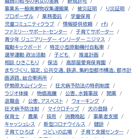
職員の給与の男女の差異
新規許可
事業系一般廃棄物収集運搬業
被災証明
り災証明
プロポーザル
業務委託
学童保育
児童コミュニティクラブ
情報提供依頼
rfi
ファミリー・サポート・センター
子育てサポーター
青少年 ジュニアリーダー インリーダー ニジマス
電動キックボード
特定小型原動機付自転車
選挙運動 政治活動
子ども
推進計画
相談 ひきこもり
保活
高部屋愛育保育園
まちづくり、協定、公共交通、鉄道、集約型都市構造、都市計
画道路、総合車両所
伊勢原大山インター
狂犬病予防法の特例制度
ラジオ体操
物価高騰
公害、水質事故
開業
退職金
公害、アスベスト
ウォーキング
狂犬病予防注射
マイクロチップ
犬の登録
保育士
農業
採用
消費喚起
事業者支援
キャッシュレス
新型コロナウイルス
健診
子育てひろば
つどいの広場
子育て支援センター