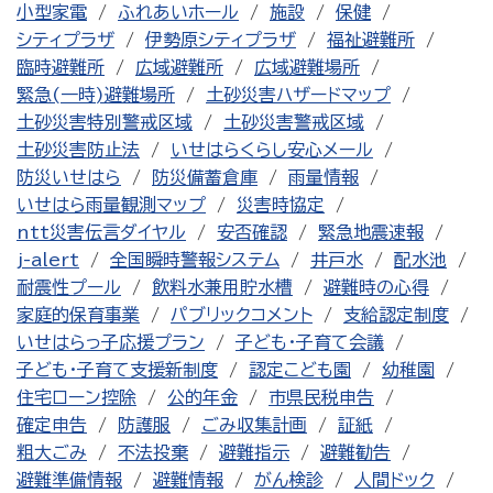
小型家電
ふれあいホール
施設
保健
シティプラザ
伊勢原シティプラザ
福祉避難所
臨時避難所
広域避難所
広域避難場所
緊急(一時)避難場所
土砂災害ハザードマップ
土砂災害特別警戒区域
土砂災害警戒区域
土砂災害防止法
いせはらくらし安心メール
防災いせはら
防災備蓄倉庫
雨量情報
いせはら雨量観測マップ
災害時協定
ntt災害伝言ダイヤル
安否確認
緊急地震速報
j-alert
全国瞬時警報システム
井戸水
配水池
耐震性プール
飲料水兼用貯水槽
避難時の心得
家庭的保育事業
パブリックコメント
支給認定制度
いせはらっ子応援プラン
子ども・子育て会議
子ども・子育て支援新制度
認定こども園
幼稚園
住宅ローン控除
公的年金
市県民税申告
確定申告
防護服
ごみ収集計画
証紙
粗大ごみ
不法投棄
避難指示
避難勧告
避難準備情報
避難情報
がん検診
人間ドック