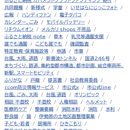
ふるさと納税 ガバメントクラウドファンディング 寄付
共同親権
新様式
学童
いせはらにじっこフォト
広報
ハンディファン
電子タバコ
カレンダー、ごみ
モバイルバッテリー
リチウムイオン
メルカリ shops 不用品
ふるさと納税 note
草木
乳児等通園支援
誰でも通園
こども誰でも
確認監査
特定教育・保育施設等
申請
市章
台風、大雨、道路
新善波トンネル
国道246号
まちづくり、鉄道、集約型都市構造、都市計画、総合車両所、
新駅、スマートモビリティ
ふりがな
戸籍
提言書
社会教育委員
j:com防災情報サービス
市公式x
市公式line
台風、ごみ、大雨
台風 道路
オリンピック
相談 不登校
不登校
人権相談
ヘルメット
医療的ケア
整備要綱
消防水利
消防
水利
野良猫
猫
伊勢原の土地区画整理事業
子ども・若者
居場所
ひきこもり