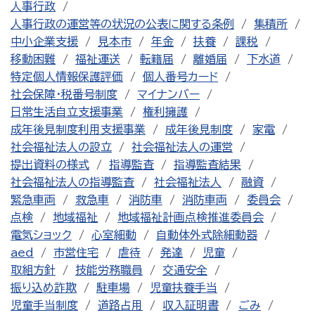
人事行政
人事行政の運営等の状況の公表に関する条例
集積所
中小企業支援
見本市
年金
扶養
課税
移動困難
福祉運送
転籍届
離婚届
下水道
特定個人情報保護評価
個人番号カード
社会保障・税番号制度
マイナンバー
日常生活自立支援事業
権利擁護
成年後見制度利用支援事業
成年後見制度
家電
社会福祉法人の設立
社会福祉法人の運営
提出資料の様式
指導監査
指導監査結果
社会福祉法人の指導監査
社会福祉法人
融資
緊急車両
救急車
消防車
消防車両
委員会
点検
地域福祉
地域福祉計画点検推進委員会
電気ショック
心室細動
自動体外式除細動器
aed
市営住宅
虐待
発達
児童
取組方針
技能労務職員
交通安全
振り込め詐欺
駐車場
児童扶養手当
児童手当制度
道路占用
収入証明書
ごみ