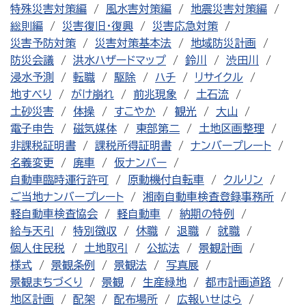
特殊災害対策編
風水害対策編
地震災害対策編
総則編
災害復旧・復興
災害応急対策
災害予防対策
災害対策基本法
地域防災計画
防災会議
洪水ハザードマップ
鈴川
渋田川
浸水予測
転職
駆除
ハチ
リサイクル
地すべり
がけ崩れ
前兆現象
土石流
土砂災害
体操
すこやか
観光
大山
電子申告
磁気媒体
東部第二
土地区画整理
非課税証明書
課税所得証明書
ナンバープレート
名義変更
廃車
仮ナンバー
自動車臨時運行許可
原動機付自転車
クルリン
ご当地ナンバープレート
湘南自動車検査登録事務所
軽自動車検査協会
軽自動車
納期の特例
給与天引
特別徴収
休職
退職
就職
個人住民税
土地取引
公拡法
景観計画
様式
景観条例
景観法
写真展
景観まちづくり
景観
生産緑地
都市計画道路
地区計画
配架
配布場所
広報いせはら