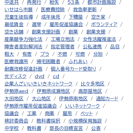
中退共
再発行
紛失
53条
都市計画施設
いせはら市展
医療費控除
救急車更新
児童生徒指導
成年後見
下糟屋
空き家
最低賃金
選挙
雇用促進協議会
ボランティア
空き店舗
創業支援計画
創業
創業支援
産業競争力強化法
工場立地法
女性活躍推進法
障害者差別解消法
指定管理者
公私連携
品目
粗大
有害
プラ
不燃
可燃
分別
医療救護所
帰宅困難者
ふれあい
耐震改修促進計画
個人番号カード受取り
光ディスク
dvd
cd
企業人ざいいきいきネットワーク
比々多地区
伊勢原aed
伊勢原成瀬地区
高部屋地区
大田地区
大山地区
伊勢原南地区
通知カード
伊勢原市雇用促進協議会
いいネットワーク
協議会
工業
商業
雇用
ペット
検討委員会
教科書採択
小規模保育施設
中学校
教科書
部長の目標宣言
公表