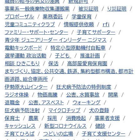
職員の給与の男女の差異
新規許可
事業系一般廃棄物収集運搬業
被災証明
り災証明
プロポーザル
業務委託
学童保育
児童コミュニティクラブ
情報提供依頼
rfi
ファミリー・サポート・センター
子育てサポーター
青少年 ジュニアリーダー インリーダー ニジマス
電動キックボード
特定小型原動機付自転車
選挙運動 政治活動
子ども
推進計画
相談 ひきこもり
保活
高部屋愛育保育園
まちづくり、協定、公共交通、鉄道、集約型都市構造、都市計
画道路、総合車両所
伊勢原大山インター
狂犬病予防法の特例制度
ラジオ体操
物価高騰
公害、水質事故
開業
退職金
公害、アスベスト
ウォーキング
狂犬病予防注射
マイクロチップ
犬の登録
保育士
農業
採用
消費喚起
事業者支援
キャッシュレス
新型コロナウイルス
健診
子育てひろば
つどいの広場
子育て支援センター