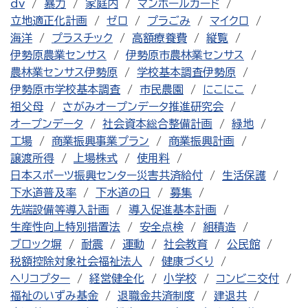
dv
暴力
家庭内
マンホールカード
立地適正化計画
ゼロ
プラごみ
マイクロ
海洋
プラスチック
高額療養費
縦覧
伊勢原農業センサス
伊勢原市農林業センサス
農林業センサス伊勢原
学校基本調査伊勢原
伊勢原市学校基本調査
市民農園
にこにこ
祖父母
さがみオープンデータ推進研究会
オープンデータ
社会資本総合整備計画
緑地
工場
商業振興事業プラン
商業振興計画
譲渡所得
上場株式
使用料
日本スポーツ振興センター災害共済給付
生活保護
下水道普及率
下水道の日
募集
先端設備等導入計画
導入促進基本計画
生産性向上特別措置法
安全点検
組積造
ブロック塀
耐震
運動
社会教育
公民館
税額控除対象社会福祉法人
健康づくり
ヘリコプター
経営健全化
小学校
コンビニ交付
福祉のいずみ基金
退職金共済制度
建退共