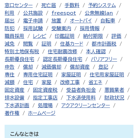
窓口センター
死亡届
手数料
予約システム
利用
公共施設
freespot
公衆無線lan
届出
電子申請
放置
オートバイ
自転車
防犯
採用試験
受験案内
採用情報
職員採用
レシピ
印鑑証明
納付期限
評価
減免
閲覧
証明
住基カード
都市計画税
特別土地保有税
住宅耐震改修
本人確認
長期優良住宅
認定長期優良住宅
バリアフリー
申告
償却
減価償却
償却資産
登記
専住
専用住宅証明
家屋証明
住宅用家屋証明
減額
住宅
家屋
改修工事
省エネ
固定資産
固定資産税
受益者負担金
悪質業者
排水設備
指定工事店
下水道使用料
財政状況
下水道計画
処理場
アクアクリーンセンター
著作権
ホームページ
こんなときは