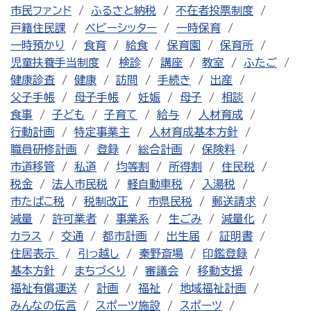
市民ファンド
ふるさと納税
不在者投票制度
戸籍住民課
ベビーシッター
一時保育
一時預かり
食育
給食
保育園
保育所
児童扶養手当制度
検診
講座
教室
ふたご
健康診査
健康
訪問
手続き
出産
父子手帳
母子手帳
妊娠
母子
相談
食事
子ども
子育て
給与
人材育成
行動計画
特定事業主
人材育成基本方針
職員研修計画
登録
総合計画
保険料
市道移管
私道
均等割
所得割
住民税
税金
法人市民税
軽自動車税
入湯税
市たばこ税
税制改正
市県民税
郵送請求
減量
許可業者
事業系
生ごみ
減量化
カラス
交通
都市計画
出生届
証明書
住居表示
引っ越し
秦野斎場
印鑑登録
基本方針
まちづくり
審議会
移動支援
福祉有償運送
計画
福祉
地域福祉計画
みんなの伝言
スポーツ施設
スポーツ