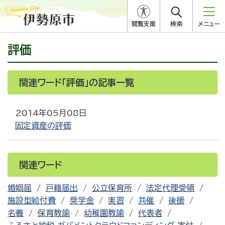
閲覧支援
検索
メニュー
評価
関連ワード「評価」の記事一覧
2014年05月08日
固定資産の評価
関連ワード
婚姻届
戸籍届出
公立保育所
法定代理受領
施設型給付費
奨学金
実習
共催
後援
名義
保育教諭
幼稚園教諭
代表者