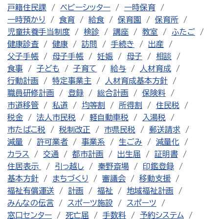
戸籍住民課
ベビーシッター
一時保育
一時預かり
食育
給食
保育園
保育所
児童扶養手当制度
検診
講座
教室
ふたご
健康診査
健康
訪問
手続き
出産
父子手帳
母子手帳
妊娠
母子
相談
食事
子ども
子育て
給与
人材育成
行動計画
特定事業主
人材育成基本方針
職員研修計画
登録
総合計画
保険料
市道移管
私道
均等割
所得割
住民税
税金
法人市民税
軽自動車税
入湯税
市たばこ税
税制改正
市県民税
郵送請求
減量
許可業者
事業系
生ごみ
減量化
カラス
交通
都市計画
出生届
証明書
住居表示
引っ越し
秦野斎場
印鑑登録
基本方針
まちづくり
審議会
移動支援
福祉有償運送
計画
福祉
地域福祉計画
みんなの伝言
スポーツ施設
スポーツ
窓口センター
死亡届
手数料
予約システム