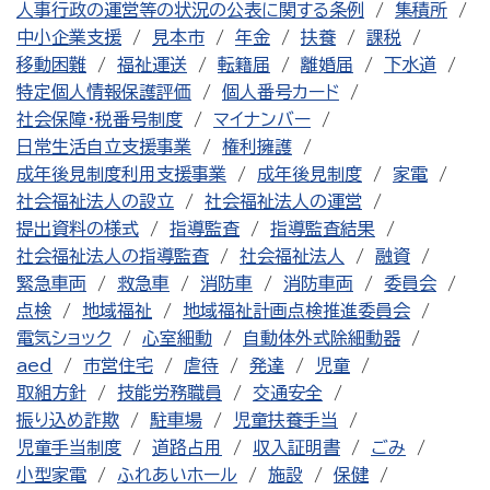
人事行政の運営等の状況の公表に関する条例
集積所
中小企業支援
見本市
年金
扶養
課税
移動困難
福祉運送
転籍届
離婚届
下水道
特定個人情報保護評価
個人番号カード
社会保障・税番号制度
マイナンバー
日常生活自立支援事業
権利擁護
成年後見制度利用支援事業
成年後見制度
家電
社会福祉法人の設立
社会福祉法人の運営
提出資料の様式
指導監査
指導監査結果
社会福祉法人の指導監査
社会福祉法人
融資
緊急車両
救急車
消防車
消防車両
委員会
点検
地域福祉
地域福祉計画点検推進委員会
電気ショック
心室細動
自動体外式除細動器
aed
市営住宅
虐待
発達
児童
取組方針
技能労務職員
交通安全
振り込め詐欺
駐車場
児童扶養手当
児童手当制度
道路占用
収入証明書
ごみ
小型家電
ふれあいホール
施設
保健