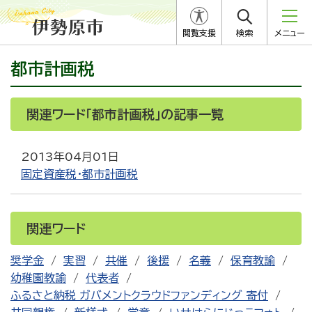
閲覧支援
検索
メニュー
都市計画税
関連ワード「都市計画税」の記事一覧
2013年04月01日
固定資産税・都市計画税
関連ワード
奨学金
実習
共催
後援
名義
保育教諭
幼稚園教諭
代表者
ふるさと納税 ガバメントクラウドファンディング 寄付