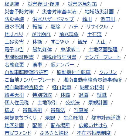
総則編
災害復旧・復興
災害応急対策
災害予防対策
災害対策基本法
地域防災計画
防災会議
洪水ハザードマップ
鈴川
渋田川
浸水予測
転職
駆除
ハチ
リサイクル
地すべり
がけ崩れ
前兆現象
土石流
土砂災害
体操
すこやか
観光
大山
電子申告
磁気媒体
東部第二
土地区画整理
非課税証明書
課税所得証明書
ナンバープレート
名義変更
廃車
仮ナンバー
自動車臨時運行許可
原動機付自転車
クルリン
ご当地ナンバープレート
湘南自動車検査登録事務所
軽自動車検査協会
軽自動車
納期の特例
給与天引
特別徴収
休職
退職
就職
個人住民税
土地取引
公拡法
景観計画
様式
景観条例
景観法
写真展
景観まちづくり
景観
生産緑地
都市計画道路
地区計画
配架
配布場所
広報いせはら
市民ファンド
ふるさと納税
不在者投票制度