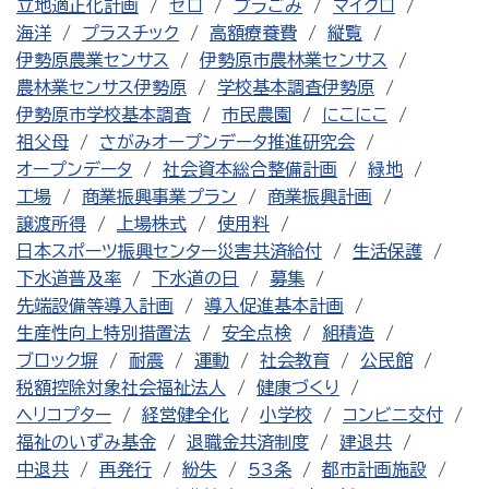
立地適正化計画
ゼロ
プラごみ
マイクロ
海洋
プラスチック
高額療養費
縦覧
伊勢原農業センサス
伊勢原市農林業センサス
農林業センサス伊勢原
学校基本調査伊勢原
伊勢原市学校基本調査
市民農園
にこにこ
祖父母
さがみオープンデータ推進研究会
オープンデータ
社会資本総合整備計画
緑地
工場
商業振興事業プラン
商業振興計画
譲渡所得
上場株式
使用料
日本スポーツ振興センター災害共済給付
生活保護
下水道普及率
下水道の日
募集
先端設備等導入計画
導入促進基本計画
生産性向上特別措置法
安全点検
組積造
ブロック塀
耐震
運動
社会教育
公民館
税額控除対象社会福祉法人
健康づくり
ヘリコプター
経営健全化
小学校
コンビニ交付
福祉のいずみ基金
退職金共済制度
建退共
中退共
再発行
紛失
53条
都市計画施設