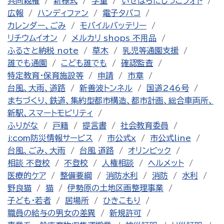
共同親権
新様式
学童
いせはらにじっこフォト
広報
ハンディファン
電子タバコ
カレンダー、ごみ
モバイルバッテリー
リチウムイオン
メルカリ shops 不用品
ふるさと納税 note
草木
乳児等通園支援
誰でも通園
こども誰でも
確認監査
特定教育・保育施設等
申請
市章
台風、大雨、道路
新善波トンネル
国道246号
まちづくり、鉄道、集約型都市構造、都市計画、総合車両所、
新駅、スマートモビリティ
ふりがな
戸籍
提言書
社会教育委員
j:com防災情報サービス
市公式x
市公式line
台風、ごみ、大雨
台風 道路
オリンピック
相談 不登校
不登校
人権相談
ヘルメット
医療的ケア
整備要綱
消防水利
消防
水利
野良猫
猫
伊勢原の土地区画整理事業
子ども・若者
居場所
ひきこもり
職員の給与の男女の差異
新規許可