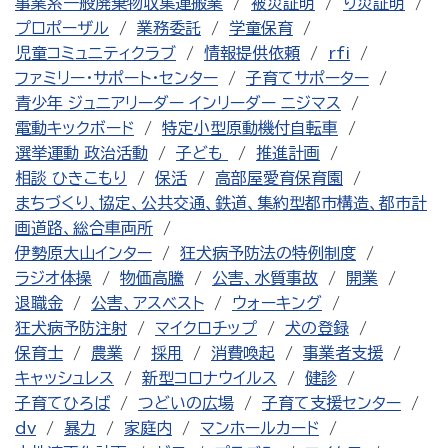
事業系一般廃棄物収集運搬業
被災証明
り災証明
プロポーザル
業務委託
学童保育
児童コミュニティクラブ
情報提供依頼
rfi
ファミリー・サポート・センター
子育てサポーター
青少年 ジュニアリーダー インリーダー ニジマス
電動キックボード
特定小型原動機付自転車
選挙運動 政治活動
子ども
推進計画
相談 ひきこもり
保活
高部屋愛育保育園
まちづくり、協定、公共交通、鉄道、集約型都市構造、都市計
画道路、総合車両所
伊勢原大山インター
狂犬病予防法の特例制度
ラジオ体操
物価高騰
公害、水質事故
開業
退職金
公害、アスベスト
ウォーキング
狂犬病予防注射
マイクロチップ
犬の登録
保育士
農業
採用
消費喚起
事業者支援
キャッシュレス
新型コロナウイルス
健診
子育てひろば
つどいの広場
子育て支援センター
dv
暴力
家庭内
マンホールカード