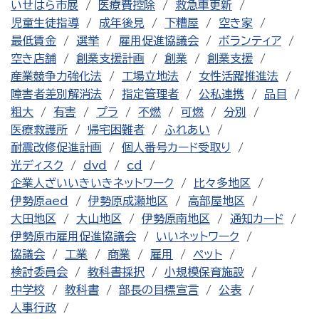
いせはら市展
医療費控除
救急車更新
児童生徒指導
成年後見
下糟屋
空き家
最低賃金
選挙
雇用促進協議会
ボランティア
空き店舗
創業支援計画
創業
創業支援
産業競争力強化法
工場立地法
女性活躍推進法
障害者差別解消法
指定管理者
公私連携
品目
粗大
有害
プラ
不燃
可燃
分別
医療救護所
帰宅困難者
ふれあい
耐震改修促進計画
個人番号カード受取り
光ディスク
dvd
cd
企業人ざいいきいきネットワーク
比々多地区
伊勢原aed
伊勢原成瀬地区
高部屋地区
大田地区
大山地区
伊勢原南地区
通知カード
伊勢原市雇用促進協議会
いいネットワーク
協議会
工業
商業
雇用
ペット
検討委員会
教科書採択
小規模保育施設
中学校
教科書
部長の目標宣言
公表
人事行政