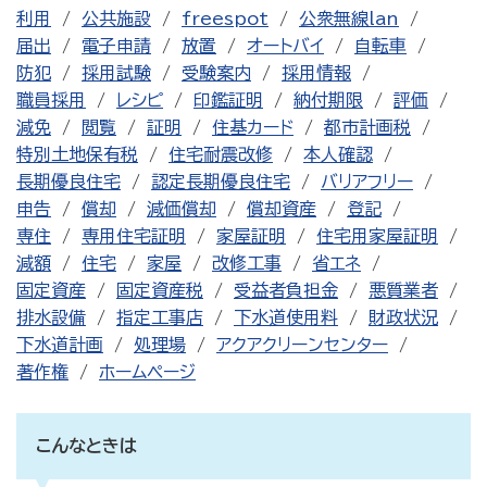
利用
公共施設
freespot
公衆無線lan
届出
電子申請
放置
オートバイ
自転車
防犯
採用試験
受験案内
採用情報
職員採用
レシピ
印鑑証明
納付期限
評価
減免
閲覧
証明
住基カード
都市計画税
特別土地保有税
住宅耐震改修
本人確認
長期優良住宅
認定長期優良住宅
バリアフリー
申告
償却
減価償却
償却資産
登記
専住
専用住宅証明
家屋証明
住宅用家屋証明
減額
住宅
家屋
改修工事
省エネ
固定資産
固定資産税
受益者負担金
悪質業者
排水設備
指定工事店
下水道使用料
財政状況
下水道計画
処理場
アクアクリーンセンター
著作権
ホームページ
こんなときは