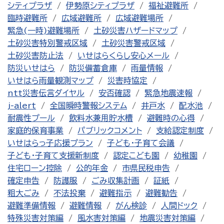
シティプラザ
伊勢原シティプラザ
福祉避難所
臨時避難所
広域避難所
広域避難場所
緊急(一時)避難場所
土砂災害ハザードマップ
土砂災害特別警戒区域
土砂災害警戒区域
土砂災害防止法
いせはらくらし安心メール
防災いせはら
防災備蓄倉庫
雨量情報
いせはら雨量観測マップ
災害時協定
ntt災害伝言ダイヤル
安否確認
緊急地震速報
j-alert
全国瞬時警報システム
井戸水
配水池
耐震性プール
飲料水兼用貯水槽
避難時の心得
家庭的保育事業
パブリックコメント
支給認定制度
いせはらっ子応援プラン
子ども・子育て会議
子ども・子育て支援新制度
認定こども園
幼稚園
住宅ローン控除
公的年金
市県民税申告
確定申告
防護服
ごみ収集計画
証紙
粗大ごみ
不法投棄
避難指示
避難勧告
避難準備情報
避難情報
がん検診
人間ドック
特殊災害対策編
風水害対策編
地震災害対策編